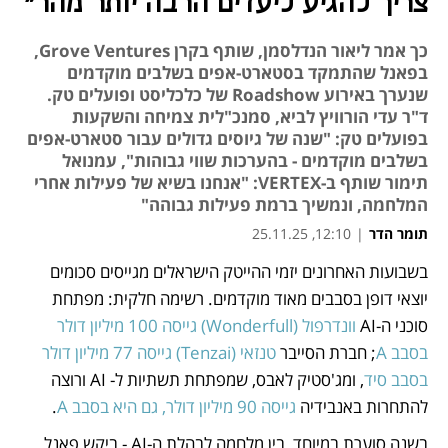
צריך להגיע ליעדים הרבה יותר מהר"
כך אמר ליאור הנדלסמן, שותף בקרן Grove Ventures,
בפאנל שהתמקד בסטארט-אפים בשלבים מוקדמים
שנערך באירוע Roadshow של כלכליסט ופועלים טק.
ד"ר עדי הורוויץ לביא, סמנכ"לית צמיחה והשקעות
בפועלים טק: "שנה של גיוסים גדולים עבור סטארט-אפים
בשלבים מוקדמים - בהערכות שווי גבוהות", עמנואל
תימור שותף ב-VERTEX: "אנחנו בשיא של פעילות אחרי
המלחמה, ונמשיך ברמת פעילות גבוהה"
תומר הדר
|
12:10, 25.11.25
בשבועות האחרונים יזמי ההייטק הישראלים מגייסים סכומים 
נפתח בכרטיסייה חדשה
נפתח בכרטיסייה חדשה
נפתח בכרטיסייה חדשה
יוצאי דופן בסבבים מאוד מוקדמים. רשימה חלקית: מפתחת 
סוכני ה-AI
 וונדרפול (Wonderfull) גייסה 100 מיליון דולר 
בסבב A
; חברת הסייבר 
טנזאי (Tenzai) גייסה 77 מיליון דולר 
בסבב סיד
, ומג'סטיק לאבס, שמפתחת תשתיות ל- AI ורוצה 
להתחרות באנבידיה
 גייסה 90 מיליון דולר, גם היא בסבב A
.
בשנה סוערת במיוחד, בין מלחמה לבהלת ה-AI - ביקש פאנל 