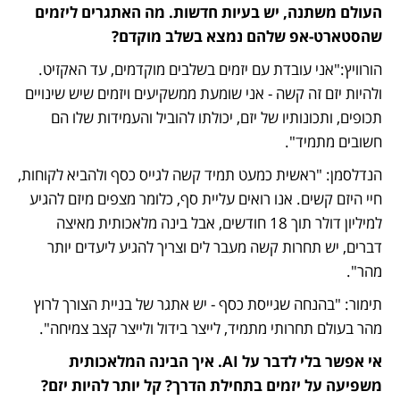
העולם משתנה, יש בעיות חדשות. מה האתגרים ליזמים 
שהסטארט-אפ שלהם נמצא בשלב מוקדם? 
הורוויץ:"אני עובדת עם יזמים בשלבים מוקדמים, עד האקזיט. 
ולהיות יזם זה קשה - אני שומעת ממשקיעים ויזמים שיש שינויים 
תכופים, ותכונותיו של יזם, יכולתו להוביל והעמידות שלו הם 
חשובים מתמיד".
הנדלסמן: "ראשית כמעט תמיד קשה לגייס כסף ולהביא לקוחות, 
חיי היזם קשים. אנו רואים עליית סף, כלומר מצפים מיזם להגיע 
למיליון דולר תוך 18 חודשים, אבל בינה מלאכותית מאיצה 
דברים, יש תחרות קשה מעבר לים וצריך להגיע ליעדים יותר 
מהר".
תימור: "בהנחה שגייסת כסף - יש אתגר של בניית הצורך לרוץ 
מהר בעולם תחרותי מתמיד, לייצר בידול ולייצר קצב צמיחה".
אי אפשר בלי לדבר על AI. איך הבינה המלאכותית 
משפיעה על יזמים בתחילת הדרך? קל יותר להיות יזם?