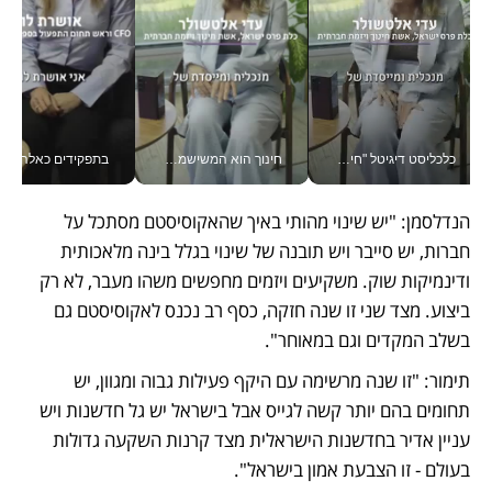
כלכליסט דיגיטל "חינוך הוא המשימה של החיים שלי"_v
חינוך הוא המשישמה של החיים שלי - V
בתפקידים כאלה אי אפשר לח
הנדלסמן: "יש שינוי מהותי באיך שהאקוסיסטם מסתכל על 
חברות, יש סייבר ויש תובנה של שינוי בגלל בינה מלאכותית 
ודינמיקות שוק. משקיעים ויזמים מחפשים משהו מעבר, לא רק 
ביצוע. מצד שני זו שנה חזקה, כסף רב נכנס לאקוסיסטם גם 
בשלב המקדים וגם במאוחר".
תימור: "זו שנה מרשימה עם היקף פעילות גבוה ומגוון, יש 
תחומים בהם יותר קשה לגייס אבל בישראל יש גל חדשנות ויש 
עניין אדיר בחדשנות הישראלית מצד קרנות השקעה גדולות 
בעולם - זו הצבעת אמון בישראל".