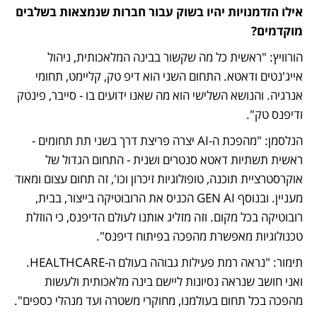
אילו הזדמנויות יהיו בשוק עבור חברות שנמצאות בשלבים 
מוקדמים?
הורוויץ: "ראשית כל מה שקשור בבינה המלאכותית, ניהול 
אייג'נטים ודאטא. התחום השני הוא דיפ טק, קליימט, תחומי 
אנרגיה. והנושא השלישי הוא מה שאנו ידועים בו - סייבר, פינטק 
ודיפנס טק".
הנלסמן: "מהפכת ה-AI יצרה פריצת דרך בשני תת תחומים - 
ראשית תשתיות דאטא סנטרים ושנית - התחום הגדול של 
אוקרסטרציית תוכנה, טופולוגיות זיכרון וכו', זה תחום עצום ומאוד 
מעניין. ובנוסף GEN AI הכניס את הרובוטיקה בייצור, בבית, 
רובוטיקה בכל מקום. וזה מזליג אותנו לעולם הדיפנס, כי הוזלת 
טכנולוגיות מאפשרת מהפכה בפיתוח דיפנס".
תימור: "נראה רמת פעילות גבוהה בעולם ה-HEALTHCARE. 
ואני חושב שנראה נסיונות ליישם בינה מלאכותית ולעשות 
מהפכה בכל תחום בעולמנו, מחוקרי משטרה ועד מנהלי כספים".