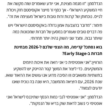
הנדלסמן: "זו מגמה מצוינת, אני יודע שאומרים שזה מקשה את 
חיי המשקיע הישראלי - אך כסף זר מייצר אקוסיסטם חזק ויכולת 
לגייס. נוכחותן של קרנות זרות טובות בישראל מעצימה את זה".
תימור: "מדובר בהצבעת אמון גדולה באקוסיסטם הישראלי ויש 
פה דברים טובים שעוזרים במסען של חברות שמכוונות כמה 
שיותר גבוה. ומצד שני השוק נהיה יותר תחרותי.
בוא נסתכל קדימה, מה הצפי שלכם ל-2026 מבחינת 
חברות ב-Early Stage?
הורוויץ:"אני אופטימית כי אני רואה את איכות היזמים 
והמשקיעים. כדי ליצור את המשך קטר ההייטק יש להשקיע 
בתשתיות ומשאבים וזו הסיבה מדוע אנו עושים את הרואוד שואו. 
שנת 2026, עם היציאה מהמשבר, היא שנה בה נוכיח שאנו 
יודעים לצמוח".
הנדלסמן: "אני אופטימי לגבי כמות הכסף שתיכנס לישראל ואני 
אופטימי כי נשוב לראות שוק בריא של הנפקות".