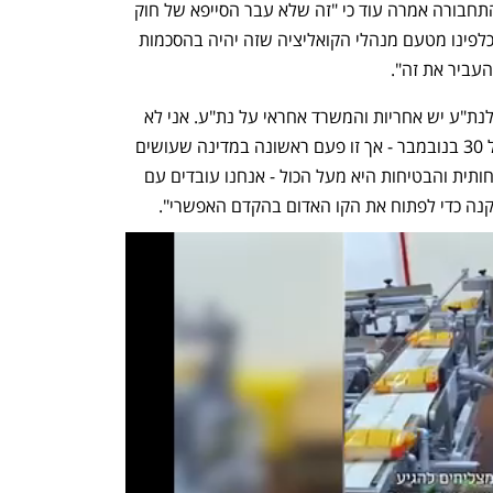
מקומות שמייצרים גם ערך כלכלי". שרת התחבורה אמרה עוד כי "זה שלא עבר הסייפא של חוק 
המטרו זה צר לי, היתה הבטחה מפורשת כלפינו מטעם מנהלי הקואליציה שזה יהיה בהסכמות 
העביר את זה". 
. לנת"ע יש אחריות והמשרד אחראי על נת"ע. אני לא 
בורחת מאחריות ומנכ"ל נת"ע התעקש על 30 בנובמבר - אך זו פעם ראשונה במדינה שעושים 
פרויקט כזה שדורש זמן רב. יש תקלה בטיחותית והבטיחות היא מעל הכול - אנחנו עובדים עם 
קנה כדי לפתוח את הקו האדום בהקדם האפשרי".