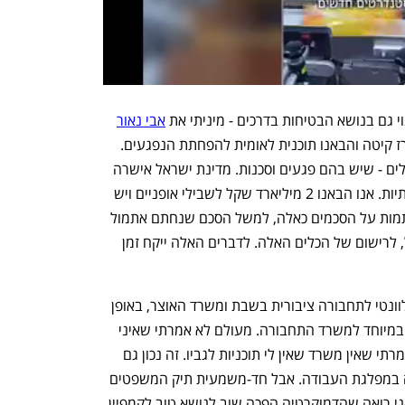
י גם בנושא הבטיחות בדרכים - מיניתי את 
אבי נאור
(לתפקיד יו"ר הרלב"ד) שהביא איתו את ארז קיטה והבאנו תוכנית לאומית להפחתת הנפגעים. 
עשינו מהלך מאוד רחב בנושא הכלים הקלים - שיש בהם פגעים וסכנות. מדינת ישראל אישרה 
את הכלים בלי לחשוב על רגולציה או תשתיות. אנו הבאנו 2 מיליארד שקל לשבילי אופניים ויש 
כיום הנחיה לסלול שבילי אופניים. אנו חותמות על הסכמים כאלה, למשל הסכם שנחתם אתמול 
בנהריה, לתשתית ששומרת על הולכי רגל, לרישום של הכלים האלה. לדברים האלה ייקח זמן 
לדברי מיכאלי, "משרד המשפטים מאוד רלוונטי לתחבורה ציבורית בשבת ומשרד האוצר, באופן 
שבו אנו מתנהלים, הוא רלוונטי לכל דבר, במיוחד למשרד התחבורה. מעולם לא אמרתי שאיני 
רוצה להישאר במשרד התחבורה ותמיד אמרתי שאין משרד שאין לי תוכניות לגביו. זה נכון גם 
היום - אני רוצה לשמור את תיק התחבורה במפלגת העבודה. אבל חד-משמעית תיק המשפטים 
מאוד רלוונטי לתחבורה ציבורית בשבת. אני רואה שהדמוקרטיה הפכה שוב לנושא טוב לקמפיין 