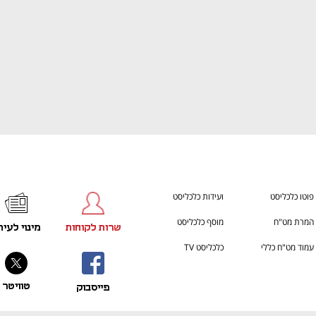
פוטו כלכליסט
ועידות כלכליסט
המרת מט"ח
מוסף כלכליסט
שרות לקוחות
מינוי לעית
עמוד מט"ח כללי
כלכליסט TV
טוויטר
פייסבוק