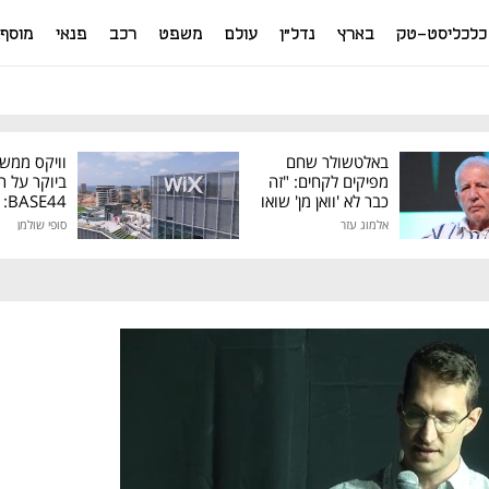
כלכליסט-טק
בארץ
נדל"ן
עולם
משפט
רכב
פנאי
מוסף
באלטשולר שחם
וויקס ממש
מפיקים לקחים: "זה
ביוקר על ר
כבר לא 'וואן מן' שואו
44
של גילעד"
אלמוג עזר
סופי שולמן
מיליון דולר