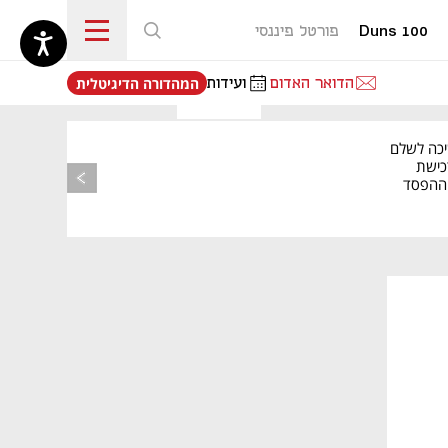
Duns 100
פורטל פיננסי
נפתח בכרטיסייה חדשה
הדואר האדום
ועידות
המהדורה הדיגיטלית
יכה לשלם
כישת
BASE: ההפסד
הרבעוני זינק ל-76