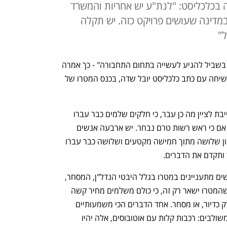
בכלכליסט: "לנת"ע יש אחריות והמשרד
מדינה שעושים פרויקט כזה. יש תקלה
ל"
"בסופו של דבר, העיסוק בפוליטיקה שווה בשביל להגיע לעשייה בתחום התחבורה" - כך אמרה 
הבוקר (ד') שרת התחבורה מרב מיכאלי בשיחה עם כתב כלכליסט יובל שדה, בכנס המטרו של 
, אני חייבת לציין מה כן עבר, כי חלקים שלמים כבר עברו 
בחוק ההסדרים וכך הוקמה רשות המטרו, אם כי ראש רשות טרם נבחר. יש ארבעה אנשים 
שמקדמים דברים, העברנו בתהליכי התכנון שלושה מתוך חמישה מקטעים ושלושה כבר עברו 
ותקדם את הדברים. 
"הפכנו את המטרו לפרויקט תחבורתי, אנשים מתעניינים במטרו בגלל היבטי הנדל"ן, המסחר, 
וזה חלק משמעותי מהתקצוב, אבל אסור שהמטרו ישאר רק זה, כי כולם משלמים מחיר קשה 
בתחום התחבורה כשהתייחסו לתחבורה רק כדיור, או מסחר. אחד הדברים הכי משמעותיים 
שהקמנו לתחיה הוא מתחמי התחבורה המשולבים: רכבות קלות עם אוטובוסים, אלה יהיו 