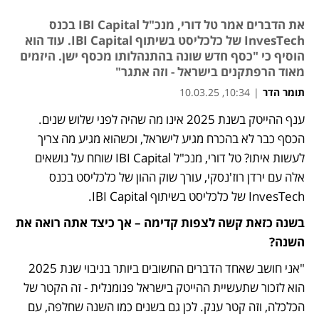
את הדברים אמר טל דורי, מנכ"ל IBI Capital בכנס
InvesTech של כלכליסט בשיתוף IBI Capital. עוד הוא
הוסיף כי "כסף חדש שונה בהתנהלותו מכסף ישן. היזמים
מאוד הרפתקנים בישראל - וזה אתגר"
תומר הדר
|
10:34, 10.03.25
ענף ההייטק בשנת 2025 אינו מה שהיה לפני שלוש שנים. 
הכסף כבר לא בהכרח מגיע לישראל, וכשהוא מגיע מה צריך 
לעשות איתו? טל דורי, מנכ"ל IBI Capital שוחח על נושאים 
אלה עם ירדן רוז'נסקי, עורך שוק ההון של כלכליסט בכנס 
InvesTech של כלכליסט בשיתוף IBI Capital.
בשנה כזאת קשה לצפות קדימה – אך כיצד אתה רואה את 
השנה?
"אני חושב שאחד הדברים החשובים ביותר בניבוי שנת 2025 
הוא לזכור שתעשיית ההייטק בישראל פנומנלית - זה הקטר של 
הכלכלה, וזה קטר ענק. לכן גם בשנים כמו השנה שחלפה, עם 