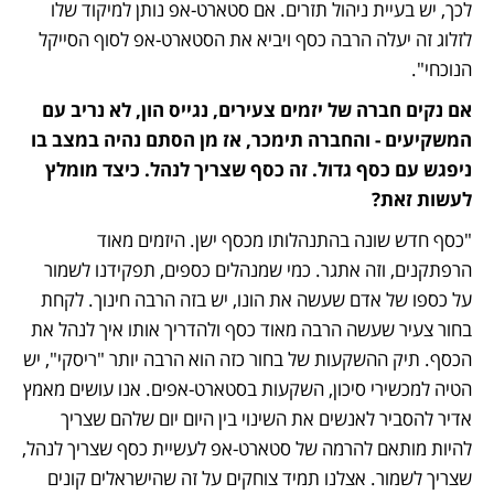
לכך, יש בעיית ניהול תזרים. אם סטארט-אפ נותן למיקוד שלו 
לזלוג זה יעלה הרבה כסף ויביא את הסטארט-אפ לסוף הסייקל 
הנוכחי".
אם נקים חברה של יזמים צעירים, נגייס הון, לא נריב עם 
המשקיעים - והחברה תימכר, אז מן הסתם נהיה במצב בו 
ניפגש עם כסף גדול. זה כסף שצריך לנהל. כיצד מומלץ 
לעשות זאת?
"כסף חדש שונה בהתנהלותו מכסף ישן. היזמים מאוד 
הרפתקנים, וזה אתגר. כמי שמנהלים כספים, תפקידנו לשמור 
על כספו של אדם שעשה את הונו, יש בזה הרבה חינוך. לקחת 
בחור צעיר שעשה הרבה מאוד כסף ולהדריך אותו איך לנהל את 
הכסף. תיק ההשקעות של בחור כזה הוא הרבה יותר "ריסקי", יש 
הטיה למכשירי סיכון, השקעות בסטארט-אפים. אנו עושים מאמץ 
אדיר להסביר לאנשים את השינוי בין היום יום שלהם שצריך 
להיות מותאם להרמה של סטארט-אפ לעשיית כסף שצריך לנהל, 
שצריך לשמור. אצלנו תמיד צוחקים על זה שהישראלים קונים 