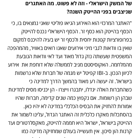
של המשק הישראלי - וזה לא פשוט. מה האתגרים 
שניצבים בפני ההייטק השנה?
"האתגר המרכזי הוא האירוע הגיאו פוליטי שאני נמצאים בו, כי 
הכסף בהייטק הוא כסף זר. הכסף הישראלי נכנס להייטק 
בפרופורציות קטנות יחסית ולכסף זר יש בעיה להיכנס למקום 
שאין בו וודאות לגבי מיני אירועים שאנו רואים באוויר, מהמהפכה 
המשפטית שעשתה נזק גדול מאוד ועד לאי וודאות הנובעת 
מהמלחמה. האקוסיסטם מגיב לממשלה שלא דוחפת את  אירוע 
לכיוון הנכון. ב-IBI קפיטל יש מגמה של חברות שלא נרשמות 
בישראל. זה יעשה רע מאוד בהמשך הדרך למדינה כי 
כשהחברות האלה יגדלו, יתבגרו וייצרו - הן יכניסו מסים למדינות 
שבהן הן רשומות. אם נקפוץ כמה שנים קדימה, חברות שהיו 
אמורות להחזיק את הבסיס הכלכלי במדינה לא יהיו כאן. 
בהסתכלות מאקרו כלכלית זה האתגר הגדול, עלינו לשמור את 
ההייטק בישראל, ישראל היא חממה להייטק, מאקסלרטורים ועד 
קרנות הון סיכון. אין תעשייה בעולם שמחזיקה מדינה כמו 