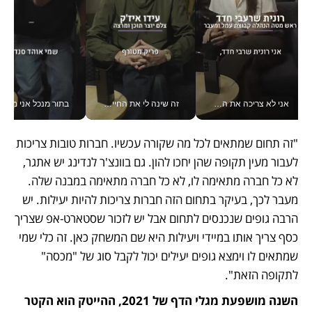
אני לא צריכה את המשרד: רונית שרעבי-חדד מנהלת ארגון של 30000 עובדים מכל מקום_v
זה שינה לי את החיים: איך עידו איז'ק הופך את הסמארטפון לכלי צילום מקצועי_v
בתור מנכל אני מקבל מאות הח
"זה תחום שמתאים לכל מה שקורה עכשיו. חברות טובות צריכות 
לעבור מעין תקופה שהן יחכו להון. גם בוונצ'ר לנדינג יש אתגר, 
לא כל חברה מתאימה לו, לא כל חברה מתאימה במבנה שלה. 
מעבר לכך, בעיקר בתחום הזה חברות צריכות להיות יעילות. יש 
הרבה גופים שנכנסים לתחום אבל יש לזכור שסטארט-אפ שצריך 
כסף צריך אותו במיידי ויעילות היא שם המשחק כאן. זה כלי שמי 
שמתאים לו וימצא גופים יעילים יכול לקבל סוג של "מכסה" 
לתקופה הזאת".
השנה מושפעת מגלי הדף של 2021, ההייטק הוא הקטר 