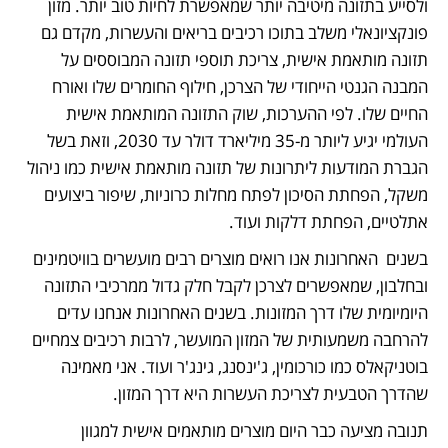
ולסייע בתזונה מיטיבה יותר שמאפשרת לחיות טוב יותר. מזון 
פונקציונאלי משלב בתוכו רכיבים בריאים והעשרות, מקדם גם 
תזונה מותאמת אישית, צריכת תוספי תזונה המבוססים על 
המבנה הגנטי הייחודי של הצרכן, חילוף החומרים שלו ואורח 
החיים שלו. לפי ההערכות, שוק התזונה המותאמת אישית 
העולמי יגיע ליותר מ-35 מיליארד דולר עד 2030, וזאת בשל 
הגברת המודעות ליתרונות של תזונה מותאמת אישית כמו ניהול 
משקל, הפחתת הסיכון לפתח מחלות כרוניות, שיפור ביצועים 
אתלטיים, הפחתת דלקות ועוד. 
בשנים  האחרונות אנו רואים מוצרים רבים מועשרים בוויטמינים 
ובחלבון, שמאפשרים לצרכן לקבל חלק גדול ממרכיבי התזונה 
היומיומית שלו דרך המזונות. בשנים האחרונות אנחנו עדים 
להרחבה משמעותית של המזון המועשר, לרבות רכיבים צמחיים 
בוטניקאלס כמו כורכומין, ג'ינסנג, גינג'ר ועוד. אני מאמינה 
שהדרך הטבעית לצריכת העשרות היא דרך המזון. 
תנובה מציעה כבר היום מוצרים מותאמים אישית למגוון 