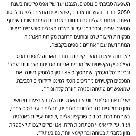
השפעה סביבתיים נוספים. הצבנו יעד של אפס פליטות בשנת 
2050 ומדובר בעשרות אתרים, שמצריכים התאמה לפי גודל וסוג 
האתר. אנחנו פועלים גם בתחום האנרגיות המתחדשות בשיתוף 
סטארט-אפים, וכבר לפני עשור הצבנו פאנלים סולאריים בעשר 
מנקודות הייצור שלנו ובוחנים הרחבת מקורות האנרגיה 
המתחדשת עבור אתרים נוספים בקבוצה.
לאחרונה יצאנו במהלך קיימות בתחום האריזה להסרת מכסי 
הפלסטיק הקשיחים של מרבית אריזות הגבינות הצהובות 'עמק' 
וגבינת 'טל העמק', שתחסוך כ-186 טון פלסטיק בשנה. את 
המכסים הקשיחים מחליפים מכסי למינט ידידותיים לסביבה, 
שמאפשרים פתיחה וסגירה חוזרת קלה ונוחה.
יש לנו את הכלים לנווט את האתגרים הללו באמצעות חידושי 
מזון טכנולוגיים כגון חלבונים חלופיים, תחליפים על בסיס צמחי, 
בשר מתורבת, רכיבים פונקציונאליים ,שיטות יעילות באנרגיה 
ועוד. על ידי אימוץ הפתרונות הללו, אנו יכולים לצפות לאספקת 
מזון גלובלית בטוחה ובר קיימא יותר, גם בעתיד".