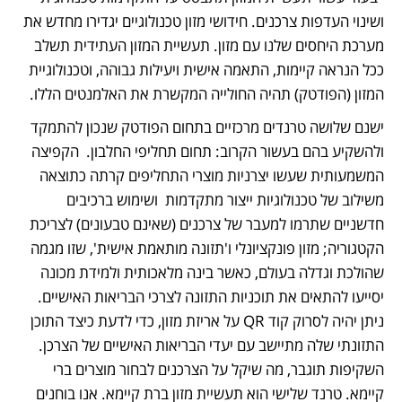
ושינוי העדפות צרכנים. חידושי מזון טכנולוגיים יגדירו מחדש את 
מערכת היחסים שלנו עם מזון. תעשיית המזון העתידית תשלב 
ככל הנראה קיימות, התאמה אישית ויעילות גבוהה, וטכנולוגיית 
המזון (הפודטק) תהיה החולייה המקשרת את האלמנטים הללו.                                                           
ישנם שלושה טרנדים מרכזיים בתחום הפודטק שנכון להתמקד 
ולהשקיע בהם בעשור הקרוב: תחום תחליפי החלבון.  הקפיצה 
המשמעותית שעשו יצרניות מוצרי התחליפים קרתה כתוצאה 
משילוב של טכנולוגיות ייצור מתקדמות  ושימוש ברכיבים 
חדשניים שתרמו למעבר של צרכנים (שאינם טבעונים) לצריכת 
הקטגוריה; מזון פונקציונלי ו'תזונה מותאמת אישית', שזו מגמה 
שהולכת וגדלה בעולם, כאשר בינה מלאכותית ולמידת מכונה 
יסייעו להתאים את תוכניות התזונה לצרכי הבריאות האישיים. 
ניתן יהיה לסרוק קוד QR על אריזת מזון, כדי לדעת כיצד התוכן 
התזונתי שלה מתיישב עם יעדי הבריאות האישיים של הצרכן. 
השקיפות תוגבר, מה שיקל על הצרכנים לבחור מוצרים ברי 
קיימא. טרנד שלישי הוא תעשיית מזון ברת קיימא. אנו בוחנים 