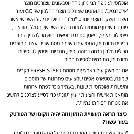
אוכלוסיות: מפחיתני מזון מהחי וטבעונים שצורכים מוצרי 
'אלטרנטיב', מתאמנים שצורכים מוצרי החלבון של GO ועוד. 
השנה השקנו מוצרי יוגורט "גולד" המיועדים לגיל השלישי אשר 
פותחו בשיתוף מומחים לתזונת הגיל השלישי, הכולל תזונאים, 
פיסיולוג מאמץ, דיאטן ספורט ורופאים והיא מכילה בין היתר 
רכיבים תזונתיים, המסייעים בשימור מסת שריר ועצם, המוצרים 
מכילים חלבון ברמה גבוהה, סידן, מגנזיום, ויטמין D, וסיבים 
תזונתיים, התורמים לספיגת הסידן.
אנו גם משקיעים באמצעות חממת FRESH START בקרית 
שמונה, בסטארט-אפים שמציעים פתרונות של תוספים 
והעשרות ואוכלוסיות שונות. בעתיד נוכל לפתח ארוחות 
מותאמות אישית והצעות ייעוץ תזונתי כדי לסייע לצרכנים להשיג 
את מטרותיהם התזונתיות". 
 כיצד תראה תעשיית המזון ומה יהיה מקומו של הפודטק 
בעוד עשור? 
"בעוד עשור תעשיית המזון תתבסס על התקדמות טכנולוגית 