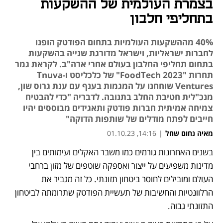
בצמרת העולמית של ההשקעות
בתחליפי חלבון
40% מההשקעות העולמיות בתחום הפודטק הופנו
לחברות ישראליות, וישראל מדורגת שנייה בהשקעות
בתחום תחליפי החלבון בעולם אחרי ארה"ב. לקראת גמר
תחרות "2023 FoodTech" של כלכליסט ו-Tnuva
Ventures שוחחנו על המגמות בענף עם ענת גרוס שון,
מנכ"לית חטיבת החלב בתנובה. לדבריה "כדי להבטיח
צמיחה אמיתית חברות פודטק ותאגידים מבוססים יהיו
חייבים לפתח מודלים של שותפות הדוקה"
מאיה נחום שחל
|
14:16, 01.10.23
בשנים האחרונות גורמים כמו משבר האקלים ועימותים בין 
נפתח בכרטיסייה חדשה
מדינות משפיעים על ייצור ואספקה שוטפים של מזון ברחבי 
העולם ומובילים לחוסר ביטחון תזונתי. כל זה מגביר את 
הרלוונטיות והחשיבות של תעשיית הפודטק שתרומתה לביטחון 
התזונתי גבוה. 