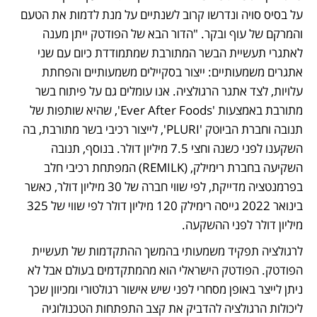
על בסיס סויה ונדרשו קרוב לשנתיים על מנת לדמות את הטעם 
והמרקם של עוף ובקר. "הדור הבא של הפודטק ייתן מענה 
לאתגרי תעשיית הבשר המתורבת שמתמודדת כיום עם שני 
אתגרים משמעותיים: ייצור בסקיילים משמעותיים והפחתת 
עלויות, לצד אתגר הרגולציה. אנו עומלים גם על פיתוח בשר 
מתורבת באמצעות 'Ever After Foods', שהיא שותפות של 
תנובה וחברת הביוטק 'PLURI', לייצור רכיבי בשר מתורבת, בה 
השקענו לפני כשנה וחצי 7.5 מיליון דולר. בנוסף, תנובה 
השקיעה בחברת רימילק, (REMILK) המפתחת רכיבי חלב 
בפרמנטציה מדייקת, לפי שווי חברה של 30 מיליון דולר, כאשר 
בינואר 2022 גייסה רימילק 120 מיליון דולר לפי שווי של 325 
מיליון דולר לפני ההשקעה. 
לרגולציה תפקיד משמעותי בהמשך ההתקדמות של תעשיית 
הפודטק. הפודטק הישראלי הוא מהמתקדמים בעולם אבל לא 
ניתן לייצר באופן מסחרי לפני שיש אישור רגולטורי ומכיוון שכך 
ליכולות הרגולציה להדביק את קצב התפתחות הטכנולוגיה 