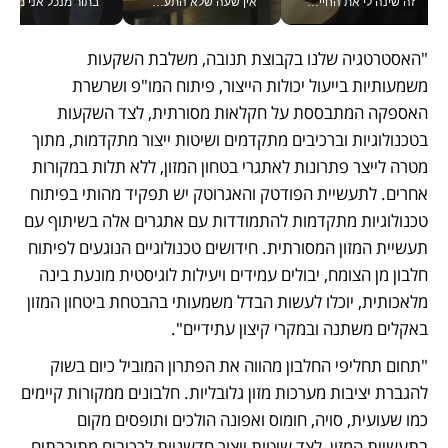
זה שינה לי את החיים: איך עידו איז'ק הופך את הסמארטפון לכלי צילום מקצועי_v
אין שעה שלא התעסקתי במשבר - טל אלכסנדרוביץ’ שגב מנהלת משברים תקשורתיים מכל מקום עם ה- Galaxy Z Fold8 Ultra שלה_v
בתור מנכל אני מקבל מאות הח
"האסטרטגיה שלנו בקבוצת תנובה, משלבת השקעות 
משמעותיות בייעול יכולות הייצור, פיתוח המו"פ ושרשרת 
האספקה המתבססת על חקלאות מסורתית, לצד השקעות 
בטכנולוגיות וברכיבים מתקדמים ושיטות ייצור מתקדמות, מתוך 
מטרה לייצר פתרונות לאתגרי בטחון המזון, ללא תלות במקורות 
אחרים. לתעשיית הפודטק והאגרוטק יש תפקיד מהותי בפיתוח 
טכנולוגיות מתקדמות להתמודדות עם אתגרים אלה בשיתוף עם 
תעשיית המזון המסורתית. חידושים טכנולוגיים הנוגעים לפיתוח 
חלבון מן הצומח, יבולים עמידים ויעילות לוגיסטית מונעת בינה 
מלאכותית, יוכלו לעשות הבדל משמעותי בהבטחת ביטחון המזון 
באקלים משתנה ובמקרי קיצון עתידיים".
"תחום תחליפי החלבון מהווה את הפתרון המוביל כיום בשוק 
להגברת יציבות מערכות מזון גלובליות. חלבונים ממקורות קיימים 
כמו שעועית, סויה, חומוס ואפונה הולכים ותופסים מקום 
בתעשיית המזון, לצד שיטות ייצור חדשניות לרכיבים מתורבתים 