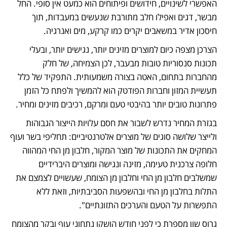
האפשרי לשינויים, חידושים ופיתוחים הוא כמעט אין סופי. החל 
מבשר, דגים ואפילו חלב מתורבת שנעשים במעבדות, תוך 
חיסכון אדיר במשאבים יקרים כמו קרקע, מים ואנרגיה.   
הצרכן מצפה כיום למוצרים מזינים יותר, נגישים יותר, ובעלי 
תכונות סנסוריות טובות מבעבר, לכן הצמיחה, של חלק 
מהחברות בתחום, האטה בצורה משמעותית. התפקיד של כלל 
תעשיית המזון וחברות הפודטק הוא להמשיך ולפתח כל הזמן 
פתרונות טובים יותר בהיבטי טעם ומרקם, רכיבים מזינים ומחיר. 
בגזרת המחיר נדרש לשבור את חסם עלויות הייצור הגבוהות 
ולייצר שלושה סוגים של מוצרים אלטרנטיביים: תחליפי בשר ועוף 
המחקים את התכונות של מוצר המקור, חלבון מן החי המהווה 
חלופה צרכנית טעימה, מזינה ונגישה ומוצרים היברידיים 
שמשלבים חלבון מן החי וחלבון מן הצומח, שעשויים לצמצם את 
התלות בחלבון מן החי ובהשפעות הסביבתיות, וזאת ללא 
התפשרות על הטעם והערכים התזונתיים".
גרוס שון מספרת כי לפני חודש הושקו נתחוני עוף ובקר מהצומח 