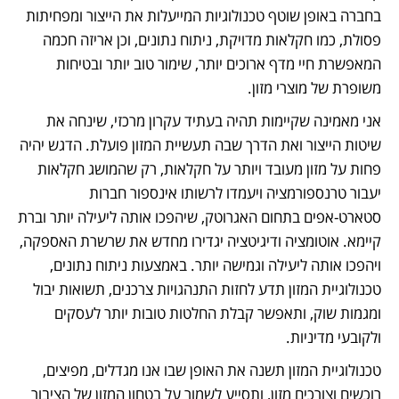
בחברה באופן שוטף טכנולוגיות המייעלות את הייצור ומפחיתות 
פסולת, כמו חקלאות מדויקת, ניתוח נתונים, וכן אריזה חכמה 
המאפשרת חיי מדף ארוכים יותר, שימור טוב יותר ובטיחות 
משופרת של מוצרי מזון.
אני מאמינה שקיימות תהיה בעתיד עקרון מרכזי, שינחה את 
שיטות הייצור ואת הדרך שבה תעשיית המזון פועלת. הדגש יהיה 
פחות על מזון מעובד ויותר על חקלאות, רק שהמושג חקלאות 
יעבור טרנספורמציה ויעמדו לרשותו אינספור חברות 
סטארט-אפים בתחום האגרוטק, שיהפכו אותה ליעילה יותר וברת 
קיימא. אוטומציה ודיגיטציה יגדירו מחדש את שרשרת האספקה, 
ויהפכו אותה ליעילה וגמישה יותר. באמצעות ניתוח נתונים, 
טכנולוגיית המזון תדע לחזות התנהגויות צרכנים, תשואות יבול 
ומגמות שוק, ותאפשר קבלת החלטות טובות יותר לעסקים 
ולקובעי מדיניות.
טכנולוגיית המזון תשנה את האופן שבו אנו מגדלים, מפיצים, 
רוכשים וצורכים מזון, ותסייע לשמור על בטחון המזון של הציבור 