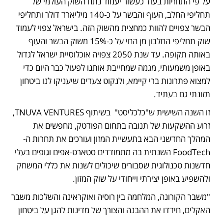
על פי התחזיות בעוד כעשור יעמוד נתח השוק העולמי של 
תחליפי החלב, העוף והבשר על כ-140 מיליארד דולר ותחליפי 
הבשר צפויים להוות כמחצית מהשוק הזה. בישראל צפוי לעמוד 
שוק תחליפי החלבון מן החי על כ-15% משוק הבשר והעוף 
באותה תקופה. עד שנת 2050 צפויה אוכלוסיית ישראל לגדול 
באופן משמעותי, מגמה שמחייבת אותנו לפעול כבר היום כדי 
למצוא פתרונות ברי קיימא, ולנקוט צעדים שיעניקו לנו ביטחון 
תזונתי גם בעתיד.
זו השנה השישית ש"כלכליסט"  בשיתוף TNUVA VENTURES, 
זרוע ההשקעות של תנובה בתחום הפודטק, מחפשים את 
המהלך החדשני הבא בתעשיית המזון ועורכים את תחרות ה-
FoodTech השנתית בה מתמודדים סטארט-אפים וגופים בעלי 
חדשנות טכנולוגית שסבורים שיכולים לשנות את כללי המשחק 
ולהשפיע באופן יצירתי וייחודי על שוק המזון.  
"משבר הקורונה, המלחמה בין רוסיה ואוקראינה והשלכות משבר 
האקלים, חידדו את ההבנה והצורך של מדינות להגן על ביטחון 