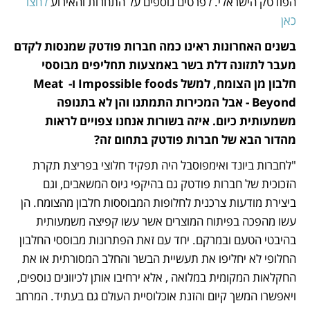
הפודטק הישראלי. לפרטים נוספים על התחרות והאירוע 
לחצו 
כאן
בשנים האחרונות ראינו כמה חברות פודטק שמנסות לקדם 
מעבר לתזונה דלת בשר באמצעות תחליפים מבוססי 
חלבון מן הצומח, למשל Impossible foods ו-Meat  
Beyond - אבל המכירות התמתנו והן לא בתנופה 
משמעותית כיום. איזה בשורות אנחנו צפויים לראות 
מהדור הבא של חברות פודטק בתחום זה? 
"לחברות ביונד ואימפוסבל היה תפקיד חלוצי בפריצת תקרת 
הזכוכית של חברות פודטק גם בהיקפי גיוס המשאבים, וגם 
ביצירת מודעות צרכנית לחלופות המבוססות חלבון מהצומח. הן 
עשו מהפכה בפיתוח המוצרים אשר עשו קפיצה משמעותית 
בהיבטי הטעם ובמרקם. יחד עם זאת הפתרונות מבוססי החלבון 
החלופי לא יחליפו את תעשיית הבשר והחלב המסורתית או את 
החקלאות המקומית במלואה , אלא ירחיבו אותן לכיוונים נוספים, 
ויאפשרו המשך קיום והזנת אוכלוסיית העולם גם בעתיד. המרחב 