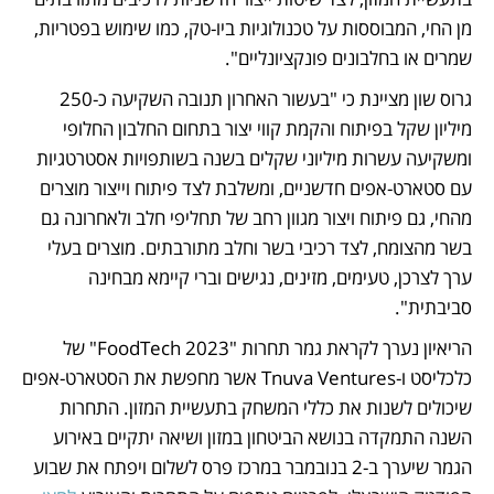
מן החי, המבוססות על טכנולוגיות ביו-טק, כמו שימוש בפטריות, 
שמרים או בחלבונים פונקציונליים". 
גרוס שון מציינת כי "בעשור האחרון תנובה השקיעה כ-250 
מיליון שקל בפיתוח והקמת קווי יצור בתחום החלבון החלופי 
ומשקיעה עשרות מיליוני שקלים בשנה בשותפויות אסטרטגיות 
עם סטארט-אפים חדשניים, ומשלבת לצד פיתוח וייצור מוצרים 
מהחי, גם פיתוח ויצור מגוון רחב של תחליפי חלב ולאחרונה גם 
בשר מהצומח, לצד רכיבי בשר וחלב מתורבתים. מוצרים בעלי 
ערך לצרכן, טעימים, מזינים, נגישים וברי קיימא מבחינה 
סביבתית".
הריאיון נערך לקראת גמר תחרות "2023 FoodTech" של 
כלכליסט ו-Tnuva Ventures אשר מחפשת את הסטארט-אפים 
שיכולים לשנות את כללי המשחק בתעשיית המזון. התחרות 
השנה התמקדה בנושא הביטחון במזון ושיאה יתקיים באירוע 
הגמר שיערך ב-2 בנובמבר במרכז פרס לשלום ויפתח את שבוע 