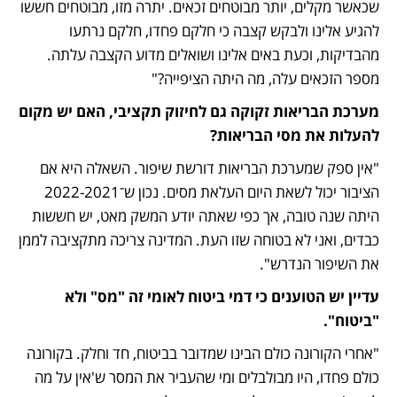
שכאשר מקלים, יותר מבוטחים זכאים. יתרה מזו, מבוטחים חששו 
להגיע אלינו ולבקש קצבה כי חלקם פחדו, חלקם נרתעו 
מהבדיקות, וכעת באים אלינו ושואלים מדוע הקצבה עלתה. 
מספר הזכאים עלה, מה היתה הציפייה?"
מערכת הבריאות זקוקה גם לחיזוק תקציבי, האם יש מקום 
להעלות את מסי הבריאות?
"אין ספק שמערכת הבריאות דורשת שיפור. השאלה היא אם 
הציבור יכול לשאת היום העלאת מסים. נכון ש־2022-2021 
היתה שנה טובה, אך כפי שאתה יודע המשק מאט, יש חששות 
כבדים, ואני לא בטוחה שזו העת. המדינה צריכה מתקציבה לממן 
את השיפור הנדרש".  
עדיין יש הטוענים כי דמי ביטוח לאומי זה "מס" ולא 
"ביטוח".
"אחרי הקורונה כולם הבינו שמדובר בביטוח, חד וחלק. בקורונה 
כולם פחדו, היו מבולבלים ומי שהעביר את המסר ש'אין על מה 