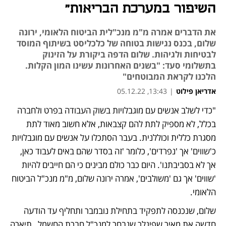
השיפור במערכת הבריאות"
את הדברים אמרה מ"מ מנכ"לית הביטוח הלאומי, ירונה
שלום, בכנס נגישות בטוחה של כלכליסט בשיתוף המוסד
לבטיחות ולגיהות. שלום הדפה ביקורת על הזינוק
בתשלומי סעד: "בשנים האחרונות עשינו המון הקלות.
הלכנו לקראת המבוטחים"
אדריאן פילוט
|
13:43, 05.12.22
"כדי לשלב אנשים עם מוגבלויות בשוק העבודה בפרט ולחברה 
בכלל, לא מספיק לתת להם קצבאות, אלא חשוב מאוד לתת 
מסגרת כללית וכוללנית. בעבר הסתכלו על אנשים עם מוגבלויות 
כ'שווים' אך 'נפרדים', כלומר 'זה בסדר שהם באים לעבוד כאן, 
אך לא בסביבתנו'. היום כבר כולם מבינים כי הם חייבים להיות 
'שווים' אך גם 'משולבים', אמרה ירונה שלום, מ"מ מנכ"ל הביטוח 
הלאומי. 
שלום, שנכנסה לתפקיד בתחילת נובמבר ותחליף עד הודעה 
חדשה את מאיר שפיגלר שנבחר למנכ"ל חברת החשמל,  תיארה 