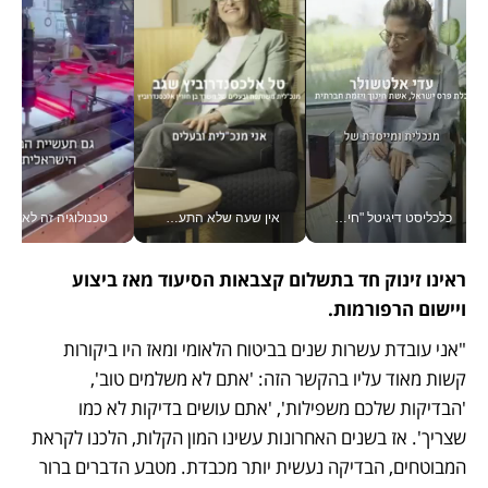
כלכליסט דיגיטל "חינוך הוא המשימה של החיים שלי"_v
אין שעה שלא התעסקתי במשבר - טל אלכסנדרוביץ’ שגב מנהלת משברים תקשורתיים מכל מקום עם ה- Galaxy Z Fold8 Ultra שלה_v
טכנולוגיה זה לא רק בהייטק: גם תעשיי
ראינו זינוק חד בתשלום קצבאות הסיעוד מאז ביצוע 
ויישום הרפורמות. 
"אני עובדת עשרות שנים בביטוח הלאומי ומאז היו ביקורות 
קשות מאוד עליו בהקשר הזה: 'אתם לא משלמים טוב', 
'הבדיקות שלכם משפילות', 'אתם עושים בדיקות לא כמו 
שצריך'. אז בשנים האחרונות עשינו המון הקלות, הלכנו לקראת 
המבוטחים, הבדיקה נעשית יותר מכבדת. מטבע הדברים ברור 