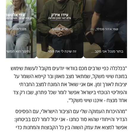
בתור מנכל אני מקבל מאות החלטות ביום, וה- Galaxy Z Fold8 Ultra עוזר לי לחתוך אותן מהר יותר_v
זה שינה לי את החיים: איך עידו איז'ק הופך את הסמארטפון לכלי צילום מקצועי_v
חינוך הוא המש
"בכלכלה כפי שרבים מכם בוודאי יודעים מקובל לעשות שימוש 
במונח שיווי משקל, שמתאר מצב מאוזן ובר קיימא השומר על 
יציבות לאורך זמן. אם אני שואל את המונח למצב החברתי 
והפוליטי הנוכחי בישראל אפשר לומר שכל פתרון, שבו רק צד 
אחד מנצח - איננו שיווי משקל". 
"מההיכרות העמוקה שלי עם הציבור הישראלי, עם הפסיפס 
הנדיר והייחודי שהוא סוד כוחנו - אני יכול לומר לכם בביטחון: 
אפשר למצוא את עמק השווה בין כל הקבוצות והמחנות כדי 