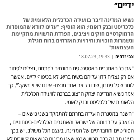
ידיים"
נשיא המדינה דיבר בוועידה הכלכלית הלאומית של
כלכליסט ובנק לאומי; הוא הוסיף: "עלינו לוודא שהמוסדות
הדמוקרטיים חזקים ויציבים, הפרדת הרשויות מתקיימת
ונשמרות הזכויות וחירויות האזרחים ברוח מגילת
העצמאות"
צבי זרחיה
|
19:33, 18.07.23
"את כל האתגרים האסטרטגים המונחים לפתחנו, נצליח לפתור 
אם רק נצליח לדון עליהם בשיח בריא, לא בכיפוף ידיים. אפשר 
לומר שכל פתרון, שבו רק צד אחד מנצח- איננו שיווי משקל", כך 
אמר נשיא המדינה יצחק הרצוג בברכה לוועידה הכלכלית 
הלאומית של כלכליסט ובנק לאומי.
"השנה במסגרת הועידה בחרתם להתמקד בשני נושאים – 
המאבק על דמותה של ישראל והאתגרים הכלכליים-ביטחוניים , 
הפוליטיים והחברתיים של המדינה. בעצם הכל משולב. יש בכך 
בעיני תבונה רבה מכיוון שכפי שאנו מבינים הנושאים קשורים לא 