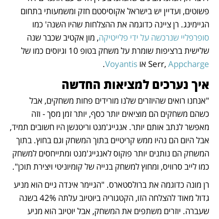
פשוטים, ועדיין יש בישראל אקוסיסטם חזק ומשמעותי בתחום 
הגיימינג. רן ציינה כדוגמה את ההצלחות שהיו השנה' כמו 
סופרפליי שנרכשה על ידי פלייטיקה
, מון אקטיב שכבר שנה 
שלישית ברציפות שומרת על משחק בטופ 10 וגיוסים כמו של 
Appcharge
Serr, 
 או 
Voyantis
. 
איך נערכים למציאות החדשה
"אנחנו רואים שהיוזרים שלנו מורידים פחות משחקים, אבל 
כשהם משחקים הם מוציאים יותר כסף, יותר זמן מסך - וזה 
מאפשר לנתב אותם יותר. אנגייג'מנט וריטנשן היו חשובים תמיד, 
אבל היום הם נהיו ממש קריטיים בתוך המשחק וגם בחוץ. בתוך 
המשחק הם נותנים יותר פוקוס לאנגייג'מנט ומתייחסים למשחק 
כמו לייב סרוויס, ומחוץ למשחק בנייה של קומיוניטי ויצירת תוכן". 
רן מונה כדוגמה את ברולסטארס. "הגיימר אינדה גיים הוא מניע 
גדול מאוד להצלחה הזו, הקטגוריה ביוטיוב עלתה 42% בשנה 
שעברה. יוזרים משתפים את המשחק, אבל יוטיוב הוא מניע 