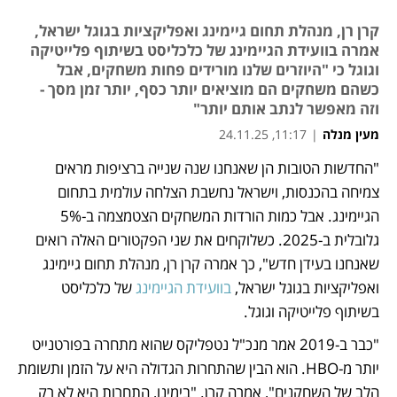
קרן רן, מנהלת תחום גיימינג ואפליקציות בגוגל ישראל,
אמרה בוועידת הגיימינג של כלכליסט בשיתוף פלייטיקה
וגוגל כי "היוזרים שלנו מורידים פחות משחקים, אבל
כשהם משחקים הם מוציאים יותר כסף, יותר זמן מסך -
וזה מאפשר לנתב אותם יותר"
מעין מנלה
|
11:17, 24.11.25
"החדשות הטובות הן שאנחנו שנה שנייה ברציפות מראים 
נפתח בכרטיסייה חדשה
נפתח בכרטיסייה חדשה
נפתח בכרטיסייה חדשה
נפתח בכרטיסייה חדשה
צמיחה בהכנסות, וישראל נחשבת הצלחה עולמית בתחום 
הגיימינג. אבל כמות הורדות המשחקים הצטמצמה ב-5% 
גלובלית ב-2025. כשלוקחים את שני הפקטורים האלה רואים 
שאנחנו בעידן חדש", כך אמרה קרן רן, מנהלת תחום גיימינג 
ואפליקציות בגוגל ישראל, 
בוועידת הגיימינג
 של כלכליסט 
בשיתוף פלייטיקה וגוגל.
"כבר ב-2019 אמר מנכ"ל נטפליקס שהוא מתחרה בפורטנייט 
יותר מ-HBO. הוא הבין שהתחרות הגדולה היא על הזמן ותשומת 
הלב של השחקנים", אמרה קרן. "בימינו, התחרות היא לא רק 