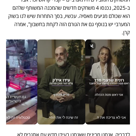
ב-2025, נכנסו 4 משחקים חדשים שהמכנה המשותף שלהם 
הוא שכולם מגיעים מאסיה. עכשיו, בסך התחרות שיש לנו בשוק 
המערבי יש בנוסף גם את הגורם הזה לקחת בחשבון", אמרה 
קרן. 
אני לא צריכה את המשרד: רונית שרעבי-חדד מנהלת ארגון של 30000 עובדים מכל מקום_v
זה שינה לי את החיים: איך עידו איז'ק הופך את הסמארטפון לכלי צילום מקצועי_v
טכנולוגיה זה לא רק בהייטק: גם תעשיי
לדבריה, אנחנו מבינים שאנחנו בעידן חדש עם אתגרים לא 