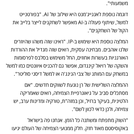
משמעותי". 
דוגמה נוספת לאנגייג'מנט היא שילוב של AI. "בפורטנייט 
למשל, שיתוף פעולה ב-AI מאפשר לשחקנים לייצר בלייב את 
הקול של השחקנים". 
המלצה נוספת היא שימוש ב-IP. "ראינו שזה משהו שהיוזרים 
שלנו אוהבים. מבחינה עסקית, רואים שזה מגדיל את ההורדות 
האורגניות בעשרות אחוזים, החל משימוש בסלבס לפרסומות 
והשקה של רויאל קינגדום, אפשר גם להכניס איוונטים כמו למשל 
במשחק עם המותג של צבי הנינג'ה או למשל דיסני סוליטר". 
ההמלצה השלישית של רן נוגעת לשווקים חדשים. "אם 
מסתכלים סביב על גיאוגרפיית הצמיחה, רואים שאמריקה 
הלטינית, בעיקר ברזיל, וכן במזה"ת, טורקיה ומדינות ערב, יש 
צמיחה, ולכן כדאי לכוון לשם". 
"השוק מתפתח ומשתנה כל הזמן. אנחנו פה בישראל 
באקוסיסטם מאוד חזק. חלק ממנועי הצמיחה של העולם יגיעו 