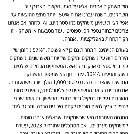
מול משחקים אחרים, אלא על הזמן, הקשב והארנק של 
השחקנים. השנה עברנו את ה-50% - יותר מחצי ההוצאות על 
אפליקציות שאינן משחקים כמו סטרימינג, AI. כלומר, אם אנחנו 
צריכים לבחור נטפליקס, ספוטיפיי, עוד מטבעות או משחק - וזו 
רק התחרות באפליקציות", אמרה. 
בעולם הגיימינג, התחרות גם כן לא פשוטה. "57% מהזמן של 
היוזרים הוא על משחקים ותיקים של יותר משש שנים, משחקים 
כמו ברולסטארס או קנדי קראש. המשחקים הגדולים שולטים 
בשוק ומגיעים ל-36%. עוד נתון הוא שמספר המשחקים 
החדשים שהצליחו להיכנס לטופ 1,000 הולך ויורד משמעותית. 
אם מודדים רק את המשחקים שהצליחו לפרוץ, רואים שכמות 
ההורדות נעשית בסקייל גדול בחודש הראשון. זה אומר שכדי 
להצליח צריך להיות מוכנים לקחת סיכונים הרבה יותר גדולים". 
המגמה האחרונה היא שכשחקנים ישראלים אנחנו מוטים 
למשחקים מערביים. "אם מסתכלים אחורה ל-2023, עשרת 
המשחקים המובילים היו מערביים – קנדי קראש וכו'. אבל 