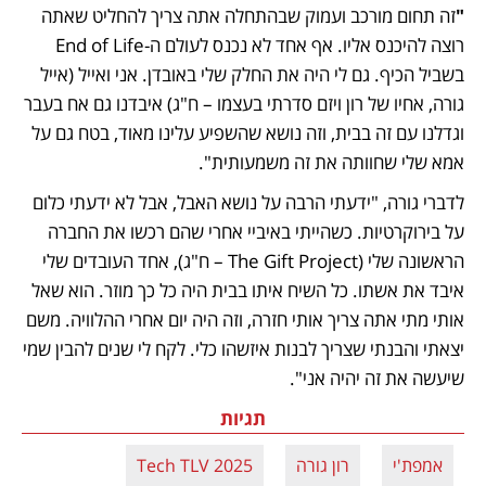
"
זה תחום מורכב ועמוק שבהתחלה אתה צריך להחליט שאתה 
רוצה להיכנס אליו. אף אחד לא נכנס לעולם ה-End of Life 
בשביל הכיף. גם לי היה את החלק שלי באובדן. אני ואייל (אייל 
גורה, אחיו של רון ויזם סדרתי בעצמו – ח"ג) איבדנו גם אח בעבר 
וגדלנו עם זה בבית, וזה נושא שהשפיע עלינו מאוד, בטח גם על 
אמא שלי שחוותה את זה משמעותית". 
לדברי גורה, "ידעתי הרבה על נושא האבל, אבל לא ידעתי כלום 
על בירוקרטיות. כשהייתי באיביי אחרי שהם רכשו את החברה 
הראשונה שלי (The Gift Project – ח"ג), אחד העובדים שלי 
איבד את אשתו. כל השיח איתו בבית היה כל כך מוזר. הוא שאל 
אותי מתי אתה צריך אותי חזרה, וזה היה יום אחרי ההלוויה. משם 
יצאתי והבנתי שצריך לבנות איזשהו כלי. לקח לי שנים להבין שמי 
שיעשה את זה יהיה אני".
תגיות
אמפת'י
רון גורה
Tech TLV 2025