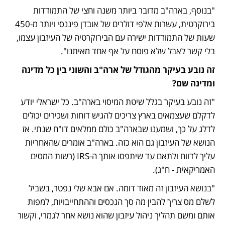
"בנוסף, בארה"ב מדובר ביותר משנה וחצי של התמודדות 
בירוקרטית, עשרות אלפי דולרים של אובדן פיננסי ויותר מ-450 
שעות של התמודדות ישירה עם הבירוקרטיה של העיזבון עצמו, 
בלי קשר לאבל שלא פוסח על אף אחד מאיתנו".
זה נובע בעיקר מהגודל של ארה"ב והשוני בין כל מדינה 
ומדינה שם?
"זה נובע בעיקר בגלל שיטת המיסוי בארה"ב. כל ישראלי יודע 
לדקלם שעצמאים בארץ צריכים להגיש דוחות ושכירים יכולים 
לדלג על כך, ושמענו שבארה"ב כולם ממלאים דו"ח שנתי. אז 
הנושא של העיזבון גם הוא כזה. בארה"ב אומרים שהאחריות 
עליך לדווח ולתאם עד שיתפסו אותך ה-IRS (רשות המסים 
האמריקאית - ח"ג). 
"בנושא העיזבון זה מאוד דומה. אם אבא שלי נפטר, בשביל 
לשלם מס צריך להבין מה סך הנכסים וההתחייבויות, למפות 
אותם ומשם תהליך ניהול עיזבון שהוא נושא אחר לגמרי, וקשור 