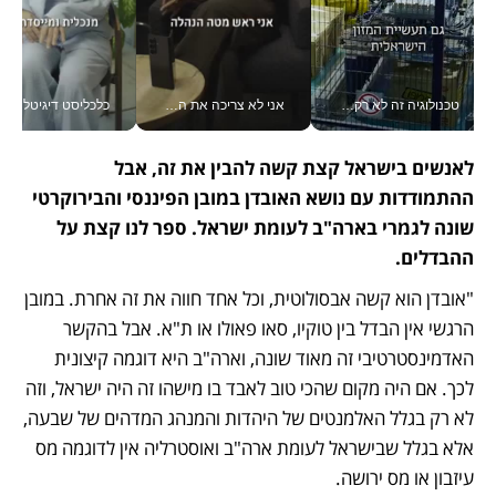
טכנולוגיה זה לא רק בהייטק: גם תעשיית המזון הישראלית מאמצת כלי AI, אוטומציה וניתוח דאטה בזמן אמת
אני לא צריכה את המשרד: רונית שרעבי-חדד מנהלת ארגון של 30000 עובדים מכל מקום_v
כלכליסט דיגיטל
לאנשים בישראל קצת קשה להבין את זה, אבל 
ההתמודדות עם נושא האובדן במובן הפיננסי והבירוקרטי 
שונה לגמרי בארה"ב לעומת ישראל. ספר לנו קצת על 
ההבדלים.
"אובדן הוא קשה אבסולוטית, וכל אחד חווה את זה אחרת. במובן 
הרגשי אין הבדל בין טוקיו, סאו פאולו או ת"א. אבל בהקשר 
האדמינסטרטיבי זה מאוד שונה, וארה"ב היא דוגמה קיצונית 
לכך. אם היה מקום שהכי טוב לאבד בו מישהו זה היה ישראל, וזה 
לא רק בגלל האלמנטים של היהדות והמנהג המדהים של שבעה, 
אלא בגלל שבישראל לעומת ארה"ב ואוסטרליה אין לדוגמה מס 
עיזבון או מס ירושה. 