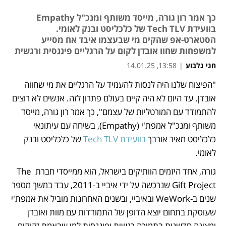
כך אמר רון גורה, מייסד משותף ומנכ"ל Empathy
בוועידת Tech TLV של כלכליסט ובנק לאומי.
הסטארט-אפ שהקים מי שבעצמו איבד אח מסייע
למשפחות שחוו אובדן לקום על הרגליים פיננסית ורגשית
חגי גלבוע
|
13:58, 14.01.25
"הפיצוח שלנו היה לנסות להעמיד על הרגליים את מי שחווה 
נפתח בכרטיסייה חדשה
אובדן. עד היום לא היה קיים בעולם פתרון לזה. אנשים לא רוצים 
להתמודד עם המורטליות של עצמם", כך אמר רון גורה, מייסד 
משותף ומנכ"ל אמפת'י (Empathy), בשיחה עם עיתונאי 
כלכליסט מאיר אורבך 
בוועידת Tech TLV
 של כלכליסט ובנק 
לאומי.
גורה, אחד היזמים הוותיקים בישראל, הוא ממייסדי חברת The 
Gift Project שנרכשה על ידי איביי ב-2011, עבד במשך מספר 
שנים ב-WeWork ובאיביי, ובשנים האחרונות מוביל את אמפת'י 
שעוסקת בתחום יוצא הדופן של התמודדות עם מוות ואובדן 
ומציגה חדשנות בתמיכה רגשית ופיננסית למי שבאמת זקוקים 