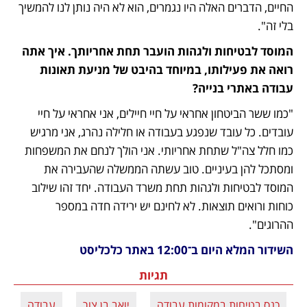
החיים, הדברים האלה היו נגמרים, הוא לא היה נותן לנו להמשיך 
בלי זה".
המוסד לבטיחות ולגהות הועבר תחת אחריותך. איך אתה 
רואה את פעילותו, במיוחד בהיבט של מניעת תאונות 
עבודה באתרי בנייה?
"כמו ששר הביטחון אחראי על חיי חיילים, אני אחראי על חיי 
עובדים. כל עובד שנפגע בעבודה או חלילה נהרג, אני מרגיש 
כמו חלל צה"ל שתחת אחריותי. אני הולך לנחם את המשפחות 
ומסתכל להן בעיניים. טוב עשתה הממשלה שהעבירה את 
המוסד לבטיחות ולגהות תחת משרד העבודה. יחד זהו שילוב 
כוחות ורואים תוצאות. לא לחינם יש ירידה חדה במספר 
ההרוגים".
השידור המלא היום ב־12:00 באתר כלכליסט
תגיות
כנס בטיחות במקומות עבודה
יואב בן צור
עבודה