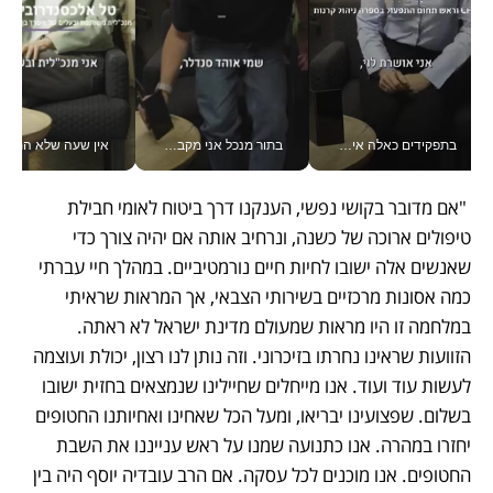
בתפקידים כאלה אי אפשר לחכות: אושרת לוי מניעה השקעות ענק מהטלפון_v
בתור מנכל אני מקבל מאות החלטות ביום, וה- Galaxy Z Fold8 Ultra עוזר לי לחתוך אותן מהר יותר_v
אין שעה שלא התעסקתי במשבר - טל אלכסנדרוביץ’ שגב מנהלת משברים
 "אם מדובר בקושי נפשי, הענקנו דרך ביטוח לאומי חבילת 
טיפולים ארוכה של כשנה, ונרחיב אותה אם יהיה צורך כדי 
שאנשים אלה ישובו לחיות חיים נורמטיביים. במהלך חיי עברתי 
כמה אסונות מרכזיים בשירותי הצבאי, אך המראות שראיתי 
במלחמה זו היו מראות שמעולם מדינת ישראל לא ראתה. 
הזוועות שראינו נחרתו בזיכרוני. וזה נותן לנו רצון, יכולת ועוצמה 
לעשות עוד ועוד. אנו מייחלים שחיילינו שנמצאים בחזית ישובו 
בשלום. שפצועינו יבריאו, ומעל הכל שאחינו ואחיותנו החטופים 
יחזרו במהרה. אנו כתנועה שמנו על ראש ענייננו את השבת 
החטופים. אנו מוכנים לכל עסקה. אם הרב עובדיה יוסף היה בין 