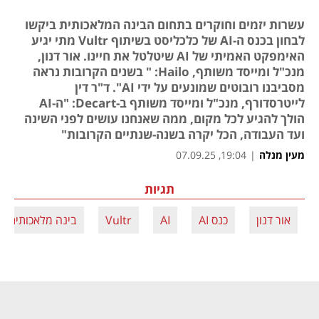
עשרות יזמים וחוקרים בתחום הבינה המלאכותית ביקשו
לבחון בכנס ה-AI של כלכליסט בשיתוף Vultr מתי יגיע
האימפקט האמיתי של AI שיטלטל את חיינו. אור דנון,
מנכ"ל ומייסד משותף, Hailo: " בשנים הקרובות נראה
מסביבנו רובוטים שמונעים על ידי AI". ד"ר דין
לייטרסדורף, מנכ"ל ומייסד משותף ב-Decart: "ה-AI
הולך להגיע לכל מקום, ממה שאנחנו עושים לפני השינה
ועד העבודה, הכל יקרה בשנה-שנתיים הקרובות"
מעין מנלה
|
19:04, 07.09.25
תגיות
אור דנון
כנס AI
AI
Vultr
בינה מלאכותית