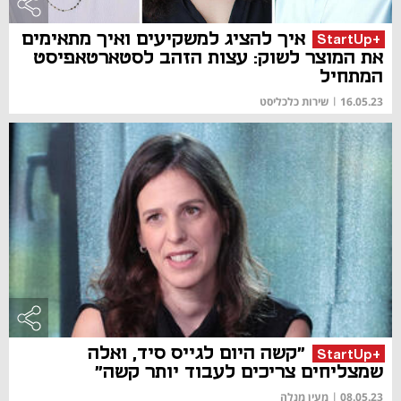
איך להציג למשקיעים ואיך מתאימים
+StartUp
את המוצר לשוק: עצות הזהב לסטארטאפיסט
המתחיל
16.05.23
|
שירות כלכליסט
"קשה היום לגייס סיד, ואלה
+StartUp
שמצליחים צריכים לעבוד יותר קשה"
08.05.23
|
מעין מנלה