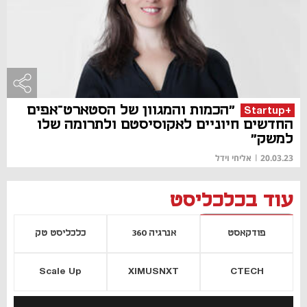
"הכמות והמגוון של הסטארט־אפים
+Startup
החדשים חיוניים לאקוסיסטם ולתרומה שלו
למשק"
20.03.23
|
אליחי וידל
עוד בכלכליסט
פודקאסט
אנרגיה 360
כלכליסט טק
Scale Up
XIMUSNXT
CTECH
יסייה חדשה
נפתח בכרטיסייה חדשה