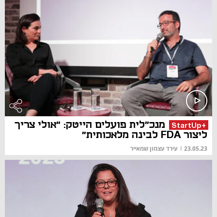
מנכ"לית פועלים הייטק: "אולי צריך
+StartUp
ליצור FDA לבינה מלאכותית"
23.05.23
|
עירד עצמון שמאייר