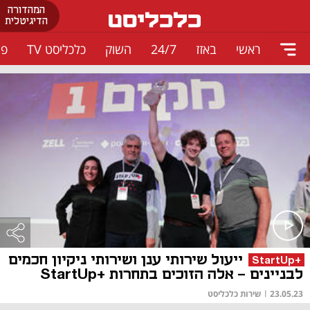
המהדורה
הדיגיטלית
ראשי
באזז
24/7
השוק
כלכליסט TV
פו
ייעול שירותי ענן ושירותי ניקיון חכמים
+StartUp
לבניינים - אלה הזוכים בתחרות +StartUp
23.05.23
|
שירות כלכליסט