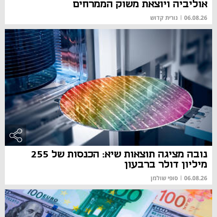
אוליביה ויוצאת משוק הממרחים
06.08.26
|
נורית קדוש
נובה מציגה תוצאות שיא: הכנסות של 255
מיליון דולר ברבעון
06.08.26
|
סופי שולמן