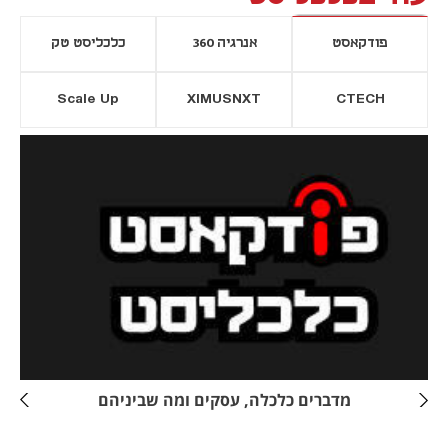
פודקאסט
אנרגיה 360
כלכליסט טק
Scale Up
XIMUSNXT
CTECH
יסייה חדשה
נפתח בכרטיסייה חדשה
מדברים כלכלה, עסקים ומה שביניהם