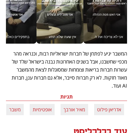
אני לא צריכה את המשרד: רונית שרעבי-חדד מנהלת ארגון של 30000 עובדים מכל מקום_v
אין שעה שלא התעסקתי במשבר - טל אלכסנדרוביץ’ שגב מנהלת משברים תקשורתיים מכל מקום עם ה- Galaxy Z Fold8 Ultra שלה_v
בתפקידים כאלה אי אפשר לח
המשבר יגיע לפתחן של חברות ישראליות רבות, וכנראה מהר 
מכפי שחשבנו, אבל בשנים האחרונות נבנה בישראל שלד של 
עשרות חברות בריאות וצומחות שמסוגלות לצאת מהמשבר 
מאוד חזקות. לא רק חברות סייבר, אלא גם חברות ענן, חברות 
AI ועוד.
תגיות
אדריאן פילוט
מאיר אורבך
אופטימיות
משבר
עוד בכלכליסט