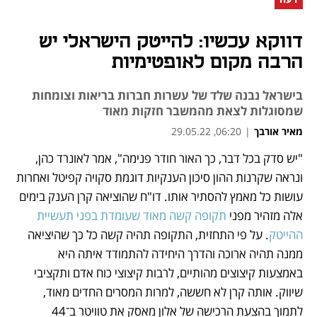
דווקא עכשיו: להייטק הישראלי יש
הרבה מקום לאופטימיות
בישראל נבנה שלד של עשרות חברות בריאות וצומחות
שמסוגלות לצאת מהמשבר חזקות מאוד
מאיר אורבך
|
06:20, 29.05.22
"יש סדק בכל דבר, כך האור חודר פנימה", אמר לאונרד כהן, 
נפתח בכרטיסייה חדשה
נפתח בכרטיסייה חדשה
נפתח בכרטיסייה חדשה
ונראה שקרנות ההון סיכון הענקיות דוגמת סקויה קפיטל ואחרות 
עושות כל מאמץ להסתיר אותו. דו"ח שהוציאה קרן הענק בימים 
אלה מזהיר מפני 
תקופה קשה מאוד שעומדת בפני תעשיית 
ההייטק
. על פי התחזית, התקופה תהיה קשה כל כך שהיציאה 
ממנה תהיה ארוכה והדרך היחידה להתמודד איתה היא 
באמצעות קיצוצים מהותיים, לרבות קיצוצי כוח אדם ותקציבי 
שיווק. אותה קרן לא חששה, למרות המסרים החדים מאוד, 
לתמוך בהצעת הרכישה של אלון מאסק את טוויטר ב־44 