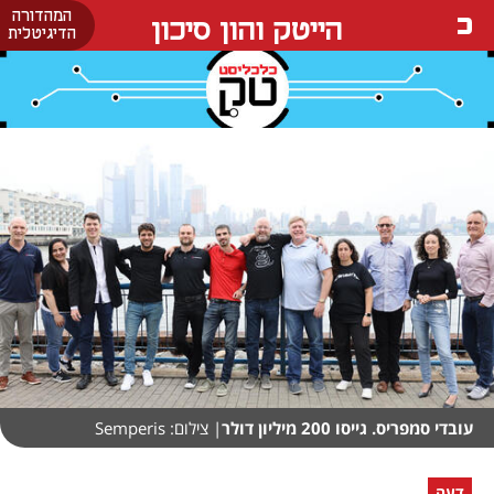
המהדורה
הייטק והון סיכון
הדיגיטלית
עובדי סמפריס. גייסו 200 מיליון דולר
| צילום: Semperis
דעה