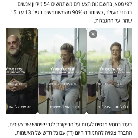
לפי מטא, בחשבונות הצעירים משתמשים 54 מיליון אנשים 
ברחבי העולם, כשיותר מ-90% מהמשתמשים בגילי 13 עד 15 
שמרו על ההגבלות.   
כלכליסט דיגיטל "חינוך הוא המשימה של החיים שלי"_v
חינוך הוא המשישמה של החיים שלי - V
זה שינה לי את החיים: 
בעוד במטא מנסים לענות על הביקורת לגבי שימוש של צעירים, 
החברה צפויה להתמודד היום (ד') עם גל חדש של האשמות, 