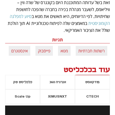
זאת בשל עדותה המתוכננת היום בקונגרס של שרה ווין – 
וויליאמס, לשעבר מנהלת בכירה בחברה שהפכה לחושפת 
שחיתויות. לפי הדיווחים, היא תאשים את מטא ב
סיוע למפלגה 
הקומוניסטית
 במאמצים שלה לפיתוח טכנולוגיית AI תוך הולכת 
שולל את הציבור האמריקאי. 
תגיות
רשתות חברתיות
מטא
פייסבוק
אינסטגרם
עוד בכלכליסט
פודקאסט
אנרגיה 360
כלכליסט טק
Scale Up
XIMUSNXT
CTECH
יסייה חדשה
נפתח בכרטיסייה חדשה