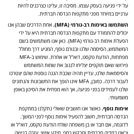
על ידי פגיעה בעסק עצמו. מסיבה זו, עלינו כצרכנים להיות 
ערניים במיוחד מפני מתקפות הנדסה חברתית.
השתמשו באימות רב-גורמי (MFA).
 אחת הדרכים שבהן אנו 
יכולים להתמודד עם מתקפות הנדסה חברתית היא על ידי 
הפעלת אימות רב-גורמי (MFA). כאן אנו משתמשים בשם 
המשתמש, הסיסמה שלנו ובגורם נוסף, המגיע דרך מחולל 
מפתחות, הודעת טקסט, דוא"ל או אחרת. שימוש ב-MFA 
פירושו שאם תוקפים יצליחו לגנוב את שמות המשתמש 
והסיסמאות שלנו, עדיין תהיה שכבת הגנה נוספת שהם יצטרכו 
לעבור דרכה. כמובן, MFA אינו הופך את החשבונות והנתונים 
שלנו לעמידים בפני פגיעה, אך הוא מפחית את הסיכון באופן 
משמעותי.
אימות נוסף.
 כאשר אנו חושבים שאולי נתקלנו במתקפת 
הנדסה חברתית, חשוב להפעיל אימות נוסף לפני המשך. 
לדוגמה, אם חבר או בן משפחה שולח הודעת טקסט, דוא"ל או 
צ'אט במדיה חברתית ומבקש כסף, מידע אישי, עזרה בגישה 