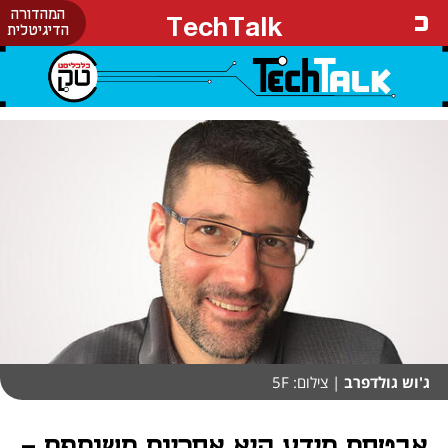
המהדורה
TechTalk
הדיגיטלית
ג'וש גולדפרב
| צילום: 5F
אבטחת מידע היא אחריות משותפת -