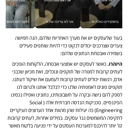
בתפקידים כאלה אי אפשר לחכות: אושרת לוי מניעה השקעות ענק מהטלפון_v
אני לא צריכה את המשרד: רונית שרעבי-חדד מנהלת ארגון של 30000 עובדים מכל מקום_v
חינוך הוא המש
בעוד שלעסקים יש את מערך האחריות שלהם, הנה חמישה 
צעדים שצרכנים יכולים לנקוט כדי להיות שותפים פעילים 
בשמירה ואבטחת הנתונים שלהם:
היזהרו.
 כאשר לעסקים יש אמצעי אבטחה, הלקוחות הופכים 
לעתים קרובות למטרה של תוקפים ונוכלים, זאת מכיוון שכבני 
אדם, רגשות יכולים לעתים קרובות לעמעם את שיקול דעתנו. 
תוקפים פונים לאמפתיה שלנו כדי לבלבל אותנו ולגרום לנו 
לספק להם גישה ובקרה על חשבונותינו, נתונינו ואפילו נכסינו 
הפיננסיים. טכניקות הנדסה חברתית אלה (Social 
Engineering) כה יעילות שהן מהוות אחד הערוצים העיקריים 
לתקיפה המשמשים נגד עסקים. במילים אחרות, לעתים קרובות 
קל יותר להיכנס למערכות העסקים על ידי פגיעה בלקוח מאשר 