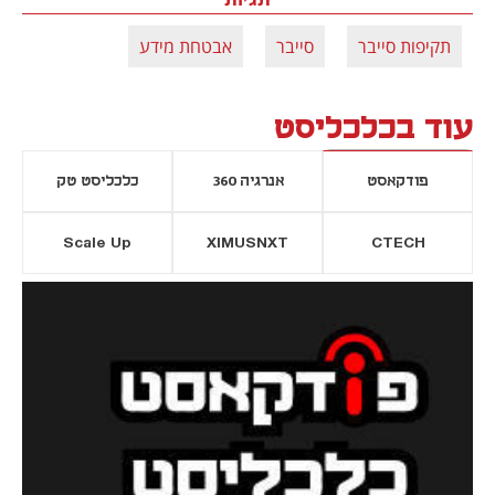
תקיפות סייבר
סייבר
אבטחת מידע
עוד בכלכליסט
פודקאסט
אנרגיה 360
כלכליסט טק
Scale Up
XIMUSNXT
CTECH
יסייה חדשה
נפתח בכרטיסייה חדשה