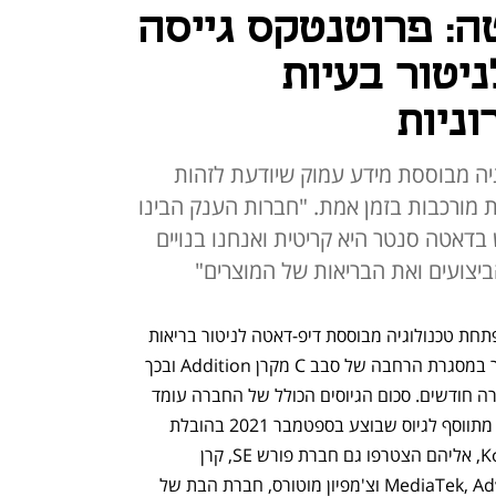
: פרוטנטקס גייסה
לניטור בעיות
ניות
ה מבוססת מידע עמוק שיודעת לזהות
ת מורכבות בזמן אמת. "חברות הענק הבינו
דאטה סנטר היא קריטית ואנחנו בנויים
ביצועים ואת הבריאות של המוצרים"
חברת  פרוטנטקס (proteanTecs), שמפתחת טכנולוגיה מבוססת דיפ-דאטה לניטור בריאות 
מערכות אלקטרוניות, גייסה 45 מיליון דולר במסגרת הרחבה של סבב C מקרן Addition ובכך 
משלימה גיוס של כ-100 מיליון דולר בעשרה חודשים. סכום הגיוסים הכולל של החברה עומד 
כעת על כ- 200 מיליון דולר. הגיוס הנוכחי מתווסף לגיוס שבוצע בספטמבר 2021 בהובלת 
Koch Disruptive Technologies (KDT), אליהם הצטרפו גם חברת פורש SE, קרן 
ההשקעות של חברת פולקסווגן, MediaTek, Advantest וצ'מפיון מוטורס, חברת הבת של 