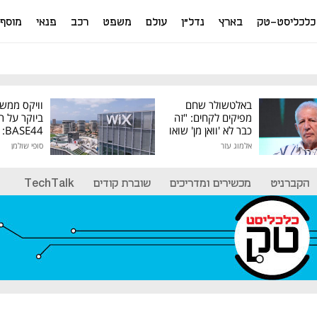
כלכליסט-טק
בארץ
נדל"ן
עולם
משפט
רכב
פנאי
מוסף
באלטשולר שחם
וויקס ממש
מפיקים לקחים: "זה
ביוקר על ר
כבר לא 'וואן מן' שואו
44
של גילעד"
אלמוג עזר
סופי שולמן
מיליון דולר
הקברניט
מכשירים ומדריכים
שוברת קודים
TechTalk