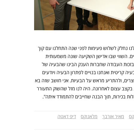
בשיחה עם כלכליסט אומר כהן: "הסבב שלנו נחלק לשלוש פעימות לפני שנה התחלנו עם קוך 
והפנימיים ואז הוספנו משקיעים אסטרטגיים. השווי שבו אדישן השקיעה שונה משמעותית 
מהשווי שבו השקיעה קוך. השוק התקדם בזכות העבודה שחברות הענק הבינו שהבעיה של 
אמינות בזמן השימוש בדאטה סנטר היא בעיה קריטית ואנחנו בנויים לפתרון הבעיה ויודעים 
לנטר את הביצועים ואת הבריאות של המוצרים, ולהתריע מראש על הבעיות. אני חושב שזה בא 
לידי ביטוי גם בכך שההכנסות שלנו עולות בקצב עצום לאחרונה. היה לנו מזל שהשוק התעורר 
לות בכירות, תוך הבנה שחייבים להתמודד איתה".
קס
מאיר אורבך
מלאנוקס
דיפ דאטה