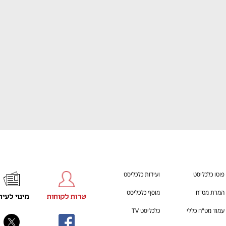
ענף במתח גבוה
מדברים כלכלה, עסקים ומה שב
פוטו כלכליסט
ועידות כלכליסט
המרת מט"ח
מוסף כלכליסט
שרות לקוחות
מינוי לעית
עמוד מט"ח כללי
כלכליסט TV