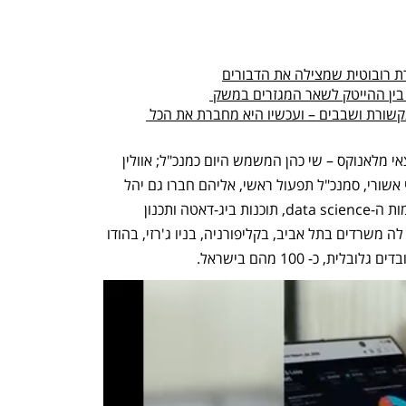
רת רובוטית שמצילה את הדבורים
 בין ההייטק לשאר המגזרים במשק 
"אינטל יודעת ליצור מעבדים, יחידות תקשורת ושבבים – ועכשיו היא מחברת את הכל 
פרוטנטקס הוקמה בשנת 2017 על ידי יוצאי מלאנוקס – שי כהן המשמש היום כמנכ"ל; אוולין 
לנדמן, סמנכ"לית טכנולוגיות ראשית; ורוני אשורי, סמנכ"ל תפעול ראשי, אליהם חברו גם יהל 
דוד, יובל בונן ואייל פיינה, המגיעים מעולמות ה-data science, תוכנות ביג-דאטה ותכנון 
שבבים.  מטה החברה ממוקם בחיפה ויש לה משרדים בתל אביב, בקליפורניה, בניו ג'רזי, בהודו 