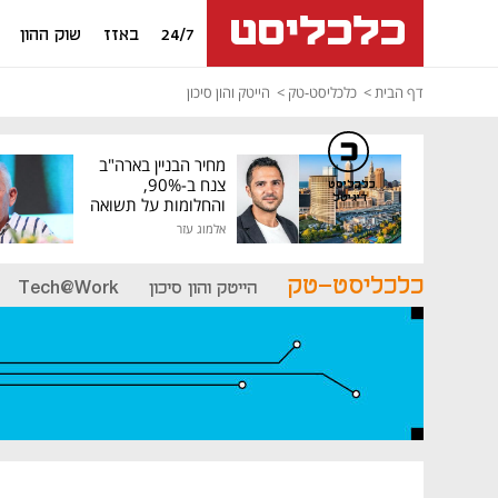
24/7
באזז
שוק ההון
דף הבית
כלכליסט-טק
הייטק והון סיכון
מחיר הבניין בארה"ב
צנח ב-90%,
כלכליסט
דיגיטל
והחלומות על תשואה
גבוהה התנפצו
אלמוג עזר
כלכליסט-טק
הייטק והון סיכון
Tech@Work