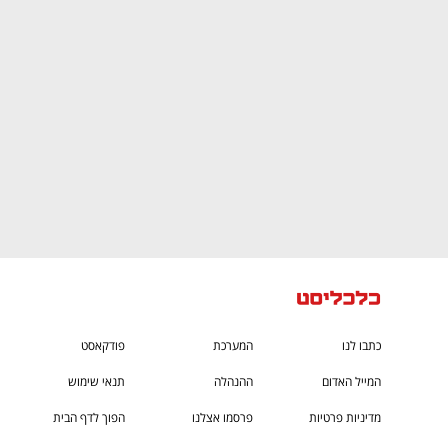
CTech – the
הבית של ההייטק הישראלי
כתבו לנו
המערכת
פודקאסט
המייל האדום
ההנהלה
תנאי שימוש
מדיניות פרטיות
פרסמו אצלנו
הפוך לדף הבית