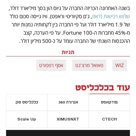
בשנה האחרונה הכריזה החברה על גיוס הון בסך מיליארד דולר, 
שלוש רכישות (דאזז
, ג'ם סקיוריטי וראפט). וויז גייסה סכום כולל 
של 1.9 מיליארד דולר ועל פי החברה בין לקחותיה נמנות יותר 
מ-45% מחברות ה-Fortune 100. על פי הערכה, קצב 
ההכנסות השנתי של החברה עומד על כ-500 מיליון דולר.
תגיות
WIZ
פאזאל מרצ'נט
אסף רפפורט
עוד בכלכליסט
פודקאסט
אנרגיה 360
כלכליסט טק
Scale Up
XIMUSNXT
CTECH
יסייה חדשה
נפתח בכרטיסייה חדשה