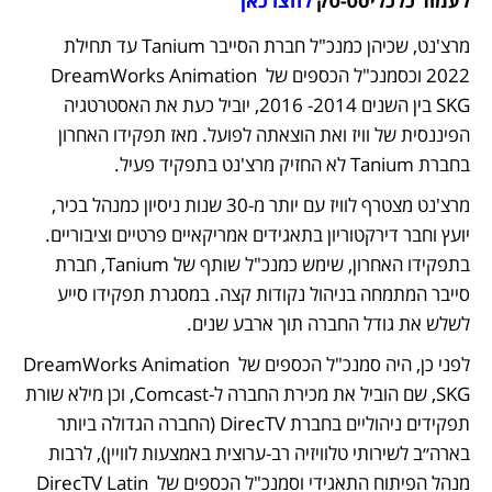
לעמוד כלכליסט-טק 
לחצו כאן
מרצ'נט, שכיהן כמנכ"ל חברת הסייבר Tanium עד תחילת 
2022 וכסמנכ"ל הכספים של DreamWorks Animation 
SKG בין השנים 2014- 2016, יוביל כעת את האסטרטגיה 
הפיננסית של וויז ואת הוצאתה לפועל. מאז תפקידו האחרון 
בחברת Tanium לא החזיק מרצ'נט בתפקיד פעיל.
מרצ'נט מצטרף לוויז עם יותר מ-30 שנות ניסיון כמנהל בכיר, 
יועץ וחבר דירקטוריון בתאגידים אמריקאיים פרטיים וציבוריים. 
בתפקידו האחרון, שימש כמנכ"ל שותף של Tanium, חברת 
סייבר המתמחה בניהול נקודות קצה. במסגרת תפקידו סייע 
לשלש את גודל החברה תוך ארבע שנים. 
לפני כן, היה סמנכ"ל הכספים של DreamWorks Animation 
SKG, שם הוביל את מכירת החברה ל-Comcast, וכן מילא שורת 
תפקידים ניהוליים בחברת DirecTV (החברה הגדולה ביותר 
בארה״ב לשירותי טלוויזיה רב-ערוצית באמצעות לוויין), לרבות 
מנהל הפיתוח התאגידי וסמנכ"ל הכספים של DirecTV Latin 