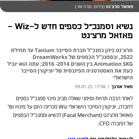
פאזאל מרצ'נט
(צילום: שרה ואז )
נשיא וסמנכ"ל כספים חדש ל-Wiz -
פאזאל מרצ'נט
מרצ'נט כיהן כמנכ"ל חברת הסייבר Tanium עד תחילת
2022, וכסמנכ"ל הכספים של DreamWorks
Animation SKG בין השנים 2014- 2016; עתה הוא יוביל
כעת את האסטרטגיה הפיננסית של יוניקורן הסייבר
הישראלי
מאיר אורבך
|
17:06, 09.01.25
לאחר הרבה תהיות וסימני שאלה סביב מינוי סמנכ"ל כספים 
נפתח בכרטיסייה חדשה
לחברה, יוניקורן הסייבר הישראלי Wiz מכריזה היום על מינויו של 
פאזאל מרצ'נט (Fazal Merchant) לנשיא וסמנכ"ל הכספים 
של החברה CFO. 