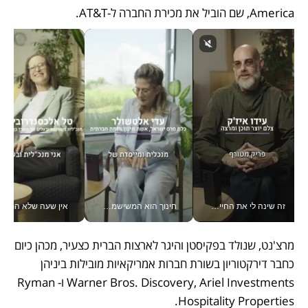
America, שם הוביל את מכירת החברה ל-AT&T. 
זה שינה לי את החיים: איך עידו איז'ק הופך את הסמארטפון לכלי צילום מקצועי_v
חינוך הוא המשישמה של החיים שלי - V
אין שעה שלא התעסקתי במשבר - טל אלכסנדרוביץ’ שגב מנהלת משברים
מרצ'נט, שנולד בפקיסטן והיגר לארצות הברית כצעיר, מכהן כיום 
כחבר דירקטוריון בשורת חברות אמריקאיות מובילות ביניהן 
Warner Bros. Discovery, Ariel Investments ו-Ryman 
Hospitality Properties. 