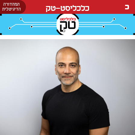
המהדורה
כלכליסט-טק
הדיגיטלית