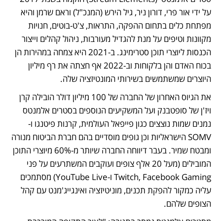
על ידי אור פרי, דורון ניר, גיל הירש (המנכ"ל) וראם שרמן והיא 
מפתחת כלים בתחום ההפקה, התראות, צ'ט-בוטים, חנויות 
מקוונות וטיפים על מנת להגדיל מעורבות, ניהול קהלים וייצור 
הכנסות ליוצרי תוכן סטרימינג. ב-2021 היא צמחה במהירות הן 
בכוח האדם והן בלקוחות וב-2022 אף חצתה את רף מיליון 
היוצרים שמשתמשים בשירותי המונטיזציה שלה. 
את הגיוס האחרון של החברה של 100 מיליון דולר הובילה קרן 
ויז'ן של סופטבנק ועל המשקיעים הנוספים בסטרים אלמנטס 
נמנים שמות נוצצים כגון פייפאל העולמית, קרנות פיטנגו ו-
SOMV הישראליות וכן גופים מוסדיים בהם חברת הביטוח מנורה 
ומבטח שמיר. בעבר דיווחה החברה שיותר מ-60% מיוצרי התוכן 
המובילים (מעל 20 אלף צופים ועוקבים המשתרעים על פני 
Twitch, Facebook Gaming ו-YouTube Live) מסתמכים 
עליה כמקור להפקת תכנים, מוניטיזציה ואינגייג'מנט עם קהל 
הצופים שלהם.