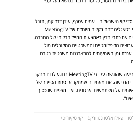
משפטית מפני תביעות לשון הרע על טעויות בלתי נמנעות, כל עוד מדובר בנושא בעל עניין 
בתוך כך, נרשם בסוף יוני הישג טקטי למייסדי קוי הישראלים – עמית אסרף, עידן דרדיקמן, תובל 
אדמוני וגל חכמוב. השופט הפדרלי אנתוני בטאגליה דחה בקשה מיוחדת של MeetingTV 
לעקוף את "אמנת האג" ולהמציא לישראלים את כתבי הדין באמצעות המייל הרשמי של החברה. 
השופט קבע כי על הסטארט-אפ לפעול בערוצים הדיפלומטיים והמשפטיים המקובלים מול 
ישראל, מה שמעניק לנתבעים הישראלים ארכת זמן משמעותית להתארגנות משפטית בטרם 
.
מפאלו אלטו נמסר כי החברה "מודעת לתביעה שהוגשה על ידי MeetingTV בנוגע לדוח מחקר 
איומים שפורסם על ידי Koi Security לפני הרכישה. אנו מאמינים שמחקר אבטחת הסייבר של 
נפתח בכרטיסייה חדשה
נפתח בכרטיסייה חדשה
Koi משקף את מחויבותה לזיהוי וחשיפת איומים על משתמשים וארגונים, ואנו מצפים שסכסוך 
ים".
טו
פאלו אלטו נטוורקס
קוי סקיוריטי