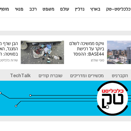
כלכליסט-טק
בארץ
נדל"ן
עולם
משפט
רכב
פנאי
מוסף
וויקס ממשיכה לשלם
הבן שרף מ
ביוקר על רכישת
המנגל, הא
BASE44: ההפסד
בסוויטה: 
הרבעוני זינק ל-76
שהתחמק מ
סופי שולמן
שירות כלכליסט
מיליון דולר
המסים נת
הקברניט
מכשירים ומדריכים
שוברת קודים
TechTalk