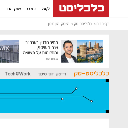
24/7
באזז
שוק ההון
דף הבית
כלכליסט-טק
הייטק והון סיכון
מחיר הבניין בארה"ב
צנח ב-90%,
והחלומות על תשואה
גבוהה התנפצו
אלמוג עזר
כלכליסט-טק
הייטק והון סיכון
Tech@Work