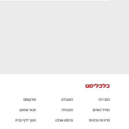
CTech – the
הבית של ההייטק הישראלי
כתבו לנו
המערכת
פודקאסט
המייל האדום
ההנהלה
תנאי שימוש
מדיניות פרטיות
פרסמו אצלנו
הפוך לדף הבית