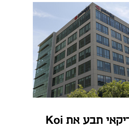
סטארט-אפ אמריקאי תבע את Koi