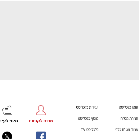
ענף במתח גבוה
מדברים כלכלה, עסקים ומה שב
פוטו כלכליסט
ועידות כלכליסט
המרת מט"ח
מוסף כלכליסט
שרות לקוחות
מינוי לעית
עמוד מט"ח כללי
כלכליסט TV