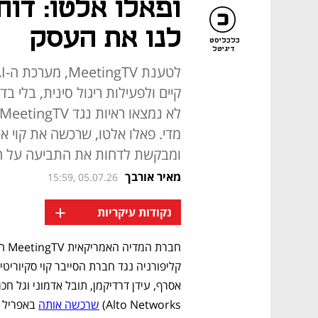
ופאלו אלטו: דוח
לנו את העסק
כלכליסט
דיגיטל
קיים ולפעילות ריגול סינית, בלי 
מדי. פאלו אלטו, שרכשה את קוי א
ומבקשת לדחות את התביעה על 
מאיר אורבך
15:59, 05.07.26
+
נקודות עיקריות
Alto Networks) 
שרכשה אותה
 באפריל ה