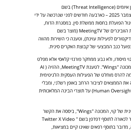
במרכז המאבק המשפטי עומד דוח מודיעין איומים (Threat Intelligence) בשם 
DarkSpectre שפרסמה קוי סקיוריטי בדצמבר 2025 – כארבעה חודשים לפני שנרכשה על ידי 
פאלו אלטו. הדוח עסק בקבוצת תקיפה וריגול הפועלת בחסות ממשלת סין. במסגרת הדוח, 
שירבבה קוי את הדומיין של שירות הקלטת הוובינרים של MeetingTV (מוצר בשם 
Zoomcorder) לתוך רשימת ה-IOC (אינדיקטורים לפעילות עוינת), וטענה כי השירות מהווה 
פועל כגב המבצעי של קבוצת האקרים סינית. 
ב-MeetingTV טוענים כי הקישור היה שגוי מיסודו, ולא נבע ממחקר פורנזי קלאסי אלא מפלט 
שגוי של מערכת ה-AI הקניינית של קוי, המכונה "Wings". לטענת MeetingTV, ההזיה (AI 
Hallucination) של המערכת של קוי גרמה להרס מוחלט של הפעילות העסקית הלגיטימית 
שלה. התובעת מאשימה את קוי כי פרסמה את הממצאים לציבור הרחב באופן רשלני, ומבלי 
שהפעילה בקרה או אימות אנושי מספק (Human Oversight) על תוצרי הבינה המלאכותית 
כתב התביעה חושף כי מערכת ה-AI הקניינית של קוי, המכונה "Wings", ביססה את הקשר 
החמור הזה על בסיס נתון טכני יחיד: חיבור לכאורה לתוסף דפדפן בשם "Twitter X Video 
Downloader". אלא שלפי כתב התביעה, מדובר בתוסף רפאים שאינו קיים במציאות, 