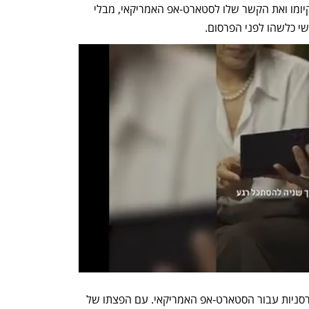
והמערכת האוטומטית פשוט "הזתה" את קיומו ואת הקשר שלו לסטארט-אפ האמריקאי, מבלי 
שי כלשהו לפני הפרסום.
ההשלכות של פרסום הדוח היו מיידיות והרסניות עבור הסטארט-אפ האמריקאי. עם הפצתו של 