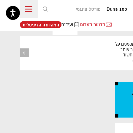
Duns 100
פורטל פיננסי
נפתח בכרטיסייה חדשה
הדואר האדום
ועידות
המהדורה הדיגיטלית
סמכים על
ב אותר
החשוד
רשות
פס