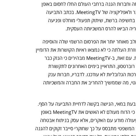
הדוח בקרב קהילת הסייבר, ספקיות אבטחה וחברות הגנה ברחבי העולם החלו לחסום באופן 
גורף ואוטומטי את התנועה (Traffic) לאתר ולאפליקציה של MeetingTV. בכתב התביעה 
מתואר כיצד החברה חוותה נפילה אנושה בחשיפה ברשת, שיתוק תפעולי מוחלט ופגיעה 
ריה הביאו להרס המשכיותה העסקית.
בעקבות הטענות, קוי סקיוריטי עדכנה בשלב מאוחר יותר את הפרסום הרשמי שלה והוסיפה 
הבהרה (Clarification) שלפיה בדיקה חוזרת העלתה כי לא נמצאו ראיות הקושרות את הדומיין 
של MeetingTV לפעילות הזדונית הסינית. עם זאת, ב-MeetingTV מבהירים כי הנזק כבר 
נעשה. מנכ"ל ומייסד MeetingTV, מייקל רוברטסון, התראיין בימים האחרונים לתקשורת 
האמריקאית והבהיר כי "ציוני האיום" במערכות הגלובליות לא עודכנו. לדבריו, חברות ענק 
ממשיכות לחסום את השירות באופן אוטומטי, מה שממשיך להחריב את החברה והמשכיותה 
פאלו אלטו נטוורקס, שצורפה רשמית כנתבעת במאי, הגישה בקשה לדחיית התביעה על הסף. 
בקו ההגנה שלהן, פאלו אלטו וקוי טוענות כי הדוח מעולם לא האשים את MeetingTV באופן 
ישיר בביצוע פשעים פליליים או בשיתוף פעולה מודע עם האקרים, אלא עסק בניתוח אבטחה 
ציבורי רחב של תשתיות אינטרנט. הטיעון המשפטי מתבסס על כך שחוקרי סייבר זקוקים להגנה 