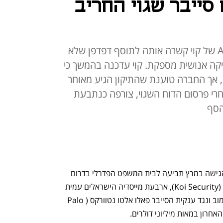
 סייבר שגוי החריב
לטענת MeetingTV, מערכת ה-AI של קוי קשרה אותה לתוסף דפדפן שלא
בדיקה אנושית מספקת. קוי עדכנה בהמשך כי
לא נמצאו ראיות נגד MeetingTV, אך החברה טוענת שהתיקון הגיע מאוחר
חרי פרסום הדוח השגוי, צורפה כנתבעת
הסף
חברת המדיה האמריקאית MeetingTV הגישה במרץ תביעה לבית המשפט הפדרלי בדרום 
קליפורניה נגד חברת הסייבר קוי סקיוריטי (Koi Security), ארבעת מייסדיה הישראלים עמית 
אסרף, עידן דרדיקמן, תובל אדמוני וגל חכמוב ונגד ענקית הסייבר פאלו אלטו נטוורקס (Palo 
אחרון במאות מיליוני דולרים.