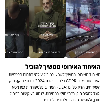
טכנולוגיה זה לא רק בהייטק: גם תעשיית המזון הישראלית מאמצת כלי AI, אוטומציה וניתוח דאטה בזמן אמת
זה שינה לי את החיים: איך עידו איז'ק הופך את הסמארטפון לכלי צילום מקצועי_v
בתור מנכל אני מקבל מאות הח
האיחוד האירופי ממשיך להוביל
האיחוד האירופי ממשיך לשמש כמוביל עולמי בתחום הפרטיות 
ואינו מסתפק ב-GDPR בלבד. בשנת 2024 נכנס לתוקף חוק 
השירותים הדיגיטליים (DSA), המחייב פלטפורמות כמו מטא 
וגוגל להסיר תוכן בלתי חוקי במהירות, לנהוג בשקיפות בניהול 
תוכן, ולאפשר גישה רגולטורית לנתוניהן.