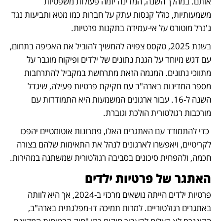
אותם. במהלך השנה, המדינה יזמה פעולות משפטיות 
משמעותיות, כולל קנסות עתק על חברות כמו מטא ותביעות נגד 
ג'נרל מוטורס על אי-עמידה בתקנות פרטיות.
בשנת 2025, טקסס צפויה להמשיך להוביל את האכיפה בתחום, 
עם דגש מיוחד על הגנת נתונים של ילדים ופיקוח מוגבר על 
מתווכי נתונים. המגמה הזאת מתרחשת במקביל להתרחבות 
מספר המדינות בארה"ב עם חקיקת פרטיות פעילה, שיגדל 
השנה ל-16. עבור ארגונים המשמעות היא התמודדות עם 
מורכבות רגולטורית הולכת וגוברת.
 כדי להתמודד עם האתגרים האלו, פתרונות אוטומטיים יהפכו 
לקריטיים, ויאפשרו לארגונים לנהל את התאימות שלהם בצורה 
חכמה, ולהפחית סיכונים בסביבה רגולטורית שמשתנה במהירות. 
האתגר של פרטיות ילדים
פרטיות ילדים הייתה נושאים מרכזי ב-2024, אך היא לוותה  
באתגרים רגולטוריים. למרות תמיכה דו-מפלגתית בארה"ב, 