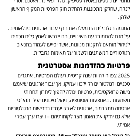
מחמירים נוספים באסיה-פסיפיק, כולל תאילנד, ויאטנם, וסרי 
לנקה, שחלקן מתכוננות להחלת חוק הפרטיות המקיף הראשון 
שלהן.
המגמה הגלובלית הזו מעלה את הרף עבור ארגונים בינלאומיים. 
על מנת להתמודד עם השינויים, הם יידרשו לאמץ כלים חכמים 
לניהול מותאם לתקנות מגוונות, אשר יסייעו לעמוד בתנאים 
רגולטוריים המשתנים ולשמור על תאימות גלובלית.
פרטיות כהזדמנות אסטרטגית
2025 צפויה להיות שנה קריטית לעולם הפרטיות. אתגרים 
טכניים ורגולטוריים רק ילכו ויעמיקו, אך עבור ארגונים שיאמצו 
גישה פרואקטיבית, פרטיות יכולה להפוך ליתרון תחרותי 
משמעותי. באמצעות אוטומציה, ניהול סיכונים יעיל ותהליכי 
אבטחה מתקדמים, ארגונים לא רק יעמדו בדרישות הרגולטוריות 
אלא גם יחזקו את האמון מצד לקוחותיהם – וייצרו ערך עסקי 
אמיתי.
גל רינגל הוא מייסד ומנכ"ל Mine, סטארטאפ ישראלי 