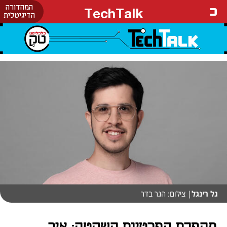
המהדורה
TechTalk
הדיגיטלית
גל רינגל
| צילום: הגר בדר
מהפכת הפרטיות השקטה: איך