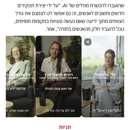
שהועברו להכשרת מודלים של AI. "על ידי יצירת תפקידים 
חדשים וחשובים לאנשים, זה גם אפשר לנו לצמצם את גודל 
הצוותים מתוך ידיעה שאם נעשה טעויות במקומות מסוימים, 
נוכל להעביר חלק מהאנשים בחזרה", אמר.
כלכליסט דיגיטל "חינוך הוא המשימה של החיים שלי"_v
אני לא צריכה את המשרד: רונית שרעבי-חדד מנהלת ארגון של 30000 עובדים מכל מקום_v
אין שעה שלא התעסקתי במשבר - טל אלכסנדרוביץ’ שגב מנהלת משברים
תגיות