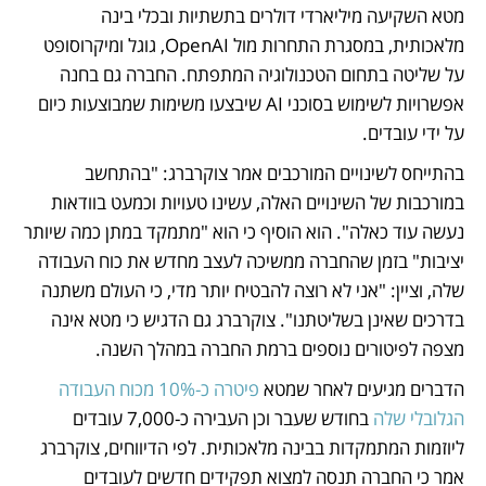
מטא השקיעה מיליארדי דולרים בתשתיות ובכלי בינה 
מלאכותית, במסגרת התחרות מול OpenAI, גוגל ומיקרוסופט 
על שליטה בתחום הטכנולוגיה המתפתח. החברה גם בחנה 
אפשרויות לשימוש בסוכני AI שיבצעו משימות שמבוצעות כיום 
על ידי עובדים.
בהתייחס לשינויים המורכבים אמר צוקרברג: "בהתחשב 
במורכבות של השינויים האלה, עשינו טעויות וכמעט בוודאות 
נעשה עוד כאלה". הוא הוסיף כי הוא "מתמקד במתן כמה שיותר 
יציבות" בזמן שהחברה ממשיכה לעצב מחדש את כוח העבודה 
שלה, וציין: "אני לא רוצה להבטיח יותר מדי, כי העולם משתנה 
בדרכים שאינן בשליטתנו". צוקרברג גם הדגיש כי מטא אינה 
מצפה לפיטורים נוספים ברמת החברה במהלך השנה.
הדברים מגיעים לאחר שמטא 
פיטרה כ-10% מכוח העבודה 
הגלובלי שלה
 בחודש שעבר וכן העבירה כ-7,000 עובדים 
ליוזמות המתמקדות בבינה מלאכותית. לפי הדיווחים, צוקרברג 
אמר כי החברה תנסה למצוא תפקידים חדשים לעובדים 