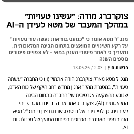
צוקרברג מודה: "עשינו טעויות"
במהלך המעבר של מטא לעידן ה-AI
מנכ"ל מטא אומר כי "כמעט בוודאות נעשה עוד טעויות"
על רקע השינויים המואצים בתחום הבינה המלאכותית,
ומעריך כי לאחר פיטורי הענק במאי – לא צפויים פיטורים
נוספים השנה
חדשות חוץ
|
12:03, 13.06.26
מנכ"ל מטא מארק צוקרברג הודה אתמול (ו') כי החברה "עשתה 
נפתח בכרטיסייה חדשה
טעויות", במסגרת מהלך ארגון מחדש רחב היקף של כוח האדם, 
שנובע מהשקעה אגרסיבית של החברה בתחום הבינה 
המלאכותית (AI). צוקרברג אמר את הדברים במזכר פנימי 
לעובדים, כך לפי דיווח של רויטרס, שבו גם צוין כי מנכ"ל מטא 
הזהיר מפני האתגרים הכרוכים בפיתוח המואץ של טכנולוגיות 
AI.