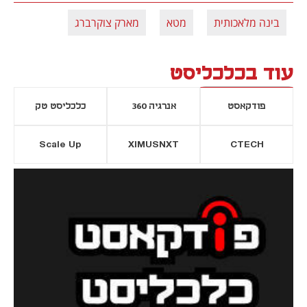
בינה מלאכותית
מטא
מארק צוקרברג
עוד בכלכליסט
פודקאסט
אנרגיה 360
כלכליסט טק
Scale Up
XIMUSNXT
CTECH
יסייה חדשה
נפתח בכרטיסייה חדשה