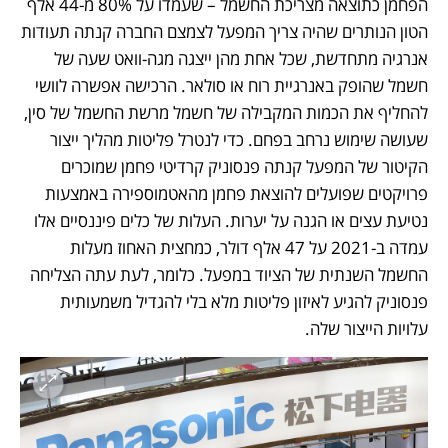
הפחמן כתוצאה מצריכת החשמל – שעמדו על 80% מ-44 אלף 
הטון הנותרים שהיה צריך המפעל לצמצם החברה קנתה תעודות 
אנרגיה מתחדשת, שכל אחת מהן ייצגה מגה-וואט שעה של 
חשמל שהופק באנרגיית רוח או סולאר. הרכישה אפשרה לוושי 
להחליף את הכמות המקבילה של חשמל מרשת החשמל של סין, 
שעושה שימוש נרחב בפחם. כדי לנטרל פליטות מהליך ייצור 
הקיטור של המפעל קנתה פנסוניק קרדיטי פחמן שמוכרים 
פרויקטים שפועלים להוצאת פחמן מהאטמוספירה באמצעות 
נטיעת עצים או הגנה על יערות. העלות של כלים פיננסיים אלו 
עמדה ב-2021 על 47 אלף דולר, כמחצית האחוז מעלות 
החשמל השנתית של הציוד במפעל. כלומר, לעת עתה הצליחה 
פנסוניק להגיע לאיזון פליטות מלא בלי להגדיל משמעותית 
עלויות הייצור שלה.