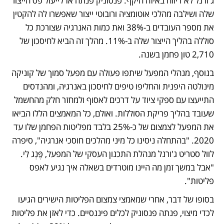
ג'ורנל לא דיווח באיזה היקף. פנסוניק פנתה אז לייעול פס הייצור 
שלה ושילבה מהלכי אוטומציה ורובוטי ייצור שאפשרו לה להקטין 
את מספר העובדים ב-38% ואת כמות האנרגיה שצורכת כל 
סוללה בהליך הייצור שלה ב-11%. מהלך זה הביא לחיסכון של 
2,710 טון פחמן בשנה.
בנוסף, מנהלי המפעל שיתפו פעולה עם מפעל סמוך של קוניקה 
מינולטה היפנית והחליפו טיפים לחיסכון באנרגיה, ומהנדסים 
התייעצו עם ספקי ציוד על דרכים לאסוף ולמחזר חלק מהחשמל 
שעובד בהליך פריקת הסוללות. ואולם, כל המאמצים הללו הביאו 
את המפעל לצמצום של כ-25% בלבד מפליטות הפחמן שלו עד 
2020. "בהתחלה ניסינו כל מיני מהלכים חוסכי אנרגיה", סיפרה 
לוול סטריט ג'ורנל מנהלת התכנון העסקי של המפעל, פֶּנְג לִי. 
"אבל במשך זמן מה היינו מוטרדים בשאלה איך נגיע לאפס 
פליטות".
בסופו של דבר, אחרי שמאמצי צמצום הפליטות הישירים הגיעו 
לכדי מיצוי, פנתה פנסוניק לכלים פיננסיים. כדי לאזן את פליטות 