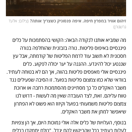
זיהום אוויר במפרץ חיפה. איפה פנסוניק כשצריך אותה?
(
צילום: אלעד 
גרשגורן
)
מה שמביא אותנו לנקודה הבאה: הקושי בהסתמכות על כלים 
פיננסיים באיפוס פליטות. נורה בזבזנית שהוחלפה בנורה 
חסכונית לא תשוב עוד לרמת הפליטות של קודמתה, אבל עץ 
שננטע יכול להיגדע. ההגנה על יער יכולה לפקוע. כלים 
פיננסיים אולי מאפסים פליטות בהווה, אך הם לא בטוחה לעתיד. 
בוודאי שלא כמו צמצום פליטות בפועל. זו הסיבה שפעילים נגד 
משבר האקלים כל כך מסתייגים מהסתמכות רחבה או ארוכת 
טווח עליהם. זאת, לצד העובדה שאין מה לעשות - דרוש לנו 
צמצום פליטות משמעותי בפועל וקיזוז הוא פשוט לא הפתרון 
שיאפשר למתן את משבר האקלים.
בנוסף, העלויות של כלים אלה אולי נמוכות היום, אך הן צפויות 
לעלות בעתיד ככל שהביקוש להם יגדל. "כולם יתמקדו בכלים 