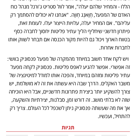
הללו - והמחיר שלהם יעלה", אמר לוול סטריט ג'ורנל מנהל כוח 
האדם של המפעל, חְוָאנְג חְווָה. "אנחנו לא יכולים להסתמך רק 
עליהם". אם המחיר יעלה, עלויות הייצור יעלו. לעומת זאת, 
פיתרון חדשני שיחליף הליך עתיר פליטות יחסוך לחברה כסף 
בטווח הארוך ויכול גם להיות מקור הכנסה אם תבחר לשווק אותו 
לחברות אחרות. 
 ויש לקח אחד חשוב במיוחד מהמקרה של מפעל פנסוניק בוושי: 
זה אפשרי. אפשר להגיע לאפס פליטות. פנסוניק לקחה מפעל 
עתיר פליטות ומזהם במיוחד, והפכה אותו למודל למיטיגציה של 
משבר האקלים. הדרך שבה היא עשתה את זה לא מושלמת, יש 
צורך להשקיע יותר ביצירת פתרונות חדשניים, אבל היא הוכיחה 
שזה לא בלתי מושג. זה דורש זמן, סבלנות, יצירתיות והשקעה, 
אך את מה שעשתה פנסוניק ניתן לשכפל לכל העולם. צריך רק 
להתחיל, ועכשיו.
תגיות