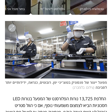
טכנולוגיה זה לא רק בהייטק: גם תעשיית המזון הישראלית מאמצת כלי AI, אוטומציה וניתוח דאטה בזמן אמת
כלכליסט דיגיטל "חינוך הוא המשימה של החיים שלי"_v
בתור מנכל אני מקבל מאות הח
מפעל ייצור של פנסוניק בטוצ'יגי יפן. רובוטים, כנראה, ידידותיים יותר 
לסביבה
(
צילום: בלומברג
)
 החלפת 13,725 נורות הפלורסנט של המפעל בנורות LED 
חסכוניות הביא לצמצום משמעותי נוסף, אם כי הוול סטריט 