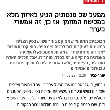
דוח טכנולוגי
מפעל של פנסוניק הגיע לאיזון מלא
בפליטת הפחמן. אז כן, זה אפשרי.
בערך
הכוכבית: המפעל שממוקם בעיר וושי שבסין הצליח
במשימה בעיקר הודות לכלים פיננסיים. הוא קנה תעודות
"אנרגיה מתחדשת", שמהוות אסמכתא להשקעה
באנרגיה בת קיימא. זה בסדר, מותר לו, אבל הכלים האלה
מוגבלים, בעייתיים, ולא באמת יכולים להחליף פתרונות
טכנולוגיים אמיתיים
עומר כביר
|
12:28, 14.02.22
מבחוץ, הוא נראה כמו עוד מפעל אפרורי. אחד ממאות ואלפים 
נפתח בכרטיסייה חדשה
נפתח בכרטיסייה חדשה
נפתח בכרטיסייה חדשה
נפתח בכרטיסייה חדשה
נפתח בכרטיסייה חדשה
שפזורים בווּשִׂי ובערים תעשייתיות אחרות בסין. אפילו הפאנלים 
הסולאריים על הגג הם כבר לא מראה מיוחד כל כך. אבל המפעל 
הזה, שבו פנסוניק היפנית מייצרת סוללות עבור הלקוחות 