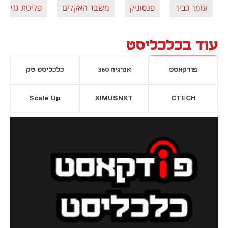
עומר כביר
פנסוניק
משבר האקלים
פליטת גזי ה
עוד בכלכליסט
פודקאסט
אנרגיה 360
כלכליסט טק
Scale Up
XIMUSNXT
CTECH
יסייה חדשה
נפתח בכרטיסייה חדשה