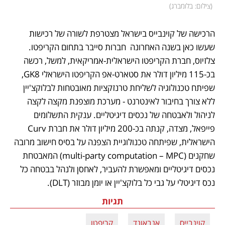
(
צילום: בלומברג
)
הרכישה של קוינבייס בישראל מצטרפת לשורה של רכישות 
שעשו כאן בשנה האחרונה  חברות סייבר בתחום הקריפטו. 
צלזיוס, חברת הקריפטו הישראלית-אמריקאית, למשל, רכשה 
בכ-115 מיליון דולר את סטארט-אפ הקריפטו הישראלי GK8, 
שפיתח טכנולוגיה לשליחת טרנזקציות מאובטחות לבלוקצ'יין 
ללא צורך בחיבור לאינטרנט - מערכת מוצפנת מקצה לקצה 
לניהול ולאבטחה של נכסים דיגיטליים. ענקית התשלומים 
פייפאל, מצדה, קנתה בכ-200 מיליון דולר את חברת Curv 
הישראלית, שפיתחה טכנולוגיית הצפנה על בסיס חישוב מרובה 
שחקנים (multi-party computation – MPC) המאבטחת 
נכסים דיגיטליים ומאפשרת להעביר, לאחסן ולנהל בבטחה כל 
נכס דיגיטלי על גבי כל בלוקצ'יין או יומן מבוזר (DLT).
תגיות
קוינבייס
אנבאונד
קריפטו