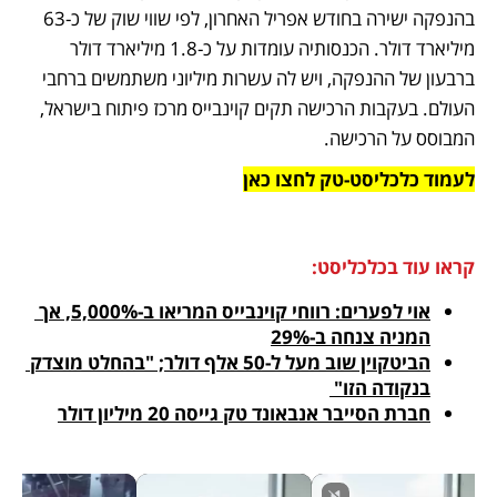
בהנפקה ישירה בחודש אפריל האחרון, לפי שווי שוק של כ-63 
מיליארד דולר. הכנסותיה עומדות על כ-1.8 מיליארד דולר 
ברבעון של ההנפקה, ויש לה עשרות מיליוני משתמשים ברחבי 
העולם. בעקבות הרכישה תקים קוינבייס מרכז פיתוח בישראל, 
המבוסס על הרכישה.
לעמוד כלכליסט-טק 
לחצו כאן
קראו עוד בכלכליסט:
אוי לפערים: רווחי קוינבייס המריאו ב-5,000%, אך 
המניה צנחה ב-29%
הביטקוין שוב מעל ל-50 אלף דולר; "בהחלט מוצדק 
בנקודה הזו" 
חברת הסייבר אנבאונד טק גייסה 20 מיליון דולר