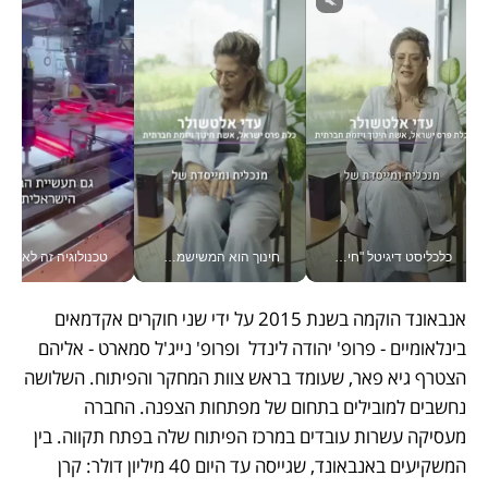
כלכליסט דיגיטל "חינוך הוא המשימה של החיים שלי"_v
חינוך הוא המשישמה של החיים שלי - V
טכנולוגיה זה לא רק בהייטק: גם תעשיי
אנבאונד הוקמה בשנת 2015 על ידי שני חוקרים אקדמאים 
בינלאומיים - פרופ' יהודה לינדל  ופרופ' נייג'ל סמארט - אליהם 
הצטרף גיא פאר, שעומד בראש צוות המחקר והפיתוח. השלושה 
נחשבים למובילים בתחום של מפתחות הצפנה. החברה 
מעסיקה עשרות עובדים במרכז הפיתוח שלה בפתח תקווה. בין 
המשקיעים באנבאונד, שגייסה עד היום 40 מיליון דולר: קרן 