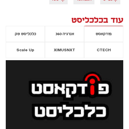
עוד בכלכליסט
פודקאסט
אנרגיה 360
כלכליסט טק
Scale Up
XIMUSNXT
CTECH
יסייה חדשה
נפתח בכרטיסייה חדשה