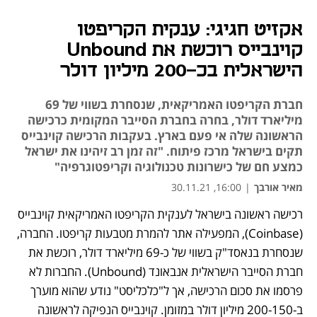
אקזיט חגיגי: ענקית הקריפטו
קוינבייס רוכשת את Unbound
הישראלית בכ-200 מיליון דולר
חברת הקריפטו האמריקאית, שנסחרת בשווי של 69
מיליארד דולר, בחרה בחברת הסייבר המקומית כרכישה
הראשונה שלה אי פעם בארץ. בעקבות הרכישה קוינבייס
תקים בישראל מרכז פיתוח. "זה זמן רב זיהינו את ישראל
כמצע חם של כישרונות טכנולוגיה וקריפטוגרפיה"
מאיר אורבך
|
16:00, 30.11.21
רכישה ראשונה בישראל לענקית הקריפטו האמריקאית קוינבייס 
נפתח בכרטיסייה חדשה
נפתח בכרטיסייה חדשה
נפתח בכרטיסייה חדשה
נפתח בכרטיסייה חדשה
(Coinbase), המפעילה אתר להמרת מטבעות קריפטו. החברה, 
שנסחרת בנאסד"ק בשווי של כ-69 מיליארד דולר, רוכשת את 
חברת הסייבר הישראלית אנבאונד (Unbound). החברות לא 
פרסמו את סכום הרכישה, אך ל"כלכליסט" נודע שהוא מוערך 
ב-200-150 מיליון דולר במזומן. קוינבייס הנפיקה לראשונה 