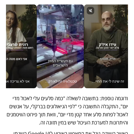
זה שינה לי את החיים: איך עידו איז'ק הופך את הסמארטפון לכלי צילום מקצועי_v
טכנולוגיה זה לא רק בהייטק: גם תעשיית המזון הישראלית מאמצת כלי AI, אוטומציה וניתוח דאטה בזמן אמת
אני לא צריכה את המשרד:
ודוגמה נוספת: בתשובה לשאלה "כמה סלעים עלי לאכול מדי 
יום", התקבלה התשובה כי "לפי הגיאולוגים בברקלי, על אנשים 
לאכול לפחות סלע אחד קטן מדי יום", וזאת תוך פירוט הוויטמנים 
והיתרונות למערכת העיכול שיש במין תזונה זה.
כאשר השיקה גוגל את המאפיין באירוע Google I/O השנתי 