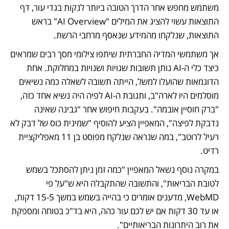
משתמש מחפש אחר הדרך הטובה ביותר לנקות בגדי עור, דף 
התוצאות עשוי להציג את המילים "AI Overview" בראש 
התוצאות, שנלקחו מהמידע שנאסף מרחבי הרשת. 
אך משתמשי המדיה החברתית שיתפו צילומי מסך רבים שמראים 
כיצד כלי ה-AI נותן תשובות שגויות ושנויות במחלוקת. אחת 
הדוגמאות שהועלו למשל, הייתה תשובה לשאלה כמה נשיאים 
מוסלמים היו לארה"ב, ותגובת ה-AI לפיה היה נשיא אחד כזה, 
"ברק חוסיין אובמה". בעקבות חיפוש אחר "גבינה שאינה 
נדבקת לפיצה", המאפיין הציע להוסיף "שמינית כוס של דבק לא 
רעיל לרוטב", במה שנראה שנלקח מפוסט בן 11 מאפליקציית 
רדיט. 
במקרה נוסף נשאל המאפיין "כמה זמן ניתן להסתכל בשמש 
לטובת הבריאות", והתשובה שהתקבלה היא ש"על פי 
WebMD, מדענים אומרים כי בהייה בשמש במשך 15-5 דקות, 
או עד 30 דקות אם יש לכם עור כהה, היא בד"כ בטוחה ומספקת 
את רוב היתרונות הבריאותיים".