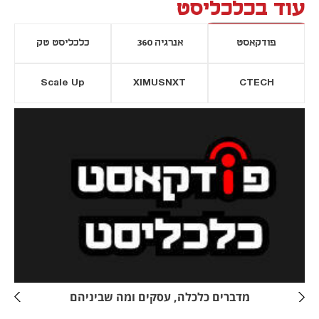
עוד בכלכליסט
פודקאסט
אנרגיה 360
כלכליסט טק
Scale Up
XIMUSNXT
CTECH
יסייה חדשה
נפתח בכרטיסייה חדשה
מדברים כלכלה, עסקים ומה שביניהם