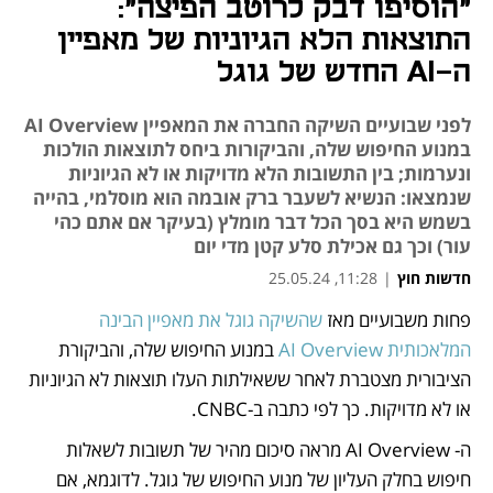
"הוסיפו דבק לרוטב הפיצה":
התוצאות הלא הגיוניות של מאפיין
ה-AI החדש של גוגל
לפני שבועיים השיקה החברה את המאפיין AI Overview
במנוע החיפוש שלה, והביקורות ביחס לתוצאות הולכות
ונערמות; בין התשובות הלא מדויקות או לא הגיוניות
שנמצאו: הנשיא לשעבר ברק אובמה הוא מוסלמי, בהייה
בשמש היא בסך הכל דבר מומלץ (בעיקר אם אתם כהי
עור) וכך גם אכילת סלע קטן מדי יום
חדשות חוץ
|
11:28, 25.05.24
פחות משבועיים מאז 
שהשיקה גוגל את מאפיין הבינה 
נפתח בכרטיסייה חדשה
המלאכותית AI Overview
 במנוע החיפוש שלה, והביקורת 
הציבורית מצטברת לאחר ששאילתות העלו תוצאות לא הגיוניות 
או לא מדויקות. כך לפי כתבה ב-CNBC. 
ה- AI Overview מראה סיכום מהיר של תשובות לשאלות 
חיפוש בחלק העליון של מנוע החיפוש של גוגל. לדוגמא, אם 