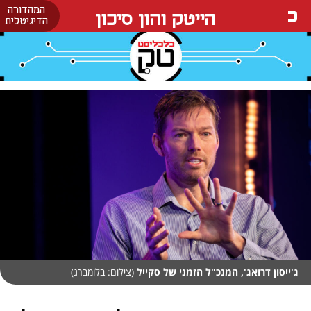
המהדורה
הייטק והון סיכון
הדיגיטלית
ג'ייסון דרואג', המנכ"ל הזמני של סקייל
(צילום: בלומברג)