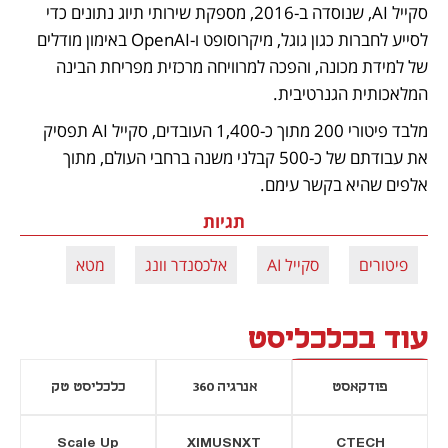
סקייל AI, שנוסדה ב-2016, מספקת שירותי תיוג נתונים כדי 
לסייע לחברות כגון גוגל, מיקרוסופט ו-OpenAI באימון מודלים 
של למידת מכונה, והפכה למרוויחה מרכזית מפריחת הבינה 
המלאכותית הגנרטיבית. 
מלבד פיטורי 200 מתוך כ-1,400 העובדים, סקייל AI תפסיק 
את עבודתם של כ-500 קבלני משנה ברחבי העולם, מתוך 
אלפים שהיא בקשר עימם.
תגיות
פיטורים
סקייל AI
אלכסנדר וונג
מטא
עוד בכלכליסט
פודקאסט
אנרגיה 360
כלכליסט טק
Scale Up
XIMUSNXT
CTECH