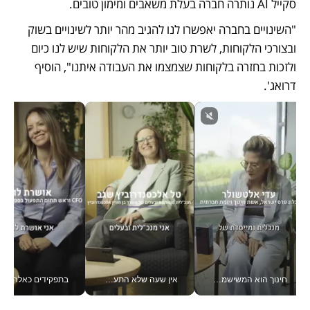
סקייל AI נותרה חברה בעלת משאבים ומימון טובים.
"השינויים בחברה יאפשרו לנו להגיב מהר יותר לשינויים בשוק 
ובצורכי הלקוחות, לשרת טוב יותר את הלקוחות שיש לנו כיום 
ולזכות בחזרה בלקוחות שצמצמו את העבודה איתנו", הוסיף 
דרואג'.
חינוך הוא המשישמה של החיים שלי - V
אין שעה שלא התעסקתי במשבר - טל אלכסנדרוביץ’ שגב מנהלת משברים תקשורתיים מכל מקום עם ה- Galaxy Z Fold8 Ultra שלה_v
בתפקידים כאלה אי אפשר לח