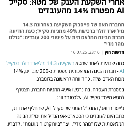
אחרי השקעת הענק של מטא: סקייל
AI מפטרת 14% מהעובדים
החברה האם של פייסבוק השקיעה באחרונה 14.3
מיליארד דולר ברכישת 49% ממניות סקייל; כעת הודיעה
חברת הבינה המלאכותית על פיטורי 200 עובדים: "גדלנו
מהר מדי"
חדשות חוץ
|
23:16, 16.07.25
כמה שבועות לאחר שמטא 
השקיעה 14.3 מיליארד דולר בסקייל 
נפתח בכרטיסייה חדשה
AI
 - חברת הבינה המלאכותית מפטרת כ-200 עובדים, 14% 
מכוח האדם שלה. כך דיווחה לראשונה בלומברג.
במסגרת העסקה, בה נרכשו 49% ממניות החברה, הצטרף 
למטא מייסד סקייל AI, אלכסנדר וונג.
ג'ייסון דרואג', המנכ"ל הזמני של סקייל  AI, שהחליף את וונג, 
כתב היום לעובדים כי הסטארט-אפ הגדיל את יכולת הבינה 
המלאכותית שלו "מהר מדי", ויצר "ביורוקרטיה מוגזמת". לדבריו, 