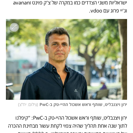
ישראליות משני הצדדים כמו במקרה של צ'ק פוינט וavanan 
וג'יי פרוג עם vdoo. 
ירון ויצנבליט, שותף וראש אשכול ההיי-טק ב-PwC
(
צילום: יח"צ
)
ירון ויצנבליט, שותף וראש אשכול ההיי-טק ב-PwC: "קיפלנו 
לתוך שנה אחת תהליך שהיה צפוי לקחת עשור מבחינת ההכרה 