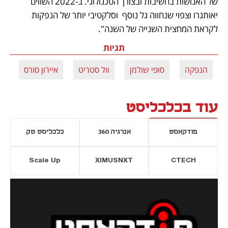
של האנושות בחשיבות ובצורך הטכנולוגי. ב-2022 השווים 
יאותגרו וצפוי שנחווה גל נוסף  וסלקטיבי יותר של הנפקות 
לקראת המחצית השנייה של השנה".
תגיות
הנפקה
סופי שולמן
וול סטריט
איירון סורס
עוד בכלכליסט
פודקאסט
אנרגיה 360
כלכליסט טק
Scale Up
XIMUSNXT
CTECH
יסייה חדשה
נפתח בכרטיסייה חדשה