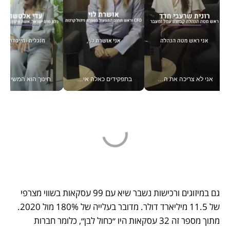
אני לא צריכה את המשרד: רונית שרעבי-חדד מנהלת ארגון של 30000 עובדים מכל מקום_v
בתפקידים כאלה אי אפשר לחכות: אושרת לוי מניעה השקעות ענק מהטלפון_v
חינוך הוא המש
גם במיזוגים ורכישות נשבר שיא עם 99 עסקאות בשווי מצרפי 
של 11.5 מיליארד דולר. מדובר בעלייה של 180% מול 2020. 
מתוך מספר זה 32 עסקאות היו ״כחול לבן״, כלומר חברות 