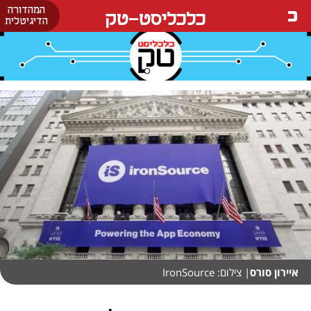
המהדורה
כלכליסט-טק
הדיגיטלית
איירון סורס
| צילום: IronSource