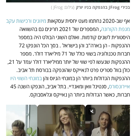
בכירי JFrog בהנפקה בניו יורק
(
צילום: JFrog 
)
אף שב-2020 נחתמו מעט יחסית עסקאות 
מיזוגים ורכישות עקב 
מגפת הקורונה
, המספרים של 2021 חריגים גם בהשוואה 
היסטורית לשנים קודמות. ואולם השוני הבולט היה במספר 
ההנפקות - הן בארה"ב והן בישראל . בסך הכל הונפקו 72 
חברות טכנולוגיה בשווי כולל של 71 מיליארד דולר. מספר 
ההנפקות שנעשו לפי שווי של יותר ממיליארד דולר עמד על 21, 
כולן בוול סטריט פרט לנאייקס שהונפקה בבורסת תל אביב. 
ההנפקות הגדולות ביותר הן במונחי הגיוס והן 
במונחי השווי היו 
איירונסורס
, סנטינל וואן ומאנדיי. בתל אביב, הונפקו השנה 45 
חברות, כאשר הגדולות ביותר הן נאייקס וגלאסבוקס. 