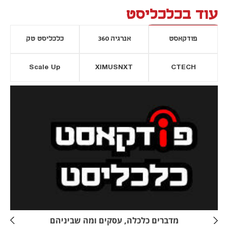
עוד בכלכליסט
פודקאסט
אנרגיה 360
כלכליסט טק
Scale Up
XIMUSNXT
CTECH
יסייה חדשה
נפתח בכרטיסייה חדשה
מדברים כלכלה, עסקים ומה שביניהם