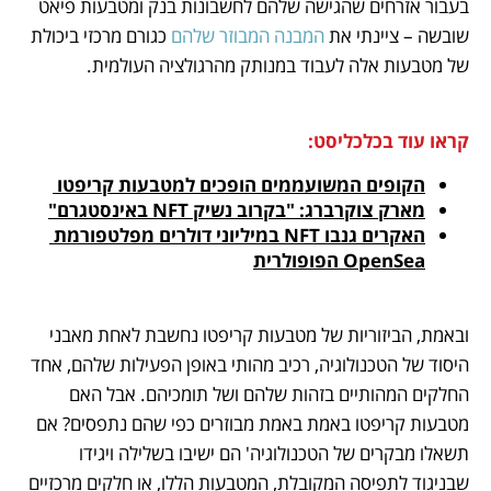
בעבור אזרחים שהגישה שלהם לחשבונות בנק ומטבעות פיאט 
שובשה – ציינתי את 
המבנה המבוזר שלהם
 כגורם מרכזי ביכולת 
של מטבעות אלה לעבוד במנותק מהרגולציה העולמית. 
קראו עוד בכלכליסט:
הקופים המשועממים הופכים למטבעות קריפטו 
מארק צוקרברג: "בקרוב נשיק NFT באינסטגרם"
האקרים גנבו NFT במיליוני דולרים מפלטפורמת 
OpenSea הפופולרית
ובאמת, הביזוריות של מטבעות קריפטו נחשבת לאחת מאבני 
היסוד של הטכנולוגיה, רכיב מהותי באופן הפעילות שלהם, אחד 
החלקים המהותיים בזהות שלהם ושל תומכיהם. אבל האם 
מטבעות קריפטו באמת באמת מבוזרים כפי שהם נתפסים? אם 
תשאלו מבקרים של הטכנולוגיה' הם ישיבו בשלילה ויגידו 
שבניגוד לתפיסה המקובלת, המטבעות הללו, או חלקים מרכזיים 