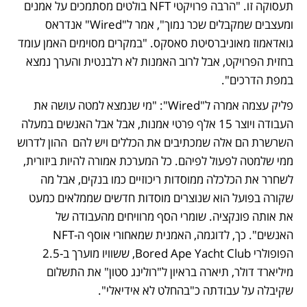
תעסוקה זו. "הרבה פרויקטי NFT בולטים מסתמכים על אמנים 
ומעצבים שמקבלים שכר נמוך", אמר ל"Wired" אנדראס 
גואדאמוז מאוניברסיטת סאסקס. "במקרים מסוימים האמן עומד 
בחזית הפרויקט, אבל לרוב האמנות לא רלבנטית והערך נמצא 
במפת הדרכים".
פליק עצמה אמרה ל"Wired": "מי שנמצא למטה עושה את 
העבודה ויוצר 15 אלף פרטי אמנות, אבל אבל האנשים במעלה 
השרשרת הם אלה שמכתיבים את הכללים ויש להם  ההון לדרוש 
ממי שלמטה לפעול לפיהם. כל המערכת אמורה להיות ביזורית, 
לשחרר את הכלכלה ממוסדות ריכוזיים כמו בנקים, אבל מה 
שקורה בפועל הוא שנוצרים מוסדות חדשים שממלאים כמעט 
את אותה פונקציה. שומרי הסף מרוויחים מהעבודה של 
האנשים". כך, לדוגמה, האמנית שמאחורי אוסף ה-NFT 
הפופולרי Bored Ape Yacht Club, ששוויו מוערך ב-2.5 
מיליארד דולר, תיארה בראיון ל"רולינג סטון" את התשלום 
שקיבלה על עבודתה כ"בהחלט לא אידיאלי".