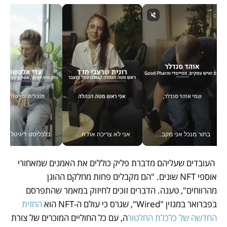
בתור מנכל אני מקבל מאות החלטות ביום, וה- Galaxy Z Fold8 Ultra עוזר לי לחתוך אותן מהר יותר_v
אני לא צריכה את המשרד: רונית שרעבי-חדד מנהלת ארגון של 30000 עובדים מכל מקום_v
כלכליסט דיגיטל
 העובדים שעליהם מדברת פליק כוללים את האמנים שמאחורי 
אוספי NFT שונים. "הם מקבלים פחות מחלקם ההוגן 
מהרווחים", טענה. הדברים זוכים לחיזוק במאמר שהתפרסם 
בפברואר במגזין "Wired", שגרס כי עולם ה-NFT הוא 
החזית 
החדשה של כלכלת החלטור
ה, עם כל החוליים המוכרים של צורת 