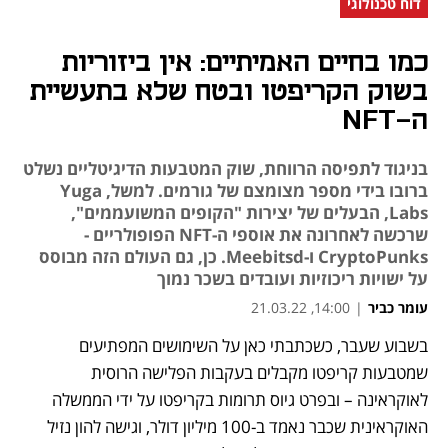
דוח טכנולוגי
כמו בחיים האמיתיים: אין ביזוריות
בשוק הקריפטו ובטח שלא בתעשיית
ה-NFT
בניגוד לתפיסה הרווחת, שוק המטבעות הדיגיטליים נשלט
ברובו בידי מספר מצומצם של גורמים. למשל, Yuga
Labs, הבעלים של יצירות "הקופים המשועממים",
שרכשה לאחרונה את אוספי ה-NFT הפופולריים -
CryptoPunks ו-Meebitsd. כן, גם העולם הזה מבוסס
על ישויות ריכוזיות ועובדים בשכר נמוך
עומר כביר
|
14:00, 21.03.22
בשבוע שעבר, כשכתבתי כאן על השימושים המפתיעים 
נפתח בכרטיסייה חדשה
נפתח בכרטיסייה חדשה
נפתח בכרטיסייה חדשה
נפתח בכרטיסייה חדשה
נפתח בכרטיסייה חדשה
נפתח בכרטיסייה חדשה
נפתח בכרטיסייה חדשה
שמטבעות קריפטו מקבלים בעקבות הפלישה הרוסית 
לאוקראינה – ובפרט גיוס תרומות בקריפטו על ידי הממשלה 
האוקראינית שכבר נאמד ב-100 מיליון דולר, וגישה להון נזיל 