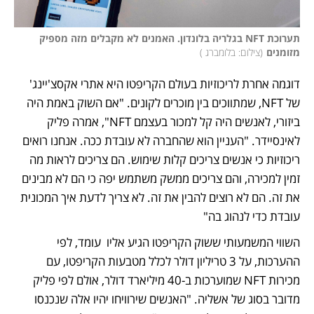
תערוכת NFT בגלריה בלונדון. האמנים לא מקבלים מזה מספיק 
מזומנים
(
צילום: בלומברג 
)
דוגמה אחרת לריכוזיות בעולם הקריפטו היא אתרי אקסצ'יינג' 
של NFT, שמתווכים בין מוכרים לקונים. "אם השוק באמת היה 
ביזורי, לאנשים היה קל למכור בעצמם NFT", אמרה פליק 
לאינסיידר. "העניין הוא שהחברה לא עובדת ככה. אנחנו רואים 
ריכוזיות כי אנשים צריכים קלות שימוש. הם צריכים לראות מה 
זמין למכירה, והם צריכים ממשק משתמש יפה כי הם לא מבינים 
את זה. הם לא רוצים להבין את זה. לא צריך לדעת איך המכונית 
עובדת כדי לנהוג בה" 
השווי המשמעותי ששוק הקריפטו הגיע אליו  עומד, לפי 
ההערכות, על 3 טריליון דולר לכלל מטבעות הקריפטו, עם 
מכירות NFT שמוערכות ב-40 מיליארד דולר, אולם לפי פליק 
מדובר בסוג של אשליה. "האנשים שירוויחו יהיו אלה שנכנסו 