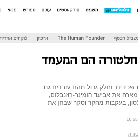
משפט
פודקאסטים
עולם
ספורט
פנאי
מ
שביל הכסף
The Human Founder
ארכיון
לוקחים אחריות
חלטורה הם המעמד
ת שכירים, וחלק גדול מהם עובדים גם
מארח את אביעד הומינר-רוזנבלום,
סון, בעקבות מחקר וסקר שבחן את
10:55
ורה