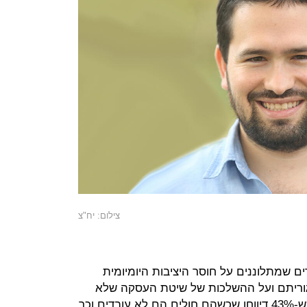
צילום: יח"צ
ים שמתלוננים על חוסר היציבות היומיומית
גוריתם ועל ההשלכות של שיטת העסקה שלא
נותנת לשליחים ימי מחלה וחופשה, כש-43% דיווחו שכשהם חולים הם לא עובדים וכך