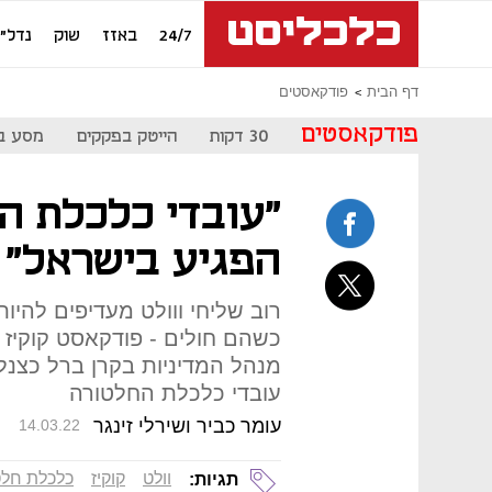
24/7
באזז
שוק
נדל"ן
דף הבית
פודקאסטים
פודקאסטים
30 דקות
הייטק בפקקים
מסע ב
"עובדי כלכלת ה
הפגיע בישראל"
רוב שליחי ווולט מעדיפים להיו
כשהם חולים - פודקאסט קוקיז 
מנהל המדיניות בקרן ברל כצנל
עובדי כלכלת החלטורה
עומר כביר ושירלי זינגר
14.03.22
וולט
קוקיז
כלכלת חלט
תגיות: