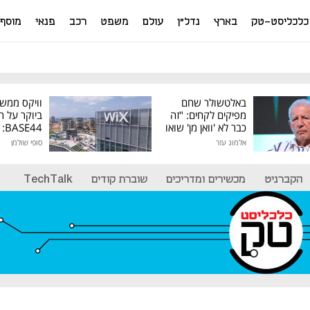
כלכליסט-טק
בארץ
נדל"ן
עולם
משפט
רכב
פנאי
מוסף
באלטשולר שחם
וויקס ממש
מפיקים לקחים: "זה
ביוקר על ר
כבר לא 'וואן מן' שואו
44
של גילעד"
אלמוג עזר
סופי שולמן
מיליון דולר
הקברניט
מכשירים ומדריכים
שוברת קודים
TechTalk