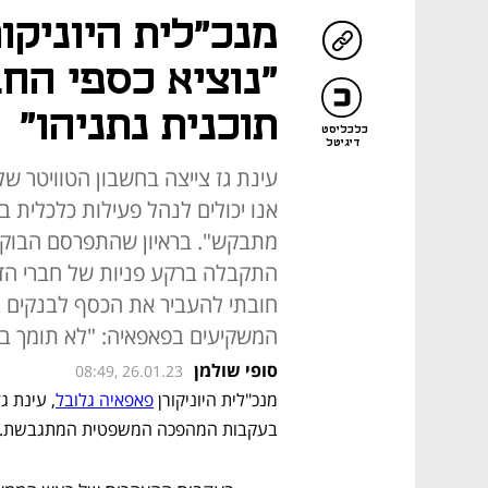
מנכ"לית היוניקו
"נוציא כספי הח
תוכנית נתניהו"
כלכליסט
דיגיטל
עינת גז צייצה בחשבון הטוויטר ש
אנו יכולים לנהל פעילות כלכלית ב
מתבקש". בראיון שהתפרסם הבוקר
התקבלה ברקע פניות של חברי הדירק
חובתי להעביר את הכסף לבנקים במ
המשקיעים בפאפאיה: "לא תומך במ
סופי שולמן
08:49, 26.01.23
מנכ"לית היוניקורן 
פאפאיה גלובל
בעקבות המהפכה המשפטית המתגבשת.