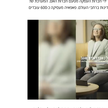
משנה או עובדים גלובליים שמועסקים על ידי חברות העסקה מטעם חברות האם. המערכת של 
החברה מטפלת בעובדים ביותר מ-140 מדינות ברחבי העולם. פאפאיה מעסיקה כ-600 עובדים 