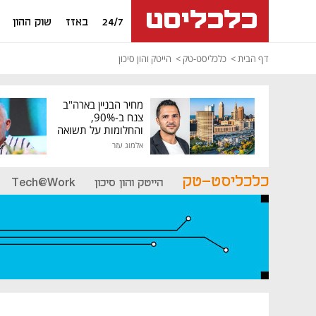
24/7
באזז
שוק ההון
דף הבית
כלכליסט-טק
הייטק והון סיכון
מחיר הבניין בארה"ב
צנח ב-90%,
והחלומות על תשואה
גבוהה התנפצו
אלמוג עזר
כלכליסט-טק
הייטק והון סיכון
Tech@Work