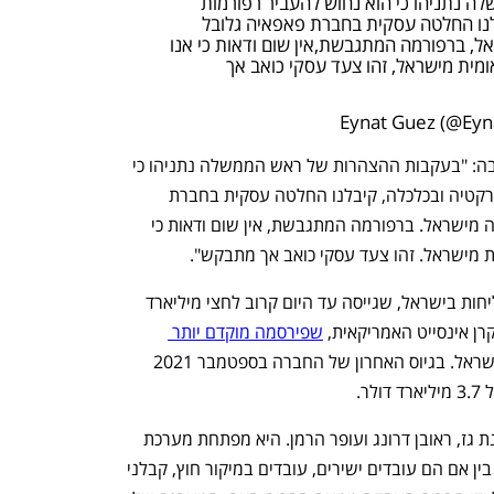
 נתניהו כי הוא נחוש להעביר רפורמות
לנו החלטה עסקית בחברת פאפאיה גלובל
ל, ברפורמה המתגבשת,אין שום ודאות כי אנו
ומית מישראל, זהו צעד עסקי כואב אך
בציוץ שפרמה בחשבון הטוויטר שלה, כתבה: "בעקבות ההצהרות של ראש הממשלה נתניהו כי 
הוא נחוש להעביר רפורמות שיפגעו בדמורקטיה ובכלכלה, קיבלנו החלטה עסקית בחברת 
פאפאיה גלובל להוציא את כל כספי החברה מישראל. ברפורמה המתגבשת, אין שום ודאות כי 
ית מישראל. זהו צעד עסקי כואב אך מתבקש".
פאפאיה היא אחת מחברות ההייטק המצליחות בישראל, שגייסה עד היום קרוב לחצי מיליארד 
רן אינסייט האמריקאית, 
שפירסמה מוקדם יותר 
ראל. בגיוס האחרון של החברה בספטמבר 2021 
חברת פאפאיה הוקמה ב-2016 על ידי עינת גז, ראובן דרונג ועופר הרמן. היא מפתחת מערכת 
לניהול גלובלי של עובדים, שכר והטבות - בין אם הם עובדים ישירים, עובדים במיקור חוץ, קבלני 