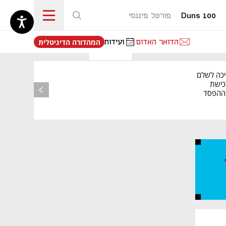
Duns 100
פורטל פיננסי
נפתח בכרטיסייה חדשה
הדואר האדום
ועידות
המהדורה הדיגיטלית
יכה לשלם
כישת
BASE: ההפסד
הרבעוני זינק ל-76