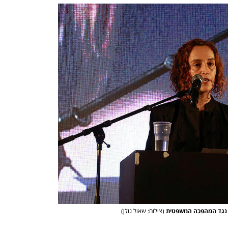
ש נגד המהפכה המשפטית
(צילום: שאול גולן)