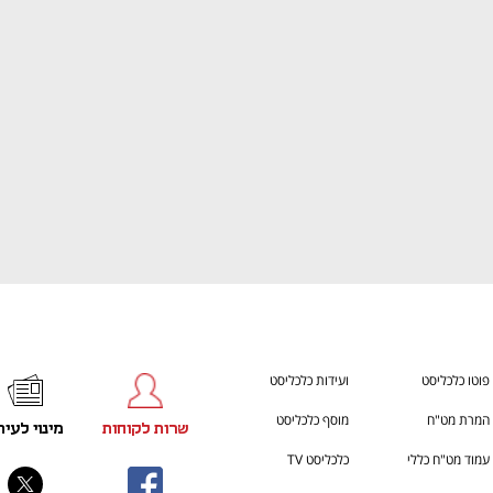
h – the gateway to Tech
You're NXT
פוטו כלכליסט
ועידות כלכליסט
המרת מט"ח
מוסף כלכליסט
שרות לקוחות
מינוי לעית
עמוד מט"ח כללי
כלכליסט TV