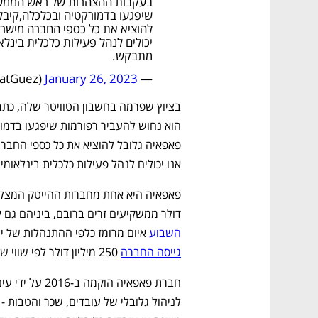
בעקבות ההצהרות של ראש הממשלה
שיפגעו בדמורקטיה ובכלכלה,קיב
להוציא את כל כספי החברה מישרא
יכולים לנהל פעילות כלכלית בינלא
מתבקש.
January 26, 2023
— Eynat Guez (@EynatGuez)
אנו יכולים לנהל פעילות כלכלית בינלאומ
דולר ממשקיעים זרים ברובם, ביניהם גם ק
השבוע
 איום מרומז כלפי ההתנהלות של יש
גייסה החברה
 250 מיליון דולר לפי שווי של 3.7 מיליארד דולר.