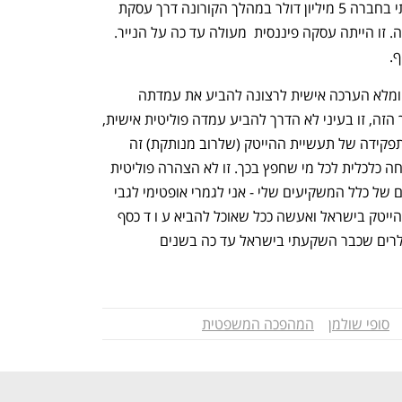
גלובל היא השקעה טקטית שלנו. השקעתי בחברה 5 מיליון דולר במהלך הקורונה דרך עסקת 
סקונדרי בה קניתי משקיעים קיימים החוצה. זו הייתה עסקה פיננסית  מעולה עד כה על הנייר.  
. 
"אני אישית מלא הערכה מקצועית לעינת ומלא הערכה אישית לרצונה להביע את עמדתה 
הפוליטית. אבל אני ממש לא תומך במהלך הזה, זו בעיני לא הדרך להביע עמדה פוליטית אישית, 
זה בעיני רק מוביל להמשך הפילוג בעם. תפקידה של תעשיית ההייטק (שלרוב מנותקת) זה 
לגשר בין כולם ולתת הזדמנות אדירה לרווחה כלכלית לכל מי שחפץ בכך. זו לא הצהרה פוליטית 
זו הצהרה עסקית שמייצגת את האינטרסים של כלל המשקיעים שלי - אני לגמרי אופטימי לגבי 
ישראל, עוד יותר אופטימי לגבי תעשיית ההייטק בישראל ואעשה ככל שאוכל להביא ע ו ד כסף 
לישראל מארה"ב. מעבר ל610 מיליון הדולרים שכבר השקעתי בישראל עד כה בשנים 
נפתח בכרטיסייה חדשה
נפתח בכרטיסייה חדשה
סופי שולמן
המהפכה המשפטית