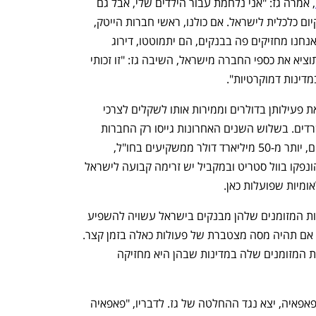
, אמרה גז: "אני נלחמת עבור הילדים שלי, אבל גם 
עבור מגזר ההייטק שבלעדיו אין הצדקת קיום כלכלית לישראל. אם כולנו, ראשי חברות הייטק, 
נוציא ביום אחד אפילו רק 20% מהכסף שאנחנו מחזיקים פה בבנקים, הם יתמוטטו, דירוג 
האשראי שלהם יירד". כאשר נשאלה אם תוציא את כספי החברה מישראל, השיבה גז: "זו זכותי 
דינות דמוקרטיות".
חברות הייטק מגייסות את הכסף שמממן את פעילותן בדולרים וממירות אותו לשקלים לצרכי 
תשלומי שכר בישראל ותשלום עבור המשרדים. בשלוש השנים האחרונות גייסו רק החברות 
הפרטיות, כלומר הסטארט-אפים הישראלים, יותר מ-50 מיליארד דולר ממשקיעים בחו"ל, 
עשרות מיליארדי דולרים זרמו לחברות שהונפקו בוול סטריט ובמקביל יש זרימה קבועה לישראל 
ומיות שפועלות כאן. 
החלטה של חברות הייטק להוציא את יתרות המזומנים שלהן מבנקים בישראל עשויה להשפיע 
גם על השקל וגם על הבנקים הישראלים, אם תהיה מסה מצטברת של פעולות כאלה בזמן קצר. 
חברה כמו פאפאיה אמנם מפזרת את יתרות המזומנים שלה במדינות שבהן היא מחזיקה 
בתוך כך, דובי פרנסיס, אחד המשקיעים בפאפאיה, יצא נגד ההחלטה של גז. לדבריו, "פאפאיה 