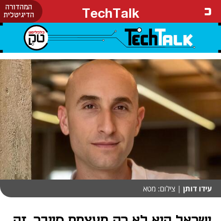
המהדורה
TechTalk
הדיגיטלית
עידו דותן
| צילום: מטא
ישראל היא לא רק מעצמת סייבר. זה