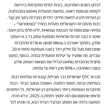
לבלוט בשנים האחרונות. בזכות יכולות מתקדמות ברכישת 
לקוחות מבוססת דאטה, גמישות תפעולית ושימוש בטכנולוגיה, 
הן הצליחו להגיע למאות מיליוני דולרים במכירות בתוך זמן קצר. 
רבות מהחברות הישראליות פועלות במודל "בוטסטראפ" – 
צמיחה שמבוססת על הכנסות עצמאיות, ללא תלות בהון חיצוני. 
שיטה זו בונה חברות שרווחיות מוטמעת עמוק בד.נ.א העסקי 
שלהן. במחקר שערכנו ב-Meta מצאנו ש-61% מהחברות 
שמכניסות מעל 50 מיליון דולר בשנה מעסיקות פחות מ-20 
עובדים, מה שמעיד על יעילות תפעולית גבוהה. בנוסף, כמעט 
מחצית מהחברות (44%) הגדילו את הוצאות השיווק שלהן 
בשנה האחרונה, ו-90% מהן דיווחו על צמיחה.
חברות DTC ישראליות כבר מובילות קטגוריות עולמיות רבות. 
בעולמות הביוטי, תוספי התזונה, האופנה ועיצוב הבית - רבות 
מהחברות הצומחות ביותר באינטרנט הן ישראליות. כל הסימנים 
מראים שהמומנטום הזה ימשיך ויתחזק ב-2025. זו לא תהיה 
הפתעה גדולה אם המותג הגלובלי הגדול הבא, זה שיגיע לכל 