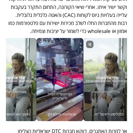
וקשר ישיר איתו. אחרי שיאי הקורונה, התחום התקרר בעקבות 
עלייה בעלויות גיוס לקוחות (CAC) והאטה כלכלית גלובלית. 
רבות מהחברות החלו לשלב מכירות ישירות עם פלטפורמות כמו 
אמזון או wholesale כדי לשמור על יציבות וצמיחה.
כלכליסט דיגיטל "חינוך הוא המשימה של החיים שלי"_v
טכנולוגיה זה לא רק בהייטק: גם תעשיית המזון הישראלית מאמצת כלי AI, אוטומציה וניתוח דאטה בזמן אמת
חינוך הוא המש
אך למרות האתגרים, דווקא חברות DTC ישראליות הצליחו 