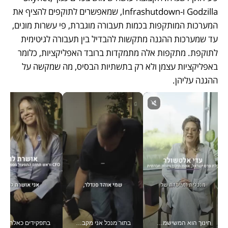
Godzilla ו-Infrashutdown, שמאפשרים לתוקפים להציף את 
המערכות המותקפות בכמות תעבורה מוגברת, פי עשרות מונים, 
עד שמערכות ההגנה מתקשות להבדיל בין תעבורה לגיטימית 
לתוקפת. מתקפות אלה מתמקדות ברובד האפליקציות, כלומר 
באפליקציות עצמן ולא רק בתשתיות הבסיס, מה שמקשה על 
ההגנה עליהן. 
חינוך הוא המשישמה של החיים שלי - V
בתור מנכל אני מקבל מאות החלטות ביום, וה- Galaxy Z Fold8 Ultra עוזר לי לחתוך אותן מהר יותר_v
בתפקידים כאלה אי אפשר לח