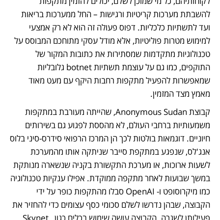
לקוחותיהם, כל מי שמוכן לשלם, יכולים להזמין מתקפות 
להשבתת מערכות קריטיות ורגישות – החל ממערכות בריאות 
ועד לתשתיות כלכליות. דפוס פעולה זה הוא לא רק אמצעי 
למימוש מטרות פוליטיות, אלא מודל עסקי מתוחכם המבוסס על 
טכנולוגיות מתקדמות שמסתירות את כתובות המקור של 
התוקפים, כמו גם על עוצמת תשתיות botnet גלובליות 
שמאפשרות להפעיל מתקפות רחבות היקף עם מעט מאוד 
מאמץ מצד המזמין.
קבוצת Anonymous Sudan, שהייתה מעורבת במתקפות 
משמעותיות ברחבי העולם, לא מהססת לפגוע גם בשירותים 
חיוניים. דוגמאות בולטות לכך הן המרכז הרפואי סידרס-סיני בלוס 
אנג'לס, שנפגע במתקפת סייבר שניתקה אותו מהמערכת 
לשעות ארוכות, או מערכת התקשורת בקניה שנשארה מנותקת 
במשך שבועות לאחר מתקפה ממוקדת. אפילו ענקיות טכנולוגיה 
כמו מיקרוסופט ו- OpenAI סבלו מהתקפות כופר על ידי 
הקבוצה, שבהן נדרשו לשלם סכומי כסף עצומים כדי להחזיר את 
פעילותן לשגרה. הקבוצה עושה שימוש בכלים כגון Skynet, 