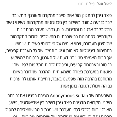
ליטל סגל 
(
צילום: יחצ
)
כיצד ניתן להתגונן מול איום סייבר מתקדם ומאורגן? התשובה 
לכך כנראה טמונה בשילוב בין טכנולוגיות מתקדמות לשינוי גישה 
כולל בקרב ארגונים ומדינות. כיום, נדרש מעבר מפתרונות 
נקודתיים לפתרונות רב-שכבתיים המשלבים יכולות מתקדמות 
של סינון תעבורה, זיהוי איומים על פי דפוסי פעילות, שימוש 
בחתימות דיגיטליות לאימות וניטור תמידי של כל מערכת קריטית, 
אך הכוח האמיתי טמון במודעות של הארגון, בנכונות להשקיע 
בניטור ובאבטחה קבועים, וביכולת לזהות מתקפות לפני שהן 
פוגעות במערכת בצורה משמעותית. ההבנה שמדובר באיום 
מתוחכם בהרבה מזה שפגשנו בעבר, מחייבת אותנו להיערכות 
גבוהה ויכולת תגובה בזמן אמת.
השפעתה של Anonymous Sudan מציבה בפנינו אתגר רחב 
היקף. הקבוצה מדגימה כיצד ניתן לשלב בין אידיאולוגיה, פשע 
מאורגן ורווח כלכלי לכדי מערכת משומנת היטב שמצליחה להפיל 
חברות ענק, לשבש את פעילותם של שירותים ציבוריים, ואף 