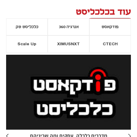
עוד בכלכליסט
פודקאסט
אנרגיה 360
כלכליסט טק
Scale Up
XIMUSNXT
CTECH
יסייה חדשה
נפתח בכרטיסייה חדשה
מדברים כלכלה, עסקים ומה שביניהם