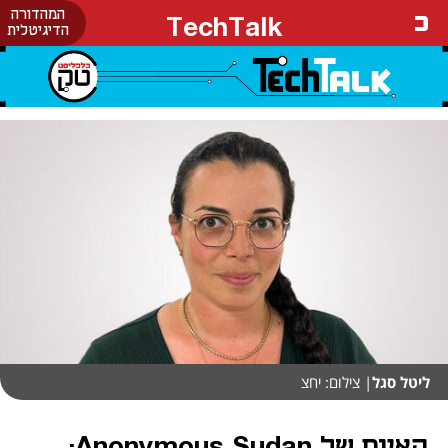
המהדורה
TechTalk
הדיגיטלית
ליטל סגל
| צילום: יחצ
האיום של Anonymous Sudan: