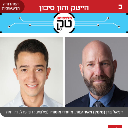
המהדורה
הייטק והון סיכון
הדיגיטלית
דניאל ברן (מימין) ויאיר עטר, מייסדי אוטוריו
(צילומים: רוני פרל, גיל חיון)