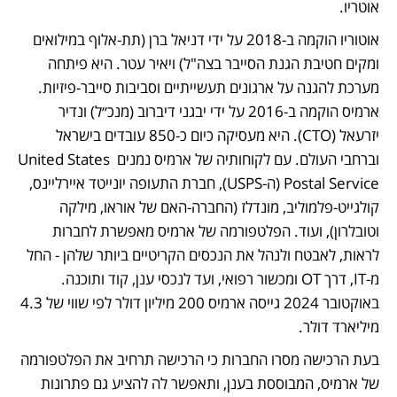
אוטריו. 
אוטוריו הוקמה ב-2018 על ידי דניאל ברן (תת-אלוף במילואים 
ומקים חטיבת הגנת הסייבר בצה"ל) ויאיר עטר. היא פיתחה 
מערכת להגנה על ארגונים תעשייתיים וסביבות סייבר-פיזיות. 
ארמיס הוקמה ב-2016 על ידי יבגני דיברוב (מנכ״ל) ונדיר 
יזרעאל (CTO). היא מעסיקה כיום כ-850 עובדים בישראל 
וברחבי העולם. עם לקוחותיה של ארמיס נמנים United States 
Postal Service (ה-USPS), חברת התעופה יונייטד איירליינס, 
קולגייט-פלמוליב, מונדלז (החברה-האם של אוראו, מילקה 
וטובלרון), ועוד. הפלטפורמה של ארמיס מאפשרת לחברות 
לראות, לאבטח ולנהל את הנכסים הקריטיים ביותר שלהן - החל 
מ-IT, דרך OT ומכשור רפואי, ועד לנכסי ענן, קוד ותוכנה. 
באוקטובר 2024 גייסה ארמיס 200 מיליון דולר לפי שווי של 4.3 
מיליארד דולר. 
בעת הרכישה מסרו החברות כי הרכישה תרחיב את הפלטפורמה 
של ארמיס, המבוססת בענן, ותאפשר לה להציע גם פתרונות 