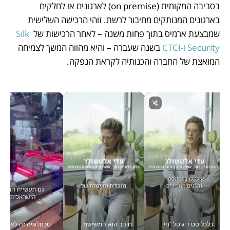
בסביבה המקומית (on premise) לארגונים או לחלקים 
בארגונים המנותקים מחיבור לרשת. זוהי הרכישה השלישית 
שמבצעת ארמיס בתוך פחות משנה – לאחר הרכישות של 
Silk 
Security
ו-CTCI
 בשנה שעברה – והיא מהווה המשך לצמיחה 
המואצת של החברה והכנותיה לקראת הנפקה.
כלכליסט דיגיטל "חינוך הוא המשימה של החיים שלי"_v
חינוך הוא המשישמה של החיים שלי - V
טכנולוגיה זה לא רק בהייטק: גם תעשיי