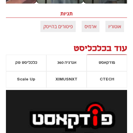
תגיות
אוטוריו
ארמיס
פיטורים בהייטק
עוד בכלכליסט
פודקאסט
אנרגיה 360
כלכליסט טק
Scale Up
XIMUSNXT
CTECH
יסייה חדשה
נפתח בכרטיסייה חדשה