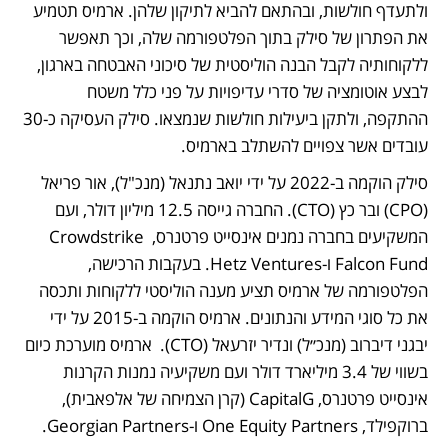
ולתעדף חולשות, ובהתאם להביא לתיקון שלהן. ארמיס תטמיע 
את הפתרון של סילק בתוך הפלטפורמה שלה, וכך תאפשר 
ללקוחותיה לקבל הבנה הוליסטית של סיכוני האבטחה בארגון, 
לבצע אוטומציה של סדרי עדיפויות על פני כלל משטח 
ההתקפה, ולתקן ביעילות חולשות שנמצאו. סילק העסיקה כ-30 
עובדים אשר צפויים להשתלב בארמיס. 
סילק הוקמה ב-2022 על ידי יואב נתנאל (מנכ"ל), אור פריאל 
(CPO) ובר כץ (CTO). החברה גייסה 12.5 מיליון דולר, ועם 
המשקיעים בחברה נמנים אינסייט פרטנרס, Crowdstrike 
Falcon Fund ו-Hetz Ventures. בעקבות הרכישה, 
הפלטפורמה של ארמיס תציע מענה הוליסטי ללקוחות ותכסה 
את כל סוגי המידע והנתונים. ארמיס הוקמה ב-2015 על ידי 
יבגני דיברוב (מנכ״ל) ונדיר יזרעאל (CTO).  ארמיס מוערכת כיום 
בשווי של 3.4 מיליארד דולר ועם משקיעיה נמנות הקרנות 
אינסייט פרטנרס, CapitalG (קרן הצמיחה של אלפאבית), 
ברוקפילד, One Equity Partners ו-Georgian Partners. 