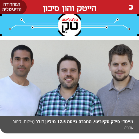
המהדורה
הייטק והון סיכון
הדיגיטלית
מייסדי סילק סקיוריטי. החברה גייסה 12.5 מיליון דולר
(צילום: לימור
אדרי)