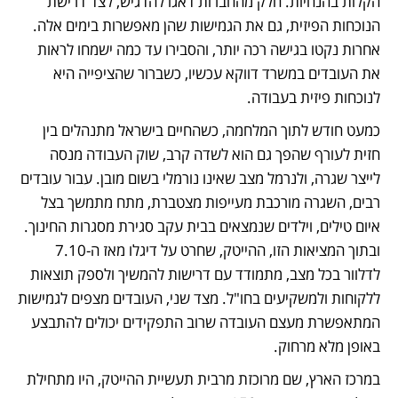
הקלות בהנחיות. חלק מהחברות דאגו להדגיש, לצד דרישת 
הנוכחות הפיזית, גם את הגמישות שהן מאפשרות בימים אלה. 
אחרות נקטו בגישה רכה יותר, והסבירו עד כמה ישמחו לראות 
את העובדים במשרד דווקא עכשיו, כשברור שהציפייה היא 
לנוכחות פיזית בעבודה.  
כמעט חודש לתוך המלחמה, כשהחיים בישראל מתנהלים בין 
חזית לעורף שהפך גם הוא לשדה קרב, שוק העבודה מנסה 
לייצר שגרה, ולנרמל מצב שאינו נורמלי בשום מובן. עבור עובדים 
רבים, השגרה מורכבת מעייפות מצטברת, מתח מתמשך בצל 
איום טילים, וילדים שנמצאים בבית עקב סגירת מסגרות החינוך. 
ובתוך המציאות הזו, ההייטק, שחרט על דיגלו מאז ה-7.10 
לדלוור בכל מצב, מתמודד עם דרישות להמשיך ולספק תוצאות 
ללקוחות ולמשקיעים בחו"ל. מצד שני, העובדים מצפים לגמישות 
המתאפשרת מעצם העובדה שרוב התפקידים יכולים להתבצע 
באופן מלא מרחוק. 
במרכז הארץ, שם מרוכזת מרבית תעשיית ההייטק, היו מתחילת 