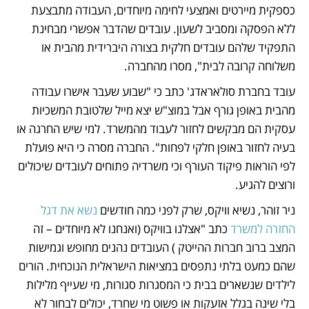
כספקית מיירטים ואמצעי לחימה מיוחדים, העבודה מתבצעת 
ללא הפסקה ומסביב לשעון. עובדים שהדבר אפשרי מבחינת 
התפקיד שלהם עובדים חלקית בצורה היברידית מהבית או 
משלוחה קרובה לבית", מסרו מהחברה. 
עובד בחברת סולאראדג' כתב כי "שבוע שעבר אישרו עבודה 
מהבית באופן גורף אבל במוצ"ש יצא מייל שלטובת המשכיות 
עסקית הם מבקשים לחזור לעבוד מהמשרד. למי שיש החרגה או 
בעיה לחזור באופן חלקי לפחות". החברה מסרה כי היא פועלת 
לפי הוראות פיקוד העורף וכי משרדיה פתוחים לעובדים שיכולים 
ורוצים להגיע. 
ניר זוהר, נשיא וויקס, שרק לפני כמה חודשים 
נשא את דגל 
החזרה למשרד
 כתב "אצלנו בוויקס (ואנחנו לא מיוחדים – זה 
המצב ברוב חברות ההייטק ) העובדים נהנים מחופש וגמישות 
שהם כמעט בלתי נתפסים במציאות הישראלית הנוכחית. הורים 
לילדים שנשארים בבית כי המסגרות סגורות, מי שעייף מלילות 
בלי שינה בגלל אזעקות או פשוט מי שחרד, יכולים לבחור לא 