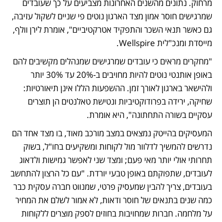
מרחוק. נתונים מהשנים האחרונות מצביעים על כך שעובדים 
שמרגישים חוסר אמון מצד הארגון נוטים פי שניים לשקול עזיבה, 
גם כאשר תנאי השכר והתפקיד אטרקטיביים", אומרת לירן וולף, 
מייסדת ומנכ"לית Wellspire.
"מחקרים מראים כי עובדים שמרגישים שמנהלים מקשיבים להם 
באופן אותנטי נוטים להיות מחויבים ב-20% עד 30% יותר 
ולהישאר בארגון לאורך זמן. ההשפעות הללו אינן תיאורטיות: 
שחיקה, ירידה בפרודוקטיביות ונטישת טאלנטים הן תוצרים 
עסקיים בשורה התחתונה", היא אומרת.
המעסיקים בהייטק נמצאים במצב מורכב מאוד, בו מצד אחד הם 
נדרשים להמשיך לדלוור מול לקוחות ומשקיעים בחו"ל, בשוק 
תחרותי אולי יותר מאי פעם; ומצד שני לאפשר גמישות ולדאוג 
לעובדים, שתפוקתם באופן טבעי יורדת. "עם כל הרצון להתחשב 
בעובדים, צריך להבין שמעסיק פרטי, שמנווט חברה עסקית כבר 
כמה שנים בתנאים של חוסר ודאות, לא אמור לשלם את המחיר 
על מלחמה. חברות שמחויבות בחוזים לספק מוצרים ללקוחות 