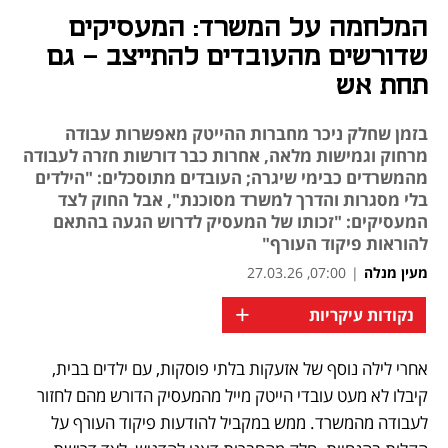
המלחמה על המשרד: המעסיקים
שדורשים מהעובדים להתייצב – גם
תחת אש
בזמן שחלק ניכר מחברות ההייטק מאפשרות עבודה
מרחוק וגמישות מלאה, אחרות כבר דורשות חזרה לעבודה
מהמשרדים כבימי שיגרה; העובדים מתוסכלים: "הילדים
בלי מסגרות והדרך למשרד מסוכנת", אבל החוק לצד
המעסיקים: "זכותו של המעסיק לדרוש הגעה בהתאם
להוראות פיקוד העורף"
מעין מנלה
|
07:00, 27.03.26
+
נקודות עיקריות
אחרי לילה נוסף של אזעקות בלתי פוסקות, עם ילדים בבית, 
נפתח בכרטיסייה חדשה
נפתח בכרטיסייה חדשה
נפתח בכרטיסייה חדשה
נפתח בכרטיסייה חדשה
קיבלו לא מעט עובדי הייטק מייל מהמעסיק הדורש מהם לחזור 
לעבודה מהמשרד. ממש במקביל להודעות פיקוד העורף על 