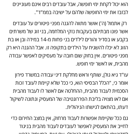
הוא יכול לקחת ימי חופשה, אבל עובדים רבים אינם מעוניינים 
לבזבז את ימי החופשה שלהם על ישיבה בממ"ד".
 רק אתמול (ה') אושר מתווה להגנה מפני פיטורים על עובדים 
אשר פונו מבתיהם בעקבות נזקי המלחמה, בני זוג של משרתים 
בקבע או בסדיר והורים לילדים בני פחות מ-14 במידה ובן או בת 
הזוג לא יכלו להשגיח על הילדים בתקופה זו. אבל ההגנה היא רק 
מפני פיטורים. אין בחוק שום חובה על מעסיקים לאפשר עבודה 
מהבית, או לאשר ימי חופש.  
עו"ד גיא גולן, שותף וראש מחלקת דיני עבודה במשרד פירון 
אומר כי, "הכלל הבסיסי הוא, כי ככל שלא קיימת לעובד זכות 
הסכמית לעבוד מהבית, ההחלטה אם לאשר לו לעבוד מהבית 
אם לאו מצויה בליבת הפררוגטיבה של המעסיק ונתונה לשיקול 
דעתו, בהתאם לגישתו הניהולית.
גם ככל שקיימת אפשרות לעבוד מרחוק, אין במצב החירום כדי 
לחייב את המעסיק לאפשר לעובדים לעבוד מהבית בניגוד 