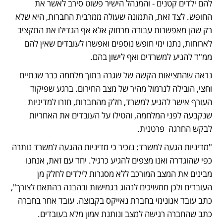
להם ילדים קטנים - והמנהל הישיר פשוט סירב לאשר את 
החופש. לצד זאת, התמונה שעולה ממרבית החברות, היא שלא 
רק שהן מאפשרות עבודה מרחוק אלא אף הגדילו את התקציב 
לארוחות, נתנו ימי חופש נוספים ואפשרו לעובדים שאין להם 
ממ"ד להגיע למשרדים ואף לישון בהם. 
נראה שהמציאות הקשה של שגרה בתוך מלחמה כבר שנתיים 
וחצי, הובילה לנרמול מהיר של מצב החירום. ברגע שפיקוד 
העורף אישר להגיע למשרד, חלק מהחברות, חזרו למדיניות 
שנקבעה לפני המלחמה, והטילו על העובדים את האחריות 
לבקש החרגה  פרטנית.  
"מדיניות הגעה למשרד: נזכיר כי מדיניות ההגעה למשרד נותרה 
כפי שהוגדרה ואנו מצפים להגיע כרגיל. יחד עם זאת, אנחנו 
מבינים את המצב המורכב ללא מסגרות לילדים לחלק מן 
העובדים ולכן ממשיכים לנהוג בגמישות ובהבנה בהתאם לצורך", 
כתב עובד אנונימי בחברת נאייקס בקבוצה. עובד אחר בחברה 
כתב שהחברה רגישה למצב ונותנת אמון מלא בעובדים. 