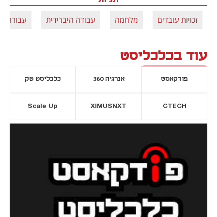
זכויות עובדים
מלחמה
עבודה היברידית
עבודה מ
עוד בכלכליסט
פודקאסט
אנרגיה 360
כלכליסט טק
Scale Up
XIMUSNXT
CTECH
יסייה חדשה
נפתח בכרטיסייה חדשה