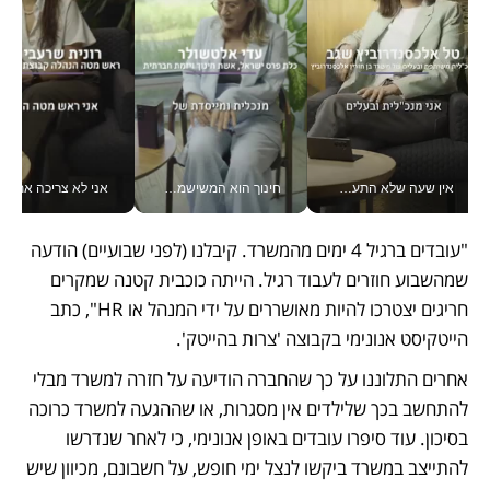
אין שעה שלא התעסקתי במשבר - טל אלכסנדרוביץ’ שגב מנהלת משברים תקשורתיים מכל מקום עם ה- Galaxy Z Fold8 Ultra שלה_v
חינוך הוא המשישמה של החיים שלי - V
אני לא צריכה את המשרד:
"עובדים ברגיל 4 ימים מהמשרד. קיבלנו (לפני שבועיים) הודעה 
שמהשבוע חוזרים לעבוד רגיל. הייתה כוכבית קטנה שמקרים 
חריגים יצטרכו להיות מאושררים על ידי המנהל או HR", כתב 
הייטקיסט אנונימי בקבוצה 'צרות בהייטק'. 
אחרים התלוננו על כך שהחברה הודיעה על חזרה למשרד מבלי 
להתחשב בכך שלילדים אין מסגרות, או שההגעה למשרד כרוכה 
בסיכון. עוד סיפרו עובדים באופן אנונימי, כי לאחר שנדרשו 
להתייצב במשרד ביקשו לנצל ימי חופש, על חשבונם, מכיוון שיש 