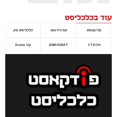
עוד בכלכליסט
פודקאסט
אנרגיה 360
כלכליסט טק
Scale Up
XIMUSNXT
CTECH
יסייה חדשה
נפתח בכרטיסייה חדשה