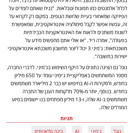
בנוסף, התשובות במצב ה-AI לא יהיו טקסטואליות בלבד, ויוכלו 
לכלול אלמנטים כמו תמונות וטבלאות. "נניח שאתם לומדים על 
הפיזיקה שמאחורי בעיית שלושת הגופים. במקום רק לקרוא על 
זה, עכשיו אפשר לקבל סימולציה אינטראקטיבית, שמאפשרת 
לשנות משתנים ולראות את האינטראקציות הכבידתיות 
בפעולה", אמרה ריד. "או אולי אתם מחפשים מידע על 
משכנתאות: ג'מיני 3 יכול ליצור מחשבון משכנתא אינטראקטיבי 
ישירות בתשובה".
גוגל גם הציגה נתונים על היקף השימוש בג'מיני. לדברי החברה, 
מספר המשתמשים באפליקציית ג'ימיני עומד על 650 מיליון 
בחודש, ולסקירות ה-AI בחיפוש יש כבר 2 מיליארד משתמשים 
בחודש. בנוסף, יותר מ-70% מלקוחות הענן של החברה 
משתמשים ב-AI שלה, ו-13 מיליון מפתחים בנו יישומים בסיוע 
המודלים שלה.
תגיות
גוגל
ג'מיני
AI
בינה מלאכותית