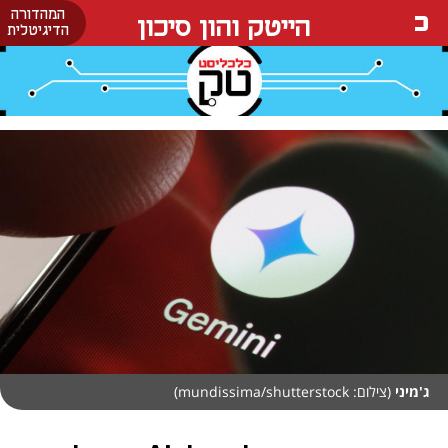
המהדורה
הייטק והון סיכון
הדיגיטלית
ג'מיני
(צילום: mundissima/shutterstock)