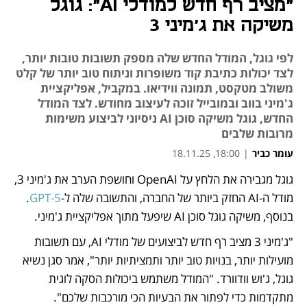
"מציב רף חדש למודלי AI": גוגל
משיקה את ג'מיני 3
לפי גוגל, המודל החדש שלה מספק תשובות טובות יותר,
לצד יכולות כתיבת קוד משופרות וניתוח טוב יותר של קלט
משולב מטקסט, תמונה ווידיאו. במקביל, אפליקציית
ג'מיני בווב ובמובייל זוכה לעיצוב מחודש. לצד המודל
החדש, גוגל משיקה סוכן AI ניסיוני לביצוע משימות
מרובות שלבים
עומר כביר
|
18:00, 18.11.25
גוגל מגבירה את הלחץ על OpenAI וחושפת הערב את ג'מיני 3, 
נפתח בכרטיסייה חדשה
מודל ה-AI החזק ביותר של החברה, והתשובה שלה ל-
GPT-5
. 
בנוסף, משיקה גוגל סוכן AI שיפעל מתוך אפליקציית ג'מיני. 
"ג'מיני 3 מציב רף חדש לביצועים של מודלי AI, עם תשובות 
מועילות יותר, בנויות טוב יותר ותמציתיות יותר", אמר סגן נשיא 
גוגל, ג'וש וודוורד. "המודל משתמש ביכולות הסקה לוגית 
מתקדמות כדי לפתור את הבעיות הכי מורכבות שלכם".