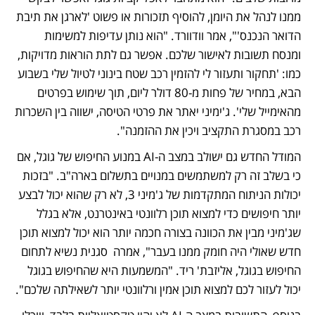
ממנו לנהל את היומן, להוסיף תזכורות או פשוט 'לארגן את תיבת 
הדואר הנכנס'", אמר וודוורד. "הוא נותן עדיפות למשימות 
ומנסח תשובות לאישור שלכם. אפשר גם לתת הוראות מדויקות, 
כמו: 'תחקור ותעזור לי להזמין רכב שטח בינוני לטיול שלי בשבוע 
הבא, במחיר של פחות מ-80 דולר ליום, תוך שימוש בפרטים 
מהאימייל שלי'. ‫ג'ימיני יאתר את פרטי הטיסה, ישווה בין השכרות 
רכב במסגרת התקציב ויכין את ההזמנה". 
המודל החדש גם ישולב במצב ה-AI במנוע החיפוש של גוגל, אם 
כי בשלב זה רק למשתמשים במנויים בתשלום בארה"ב. "בזכות 
יכולות הניתוח המתקדמות של ג'מיני 3, לא רק שהוא יכול לבצע 
יותר חיפושים כדי למצוא תוכן רלוונטי באינטרנט, אלא בגלל 
שג'מיני מבין את הכוונה בצורה חכמה יותר הוא יכול למצוא תוכן 
חדש שאולי היה חומק ממנו בעבר", אמרה  סגנית נשיא לתחום 
החיפוש בגוגל, אליזבת' ריד. "המשמעות היא שהחיפוש בגוגל 
יכול לעזור לכם למצוא תוכן אמין ורלוונטי יותר לשאילתה שלכם".