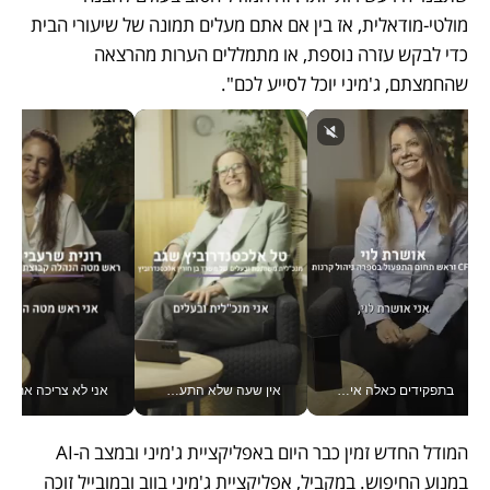
מולטי-מודאלית, אז בין אם אתם מעלים תמונה של שיעורי הבית 
כדי לבקש עזרה נוספת, או מתמללים הערות מהרצאה 
שהחמצתם, ג'מיני יוכל לסייע לכם".
בתפקידים כאלה אי אפשר לחכות: אושרת לוי מניעה השקעות ענק מהטלפון_v
אין שעה שלא התעסקתי במשבר - טל אלכסנדרוביץ’ שגב מנהלת משברים תקשורתיים מכל מקום עם ה- Galaxy Z Fold8 Ultra שלה_v
אני לא צריכה את המשרד:
המודל החדש זמין כבר היום באפליקציית ג'מיני ובמצב ה-AI 
במנוע החיפוש. במקביל, אפליקציית ג'מיני בווב ובמובייל זוכה 