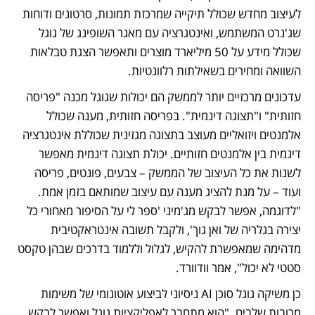
לעיצוב מחדש שכולל תיקייה שמרכזת תמונות, סרטונים ודוחות 
שג'נרט המשתמש, ואינטגרציה עם מאגר השופינג של גוגל 
שכולל מידע על 50 מיליארד מוצרים ותאפשר הצגת טבלאות 
השוואה ומחירים בשאילתות רלוונטיות.
עדכונים מרכזיים יותר לממשק הם יכולות שגוגל מכנה "פריסה 
חזותית" ו"תצוגה דינמית". בפריסה חזותית, מענה שכולל 
אלמנטים ויזואליים מעוצב בתצוגה מגזינית שכוללת אינטגרציה 
דינמית בין אלמנטים חזותיים. יכולת תצוגה דינמית מאפשר 
לשנות את כל העיצוב של הממשק – צבעים, פונטים, פריסה 
ועוד – על מנת להציג מענה עם עיצוב שמותאם בזמן אמת. 
"לדוגמה, אפשר לבקש מג'מיני 'ספר לי על הסיפור מאחורי כל 
יצירה בגלריה של ואן גוך', ולקבל תשובה אינטראקטיבית 
מדהימה שמאפשרת להקיש, לגלול וללמוד בדרכים שבהן טקסט 
סטטי לא יכול", אמר וודוורד.
כן משיקה גוגל סוכן AI ניסיוני לביצוע אוטונומי של משימות 
מרובות שלבים. "הוא מתחבר לאפליקציות גוגל ואפשר לבקש 