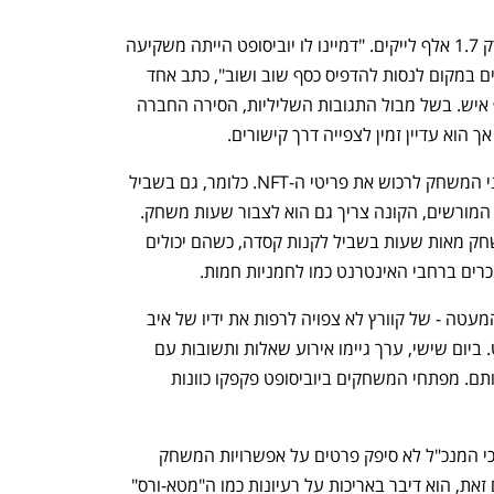
הסרטון קיבל יותר מ-40 אלף דיסלייקים ורק 1.7 אלף לייקים. "דמיינו לו יוביסופט הייתה משקיעה 
מחשבה בפיתוח משחקים שאנשים אוהבים במקום לנסות להדפיס כסף שוב ושוב", כתב אחד 
הגולשים בתגובות - איתו הסכימו 2.6 אלף איש. בשל מבול התגובות השליליות, הסירה החברה 
ך הוא עדיין זמין לצפייה דרך קישורים.
לבסוף, יוביסופט מאפשרת אך ורק לשחקני המשחק לרכוש את פריטי ה-NFT. כלומר, גם בשביל 
לרכוש את הקסדה באחד מאתרי המכירות המורשים, הקונה צריך גם הוא לצבור שעות משחק. 
ספק שישנם אספני NFT שיהיו מוכנים לשחק מאות שעות בשביל לקנות קסדה, כשהם יכולים 
אבל כנראה שההשקה הפושרת - בלשון המעטה - של קוורץ לא צפויה לרפות את ידיו של איב 
גיימו (Yves Guillemot), מנכ"ל יוביסופט. ביום שישי, ערך גיימו אירוע שאלות ותשובות עם 
עובדי אולפן החברה בפריז, כדי להרגיע אותם. מפתחי המשחקים ביוביסופט פקפקו כוונות 
 (Kotaku) כי המנכ"ל לא סיפק פרטים על אפשרויות המשחק 
החדשות ש-NFT ובלוקצ'יין יפתחו. במקום זאת, הוא דיבר באריכות על רעיונות כמו ה"מטא-ורס" 