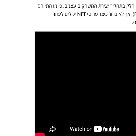
(Metaverse), שיאפשר לשחקנים לקחת חלק בתהליך יצירת המשחקים עצמם. גיימו התייחס 
לפלטפורמת המשחקים רובלוקס (Roblox), אך לא ברור כיצד פריטי NFT יכולים לעזור 
.