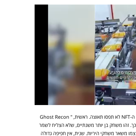
ישנן מספר סיבות שעשויות להסביר מדוע ה-NFT לא תפסו תאוצה. ראשית, "Ghost Recon 
Breakpoint" הוא לא משחק פופולרי כל כך. זהו משחק בן יותר משנתיים, שלא הצליח לשמר 
לעצמו עדת מעריצים נאמנה ולבדל את עצמו משאר משחקי היריות. שנית, אין חפיפה גדולה 