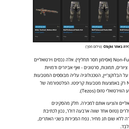
(
צילום מסך
)
NFT הם ראשי תיבות של Non-Fungible Token (אסימון חסר תחליף). אלה נכסים וירטואליים 
המציגים בעלות על יצירות דיגיטליות, כמו ציורים, תמונות, סרטונים - ואף אביזרים ודמויות 
במשחקי מחשב. אסימוני NFT מאוחסנים על הבלוקצ'יין, הטכנולוגיה עליה מבוססים המטבעות 
הקריפטוגרפיים. לפיכך, ניתן לסחור ב-NFT רק באמצעות מטבעות קריפטו. הפלטפורמה של 
טואלי טזוס (Tezos).
אלפי שחקנים קיבלו את הפריטים הווירטואליים והציעו אותם למכירה. חלק מהסקינים 
והאביזרים מוצעים במחיר עשרות אלפי דולרים (טזוס אחד שווה ארבעה דולר, נכון לכתיבת 
שורות אלה), אולם מרביתם מוצעים למכירה ללא שום תג מחיר. נפח המכירות בשני האתרים, 