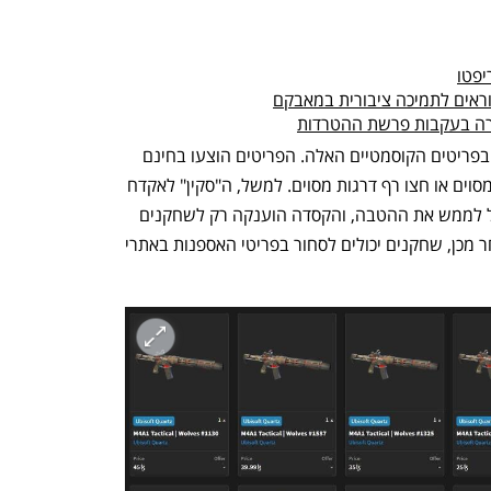
יפטו
קוראים לתמיכה ציבורית במאבקם
ברה בעקבות פרשת ההטרדות
אלא שנראה שאף אחד לא מעוניין לסחור בפריטים הקוסמטיים האלה. הפריטים הוצעו בחינם 
לשחקנים ששיחקו במשחק מספר שעות מסוים או חצו רף דרגות מסוים. למשל, ה"סקין" לאקדח 
דרש משחקנים להגיע לרמה חמש בשביל לממש את ההטבה, והקסדה הוענקה רק לשחקנים 
שצברו למעלה מ-600 שעות משחק. לאחר מכן, שחקנים יכולים לסחור בפריטי האספנות באתרי 