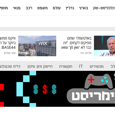
כלכליסט-טק
בארץ
נדל"ן
עולם
משפט
רכב
פנאי
מוסף
באלטשולר שחם
וויקס ממש
מפיקים לקחים: "זה
ביוקר על ר
כבר לא 'וואן מן' שואו
44
של גילעד"
אלמוג עזר
סופי שולמן
מיליון דולר
לל
מכשירים
IT
תקשורת
הייטק והון סיכון
דו"ח טכנולוגי