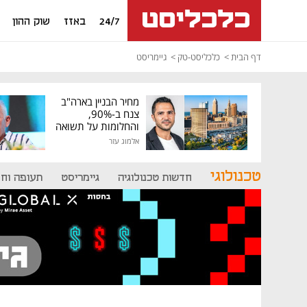
24/7
באזז
שוק ההון
דף הבית
כלכליסט-טק
גיימריסט
מחיר הבניין בארה"ב
צנח ב-90%,
והחלומות על תשואה
גבוהה התנפצו
אלמוג עזר
טכנולוגי
חדשות טכנולוגיה
גיימריסט
תעופה וח