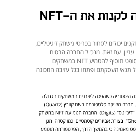
אף אחד לא רוצה לקנות את ה-NFT
ם יכולים לסחור בפריטי משחק דיגיטליים,
עניין. עם זאת, מנכ"ל החברה הבטיח
לעובדים כי זו רק ההתחלה וכי יוביסופט תוסיף להטמיע NFT במשחקים
על תנאי העסקתם ופתחו בגל עזיבה המכונה
לפני כשבועיים, יוביסופט (Ubisoft) עשתה היסטוריה כשהפכה ליצרנית המשחקים הגדולה 
ביותר - בינתיים - שנכנסה לתחום ה-NFT. חברה השיקה פלטפורמה בשם קוורץ (Quartz) 
למסחר בפריטי NFT, אותם מכנה החברה "דיג'יטס" (Digits). החברה הטמיעה NFT במשחק 
היריות החינמי "Ghost Recon Breakpoint", בצורת אביזרים קוסמטיים, כמו קסדה, מגן 
רגליים ושכבת צבע ("סקין") לרובה. יוביסופט מאמינה כי בהמשך הדרך, הפלטפורמה תוטמע 