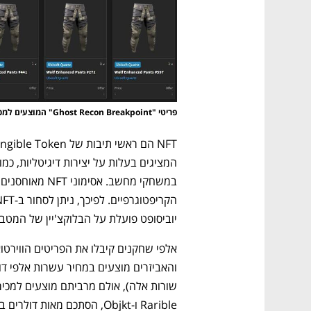
פריטי "Ghost Recon Breakpoint" המוצעים למכירה באתר Objkt
יוביסופט פועלת על הבלוקצ'יין של המטבע הוויר
Rarible ו-Objkt, הסתכם מאות דולרים בלבד.