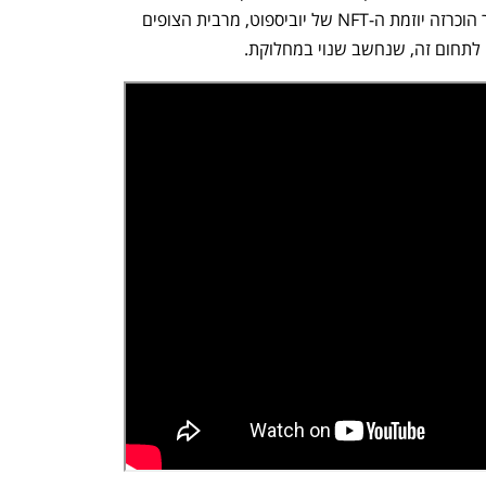
במיוחד בין גיימרים ובין חובבי NFT. כאשר הוכרזה יוזמת ה-NFT של יוביספוט, מרבית הצופים 
לתחום זה, שנחשב שנוי במחלוקת.