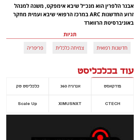
אבנר הלפרין הוא מנכ״ל שיבא אימפקט, משנה למנהל 
זרוע החדשנות ARC במרכז הרפואי שיבא ועמית מחקר 
באוניברסיטת הרווארד
תגיות
חדשנות רפואית
צמיחה כלכלית
פריפריה
עוד בכלכליסט
פודקאסט
אנרגיה 360
כלכליסט טק
Scale Up
XIMUSNXT
CTECH
יסייה חדשה
נפתח בכרטיסייה חדשה