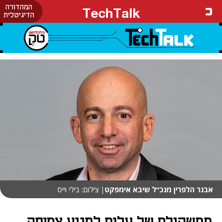
המהדורה
TechTalk
הדיגיטלית
אבנר הלפרין מנכ״ל שיבא אימפקט
| צילום: בילי וייס
ממשקולת של עלות למנוע צמיחה