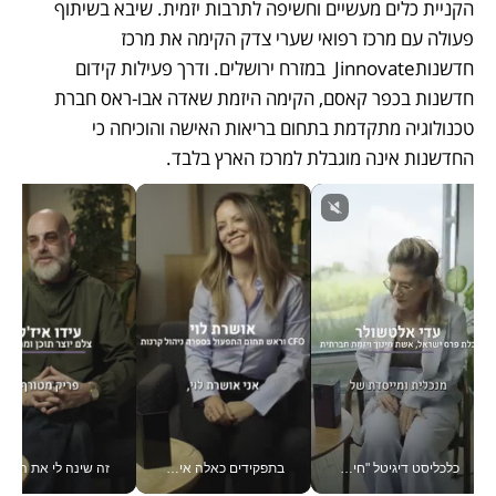
הקניית כלים מעשיים וחשיפה לתרבות יזמית. שיבא בשיתוף 
פעולה עם מרכז רפואי שערי צדק הקימה את מרכז 
חדשנותJinnovate  במזרח ירושלים. ודרך פעילות קידום 
חדשנות בכפר קאסם, הקימה היזמת שאדה אבו-ראס חברת 
טכנולוגיה מתקדמת בתחום בריאות האישה והוכיחה כי 
החדשנות אינה מוגבלת למרכז הארץ בלבד.
כלכליסט דיגיטל "חינוך הוא המשימה של החיים שלי"_v
בתפקידים כאלה אי אפשר לחכות: אושרת לוי מניעה השקעות ענק מהטלפון_v
זה שינה לי את החיים: 