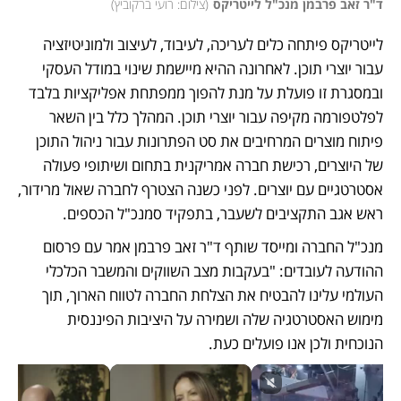
ד"ר זאב פרבמן מנכ"ל לייטריקס
(
צילום: רועי ברקוביץ
)
לייטריקס פיתחה כלים לעריכה, לעיבוד, לעיצוב ולמוניטיזציה 
עבור יוצרי תוכן. לאחרונה ההיא מיישמת שינוי במודל העסקי 
ובמסגרת זו פועלת על מנת להפוך ממפתחת אפליקציות בלבד 
לפלטפורמה מקיפה עבור יוצרי תוכן. המהלך כלל בין השאר 
פיתוח מוצרים המרחיבים את סט הפתרונות עבור ניהול התוכן 
של היוצרים, רכישת חברה אמריקנית בתחום ושיתופי פעולה 
אסטרטגיים עם יוצרים. לפני כשנה הצטרף לחברה שאול מרידור, 
ראש אגב התקציבים לשעבר, בתפקיד סמנכ"ל הכספים. 
מנכ"ל החברה ומייסד שותף ד"ר זאב פרבמן אמר עם פרסום 
ההודעה לעובדים: "בעקבות מצב השווקים והמשבר הכלכלי 
העולמי עלינו להבטיח את הצלחת החברה לטווח הארוך, תוך 
מימוש האסטרטגיה שלה ושמירה על היציבות הפיננסית 
הנוכחית ולכן אנו פועלים כעת. 