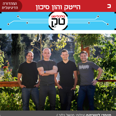
המהדורה
הייטק והון סיכון
הדיגיטלית
מייסדי לייטריקס
(צילום: מנואל גלזר )