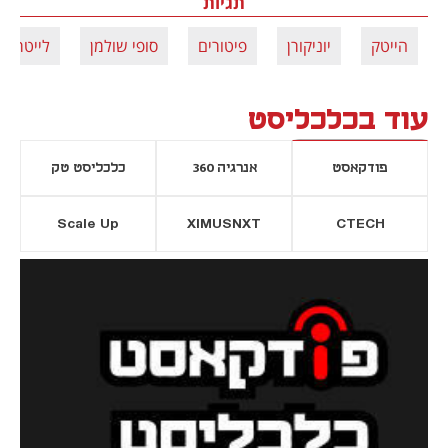
תגיות
הייטק
יוניקורן
פיטורים
סופי שולמן
לייטריקס
עוד בכלכליסט
פודקאסט
אנרגיה 360
כלכליסט טק
Scale Up
XIMUSNXT
CTECH
יסייה חדשה
נפתח בכרטיסייה חדשה