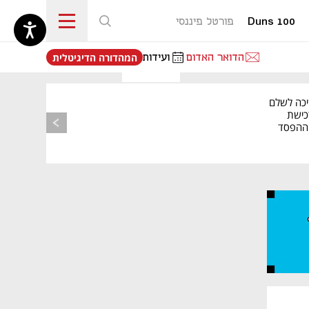
Duns 100
פורטל פיננסי
נפתח בכרטיסייה חדשה
הדואר האדום
ועידות
המהדורה הדיגיטלית
יכה לשלם
כישת
BASE: ההפסד
הרבעוני זינק ל-76