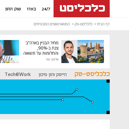
24/7
באזז
שוק ההון
דף הבית
כלכליסט-טק
הסטארטאפים המבטיחים
מחיר הבניין בארה"ב
צנח ב-90%,
והחלומות על תשואה
גבוהה התנפצו
אלמוג עזר
כלכליסט-טק
הייטק והון סיכון
Tech@Work