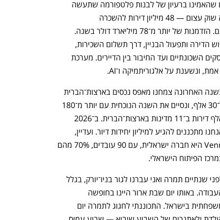
הצלחנו לגייס 100 מיליון דולר ממשקיעים שהאמינו ברעיון של לבנות פלטפורמה שתעשה 
שיבוש לשוק הגדול בעולם, שוק הדיור. זה שוק עצום — 48 מיליון דירות להשכרה 
בארצות־הברית, שעדיין מתנהלות כמו פעם. הזדמנות של יותר מ־78 מיליארד דולר בשנה. 
Venn מעורבת בכל שלב בהשכרה, מחיפוש הדירה ותפעול הבניין, דרך תשלום השכירות, 
הזמנת המובילים, ביטוח הדירה, מינוי לעסקים השכונתיים ועד החיבור בין הדיירים. מערכת 
, ונשענת על אלגוריתמיקה ו־AI. 
בשנה האחרונה צמחנו מאפס נכסים בארצות־הברית 
ל־30 אלף, ונסיים את השנה הנוכחית עם יותר מ־180 
אלף דירות ב־11 מדינות בארצות־הברית. ב־2026 
אנחנו מתכננים להגיע למיליון יחידות דיור. ועדיין, 
Venn היא חברה ישראלית, עם 90 עובדים, 70% מהם 
מרכז הפיתוח הישראלי. 
לפני שנתיים תמרה ואני עברנו לגור בניו־יורק, בגלל 
העבודה. באותו יום שבת ארור היינו בחופשה 
משפחתית בישראל. התכוננתי לחגוג לתמרה יום 
הולדת ולאתגרים של השבוע שיבוא — שבוע עמוס 