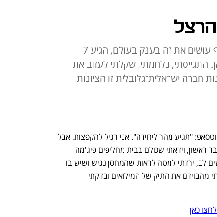
הרצל
בדיוק כשהרגשתי שאנחנו סוף־סוף עושים את זה בענק בעולם, הגיע 7
אן. התגייסתי, נלחמתי, שקלתי לעזוב את
בנות חברה ישראלית־גלובלית זו הציונות
ביום שבת ב־8:40 בבוקר קיבלתי הודעת ווטסאפ: "תגיע מהר ליחידה". אני רגיל להקפצות, אבל 
הבנתי שמשהו מאד לא סטנדרטי קורה. דבר ראשון, וידאתי שכולם בבית מחליפים פיג'מה 
בבגדים ונועלים נעליים. בלי שאף אחד ישים לב, ירדתי למטה לראות שהמחסן נגיש ושיש בו 
מקום בטוח למשפחה שלי. אחרי זה הורדתי מהבוידם את התיק של המילואים ובדקתי 