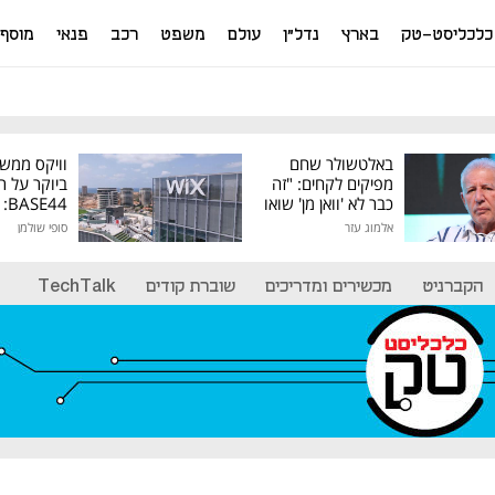
כלכליסט-טק
בארץ
נדל"ן
עולם
משפט
רכב
פנאי
מוסף
באלטשולר שחם
וויקס ממש
מפיקים לקחים: "זה
ביוקר על ר
כבר לא 'וואן מן' שואו
44
של גילעד"
אלמוג עזר
סופי שולמן
מיליון דולר
הקברניט
מכשירים ומדריכים
שוברת קודים
TechTalk