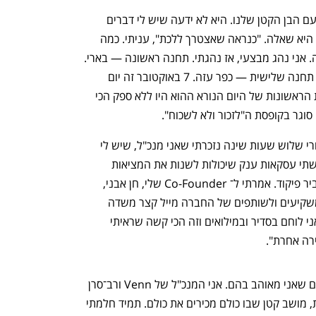
באותה שנייה, תמרה אשתי נכנסה לחדר עם הבן הקטן שלנו. היא לא ידעה שיש לי דברים 
כאלה בבית. "לאן נראה לך שאתה הולך?" היא שאלה. "כנראה שאצטרך ללכת", עניתי. כמה 
שעות אחר כך כבר דהרנו עם הג'יפ דרומה. אני נהג מבצעי, אז נהגתי. תחנה ראשונה — בארי. 
תחנה שנייה — רעים, עם עצירה בנובה. תחנה שלישית — כפר עזה. 7 באוקטובר זה יום 
ההולדת של תמרה. מה הולך פה? השעות הראשונות של היום הנורא ההוא היו ללא ספק הכי 
סוגר בקופסת ה"לזכור ולא לשכוח".
8 באוקטובר, יום ראשון מוקדם בבוקר. אחרי שלוש שעות שינה נזכרתי שאני מנכ"ל, שיש לי 
עובדים בישראל ובחו"ל ושאנחנו לקראת שתי עסקאות ענק שיכולות לשנות את המציאות 
עבורנו. הדבר הראשון שעשיתי היה להעביר פיקוד. אמרתי ל־ Co-Founder שלי, חן אבני, 
"אתה לוקח". אחר כך כתבתי לעובדים, למשקיעים ולשותפים של החברה מייל קצר משדה 
הקרב: "גויסתי. אנחנו נלחמים. 20 שנה אני לוחם בסדיר ובמילואים וזה הכי קשה שראיתי 
ירה אחרת".
אני אור בוקובזה (38), נשוי ואב לשני ילדים שאני מאוהב בהם. אני המנכ"ל של Venn ורב־סרן 
במילואים ביחידה מובחרת. גדלתי בעשרת, מושב קטן שבו כולם מכירים את כולם. תמיד חלמתי 