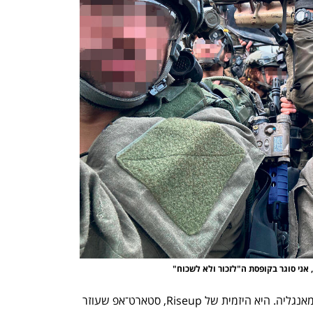
ענף במתח גבוה
מדברים כלכלה, עסקים ומה שב
 אני סוגר בקופסת ה"לזכור ולא לשכוח"
תמרה עלתה לישראל לפני שמונה שנים מאנגליה. היא היזמית של Riseup, סטארט־אפ שעוזר 