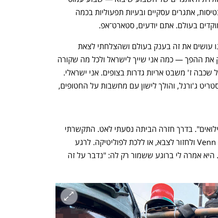
בטיסות, אתגרים עסקיים ובעיות תפעוליות בכמה 
וקדים בעולם. אתם יודעים, סטארט־אפ.  
בדיוק ברגע שבו הרגשתי שסוף־סוף אנחנו עושים את זה בענק בעולם ושהצלחתי לצאת 
מהפרובינציה, 7 באוקטובר הזכיר לי בדיוק את ההפך — כמה אני שייך לישראל ולכל מה שקורה 
כאן. בסוף אני מכאן, מהמושב. הרשג"ד של שכבה ז' משבט אריות גדרות בצופים. אני ישראלי. 
בסוף יום העבודה אני קורא ynet ולא וול סטריט ג'ורנל, והולך לישון עם מחשבות על החטופים, 
בדצמבר אמרו לי: "זהו, אתה משוחרר ממילואים". בדרך חזרה הביתה נסעתי לאט. התקשרתי 
נפתח בכרטיסייה חדשה
נפתח בכרטיסייה חדשה
לתמרה ואמרתי לה שאני חושב לעזוב את Venn ולחזור לצבא, או ללכת לפוליטיקה. לרגע 
הרגשתי שמה שאני עושה חסר משמעות. היא אמרה לי ברוגע ששמור רק לה: "נדבר על זה 