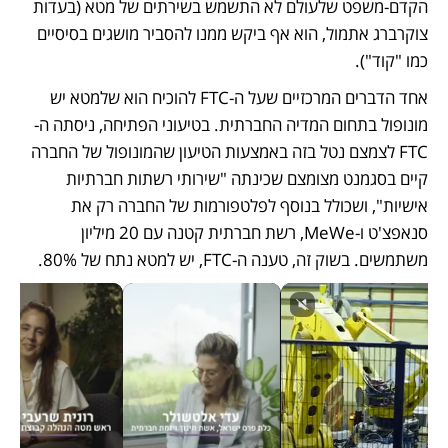
הקדם-משפט שלעולם לא התשמש בשירתים של מטא (בעדות 
צוקרברג אתמול, הוא אף ביקש ממנו להסביר מושגים בסיסיים 
כמו "קוד").
אחד הדברים המרכזיים שעל ה-FTC להוכיח הוא שלמטא יש 
מונופול בתחום המדיה החברתית. בטיעוני הפתיחה, ניסתה ה-
FTC לצמצם נטל בזה באמצעות הטיעון שהמונופול של החברה 
קיים בסגמנט מצומצם שכינתה "שירותי רשתות חברתיות 
אישיות", ושכולל בנוסף לפלטפורמות של החברה רק את 
סנאפצ'ט ו-MeWe, רשת חברתית קטנה עם 20 מיליון 
משתמשים. בשוק זה, טענה ה-FTC, יש למטא נתח של 80%.