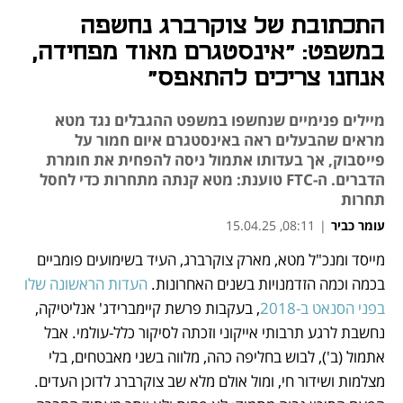
התכתובת של צוקרברג נחשפה
במשפט: "אינסטגרם מאוד מפחידה,
אנחנו צריכים להתאפס"
מיילים פנימיים שנחשפו במשפט ההגבלים נגד מטא
מראים שהבעלים ראה באינסטגרם איום חמור על
פייסבוק, אך בעדותו אתמול ניסה להפחית את חומרת
הדברים. ה-FTC טוענת: מטא קנתה מתחרות כדי לחסל
תחרות
עומר כביר
|
08:11, 15.04.25
מייסד ומנכ"ל מטא, מארק צוקרברג, העיד בשימועים פומביים 
נפתח בכרטיסייה חדשה
נפתח בכרטיסייה חדשה
נפתח בכרטיסייה חדשה
בכמה וכמה הזדמנויות בשנים האחרונות. 
העדות הראשונה שלו 
בפני הסנאט ב-2018
, בעקבות פרשת קיימברידג' אנליטיקה, 
נחשבת לרגע תרבותי אייקוני וזכתה לסיקור כלל-עולמי. אבל 
אתמול (ב'), לבוש בחליפה כהה, מלווה בשני מאבטחים, בלי 
מצלמות ושידור חי, ומול אולם מלא שב צוקרברג לדוכן העדים. 