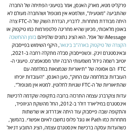
פרקליט מטא, מארק האנסן, אמר בטיעוני הפתיחה של החברה 
שהתביעה "מוטעית", ושלמטא אין מונופול ושהחברה מעולם לא 
היתה מבודדת מתחרות. לדבריו, הגדרת השוק של ה-FTC צרה 
באופן מלאכותי, מכיוון שהיא מחריגה פלטפורמות כמו טיקטוק או 
iMessage של אפל. הוא הציג נתונים שלפיהם 
בזמן ההחשכה 
הקצרה של טיקטוק בארה"ב בינואר
, היקף השימוש בפייסבוק 
ובאינסטגרם זינק. וכשפייסבוק סבלה מתקלה רחבה ב-2021, 
יוטיוב רשמה גידול משמעותי הרבה יותר מסנאפצ'ט. טיעוני ה-
FTC  הם אסופה של "תיאוריות שנמצאות במלחמה עם 
העובדות ובמלחמה עם החוק", טען האנסן. "העובדות יוכיחו 
שהתיאוריות של ה-FTC שגויות לחלוטין. למטא אין מונופול".
עדות צוקרברג עצמה התרכזה ברובה בתקופה שקדמה לרכישת 
אינסטגרם במיליארד דולר ב-2012, החל מהשקת הניוזפיד, 
והתקופה שבה פייסבוק עוד היתה אנדרדוג או שרשתות 
מתחרות כמו Path או גוגל פלוס נחשבו לאיום אפשרי. בהמשך, 
כשהעדות עסקה ברכישת אינסטגרם עצמה, הציג התובע דניאל 