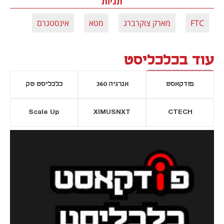
תגיות
FTC
מארק צוקרברג
מטא
אינסטגרם
עוד בכלכליסט
פודקאסט
אנרגיה 360
כלכליסט טק
Scale Up
XIMUSNXT
CTECH
יסייה חדשה
נפתח בכרטיסייה חדשה