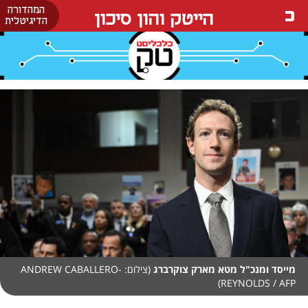
המהדורה
הייטק והון סיכון
הדיגיטלית
מייסד ומנכ"ל מטא מארק צוקרברג
(צילום: ANDREW CABALLERO-
REYNOLDS / AFP)