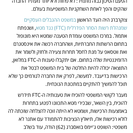
הפעם הסיכון גבוה מתמיד: לא פחות ולא יותר מעתיד החברה 
שהקים והפך לאחת השחקניות המשפיעות בעולם.
צוקרברג היה העד הראשון 
במשפט ההגבלים העסקיים 
שמנהלת רשות הסחר הפדרלית (FTC) נגד מטא
, ושנפתח 
אתמול. במרכז המשפט עומדת הטענה שמטא היא מונופול 
בתחום הרשתות החברתיות, ושהחברה רכשה את אינסטגרם 
ואת ווטסאפ על מנת לחסל תחרות צעירה ולחזק ולשמר את 
הדומיננטיות שלה בתחום. אם יתקבלו טענות ה-FTC במלואן, 
התוצאה יכולה להיות החלטה של בית המשפט לבטל את 
הרכישות בדיעבד. למעשה, לפרק את החברה לגורמים כך שלא 
תוכל להמשיך להתקיים במתכונת הנוכחית.
מעבר לקושי המשפטי להוכיח את טענותיה ה-FTC תידרש 
להוכיח, בין השאר, שבכירי מטא התכוונו לפגוע בתחרות 
באמצעות הרכישות, ושמטא לא היתה זוכה להצלחה שזכתה לה 
לולא רכישות אלו, תיאלץ הנציבות להתמודד עם אתגר לא 
משפטי: השופט ג'יימס בואסברג (62) הודה, עוד בשלב 