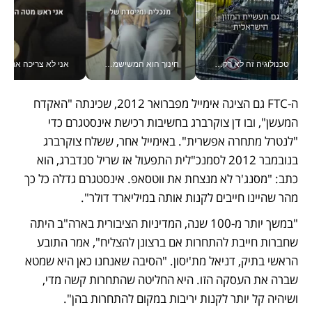
טכנולוגיה זה לא רק בהייטק: גם תעשיית המזון הישראלית מאמצת כלי AI, אוטומציה וניתוח דאטה בזמן אמת
חינוך הוא המשישמה של החיים שלי - V
אני לא צריכה את המשרד:
ה-FTC גם הציגה אימייל מפברואר 2012, שכינתה "האקדח 
המעשן", ובו דן צוקרברג בחשיבות רכישת אינסטגרם כדי 
"לנטרל מתחרה אפשרית". באימייל אחר, ששלח צוקרברג 
בנובמבר 2012 לסמנכ"לית התפעול אז שריל סנדברג, הוא 
כתב: "מסנג'ר לא מנצחת את ווטסאפ. אינסטגרם גדלה כל כך 
מהר שהיינו חייבים לקנות אותה במיליארד דולר".
"במשך יותר מ-100 שנה, המדיניות הציבורית בארה"ב היתה 
שחברות חייבת להתחרות אם ברצונן להצליח", אמר התובע 
הראשי בתיק, דניאל מת'יסון. "הסיבה שאנחנו כאן היא שמטא 
שברה את העסקה הזו. היא החליטה שהתחרות קשה מדי, 
ושיהיה קל יותר לקנות יריבות במקום להתחרות בהן". 