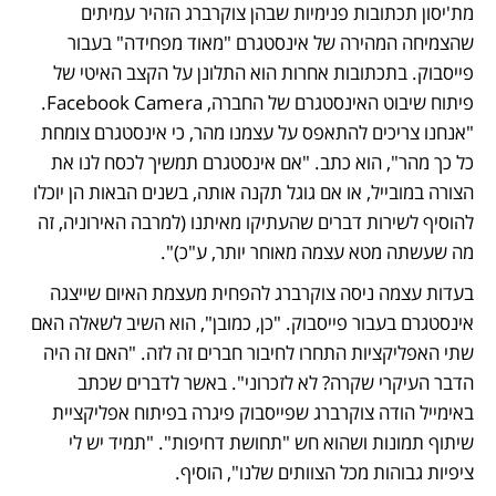
מת'יסון תכתובות פנימיות שבהן צוקרברג הזהיר עמיתים 
שהצמיחה המהירה של אינסטגרם "מאוד מפחידה" בעבור 
פייסבוק. בתכתובות אחרות הוא התלונן על הקצב האיטי של 
פיתוח שיבוט האינסטגרם של החברה, Facebook Camera. 
"אנחנו צריכים להתאפס על עצמנו מהר, כי אינסטגרם צומחת 
כל כך מהר", הוא כתב. "אם אינסטגרם תמשיך לכסח לנו את 
הצורה במובייל, או אם גוגל תקנה אותה, בשנים הבאות הן יוכלו 
להוסיף לשירות דברים שהעתיקו מאיתנו (למרבה האירוניה, זה 
מה שעשתה מטא עצמה מאוחר יותר, ע"כ)".
בעדות עצמה ניסה צוקרברג להפחית מעצמת האיום שייצגה 
אינסטגרם בעבור פייסבוק. "כן, כמובן", הוא השיב לשאלה האם 
שתי האפליקציות התחרו לחיבור חברים זה לזה. "האם זה היה 
הדבר העיקרי שקרה? לא לזכרוני". באשר לדברים שכתב 
באימייל הודה צוקרברג שפייסבוק פיגרה בפיתוח אפליקציית 
שיתוף תמונות ושהוא חש "תחושת דחיפות". "תמיד יש לי 
ציפיות גבוהות מכל הצוותים שלנו", הוסיף.