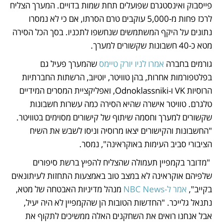
פייסבוק ואינסטגרם שפועלים תחת שמות בדויים. המערך הצליח 
לרכז פחות מ-5,000 עוקבים טרם הסרתו, אם כי לא נמסרו 
נתונים על היקף המשתמשים שנחשפו לתכניו. בסך הכל הסירה 
מטא כ-40 חשבונות שקשורים למערך.
גורמים בחברה 
אמרו לניו יורק טיימס
 שהמערך פעיל גם 
בפלטפורמות אחרות, בהן טוויטר, יוטיוב, הרשתות החברתיות 
הרוסיות VK ו-Odnoklassniki, ואפליקציית המסרים המידיים 
טלגרם. טוויטר אישרה שהיא הסירה כמה עשרות חשבונות 
שקשורים למערך וחסמה שיתוף של קישורים מסוימים בטוויטר. 
"החשבונות והקישורים יצאו מרוסיה וניסו לשבש את השיח 
הציבורי סביב העימות באוקראינה", נמסר.
 "מדובר בקמפיין תעמולה שהצליח להפיץ ברשת סיפורים 
שלפיהם אוקראינה לא במצב טוב באמצעות התחזות לעיתונאים 
בקייב", 
אמר ל-NBC News 
מנהל מדיניות האבטחה של מטא, 
נתנאל גלייכר. "החדשות הטובות הן שהקמפיין לא היה יעיל, 
אבל אנחנו רואים את השחקנים האלה ממשיכים לתקוף את 