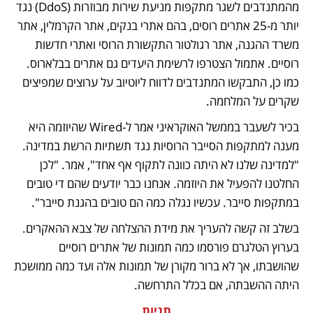
מהמתנדבים לשגר מתקפות מניעת שירות מבוזרות (DdoS) נגד 
יותר מ-25 אתרים רוסים, בהם אתרי בנקים, אתר הקרמלין, אתר 
משרד ההגנה, אתר רגולטור התקשורת הרוסי ואתרי חדשות 
רוסיים. אתמול הצטרפו לרשימת היעדים גם אתרים בבלארוס. 
כמו כן, התבקשו המתנדבים לדווח ליוטיוב על ערוצים שמפיצים 
שקרים על המלחמה.
בכיר לשעבר בממשל האוקראיני אמר ל-Wired שהיוזמה היא 
מענה למתקפות הסייבר הרוסיות נגד תשתיות הרשת במדינה. 
"למדינה שלנו לא היתה כוונה לתקוף אף אחד", אמר. "לכן 
החלטנו להפעיל את היוזמה. אנחנו כבר יודעים שהם די טובים 
במתקפות סייבר. עכשיו נגלה כמה הם טובים בהגנת סייבר".
בשלב זה קשה להעריך את מידת ההצלחה של צבא ההאקרים. 
בערוץ הטלגרם פורסמו כמה תמונות של אתרים רוסיים 
שהושבתו, אך לא ברור מקורן של תמונות אלה ועד כמה ממושכת 
היתה ההשבתה, אם בכלל התרחשה.
תגיות