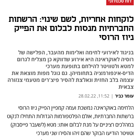
דוח טכנולוגי
לוקחות אחריות, לשם שינוי: הרשתות
החברתיות מנסות לבלום את הפייק
ניוז הרוסי
בניגוד לאירועי לחימה ואלימות מהעבר, הפלישה של
רוסיה לאוקראינה היא אירוע שדווקא כן מצליח לגרום
למטא ולטוויטר להילחם בתופעת מערכי
הדיס-אינפורמציה בתחומיהן. גם גוגל מפות מוצאת את
עצמה בלב החזית ונאלצת להסיר פיצ'רים מטעמי צנזורה
צבאית
עומר כביר
|
11:52, 28.02.22
הלחימה באוקראינה נמשכת ועמה קמפיין הפייק ניוז הרוסי 
נפתח בכרטיסייה חדשה
נפתח בכרטיסייה חדשה
נפתח בכרטיסייה חדשה
נפתח בכרטיסייה חדשה
נפתח בכרטיסייה חדשה
נפתח בכרטיסייה חדשה
נפתח בכרטיסייה חדשה
נפתח בכרטיסייה חדשה
ברשתות החברתיות, אולם הפלטפורמות הגדולות התחילו לנקוט 
במהלכים רציניים על מנת לבלום אותו: מטא (לשעבר פייסבוק) 
וטוויטר הודיעו הבוקר שהם זיהו והסירו שני מערכי 