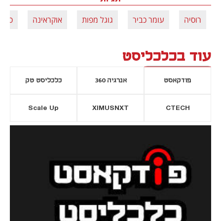
רוסיה
עומר כביר
גוגל מפות
אוקראינה
סייב
עוד בכלכליסט
פודקאסט
אנרגיה 360
כלכליסט טק
Scale Up
XIMUSNXT
CTECH
יסייה חדשה
נפתח בכרטיסייה חדשה