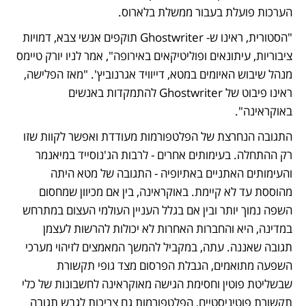
הערכות פועלת בעבור ממשלת בלארוס.
"הסטורית, ראינו ש- Ghostwriter תוקפים אנשי צבא, דמויות 
ציבוריות, עיתונאים ופוליטיקאים באירופה", אמר לניו יורק טיימס 
מנהל שיבוש האיומים במטא, דייוויד אגרנוביץ'. "מאז הפלישה, 
ראינו פיבוט של Ghostwriter להתמקדות באנשים 
באוקראינה".
התגובה הנחרצת של הפלטפורמות מעודדת ואפשר לקוות שזו 
רק ההתחלה. בעימותים אחרים - לרבות הג'נוסייד במיאנמר 
והעימותים האתניים באתיופיה - התגובה של מטא היתה 
מהוססת עד לא קיימת. באוקראינה, בין אם מכיוון שמחסום 
השפה נמוך יותר ובין אם בגלל העניין העולמי העצום במתרחש 
במדינה, היא והחברות האחרות לא יכולות להרשות לעצמן 
תגובה שאננה. עתה, במקביל להמשך המאמצים לזיהוי מערכי 
השפעה מתואמים, הגבלת הפרסום מצד גופי תקשורת 
שבשליטת פוטין וחסימת הגישה מאוקראינה לחשבונות של כלי 
תקשורת פוטיניסטיים, הפלטפורמות גם צריכות לגבש תגובה 