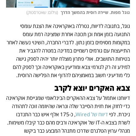
גוגל מפות. שיירה רוסית בהמשך הדרך 
(
צילום: שאטרסטוק
)
גוגל, בתגובה לדיווח, נטרלה באוקראינה את הצגת עומסי 
התנועה בזמן אמת וכן תכונה אחרת שמציגה רמת עומס 
במקומות מסוימים בזמן נתון. לדברי החברה, השינוי נעשה לאחר 
התייעצות עם גורמים רשמיים במדינה במטרה להגביר את 
בטיחות התושבים. אולי פתרון מוצלח יותר יהיה לספק גישה 
למידע זה רק לגורמי צבא ומודיעין באוקראינה וכך לספק להם 
כלי מודיעיני חשוב במאמציהם להדוף את הפלישה הרוסית.
צבא האקרים יוצא לקרב
דיווחנו אתמול על צבא ההאקרים הבינלאומי שמגייסת אוקראינה 
כדי לחזק את חזית הסייבר שלה ונראה שהיוזמה זוכה לתהודה 
ניכרת. לפי 
דיווח של Wired
, כ-175 אלף איש כבר התנדבו 
לשרת בצבא ה-IT של אוקראינה ורבים מהם כבר קיבלו משימות. 
מנהלי ערוץ הטלגרם שדרכו מתנהל המבצע כבר ביקשו 