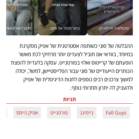
טכנולוגיה זה לא רק בהייטק: גם תעשיית המזון הישראלית מאמצת כלי AI, אוטומציה וניתוח דאטה בזמן אמת
בתור מנכל אני מקבל מאות החלטות ביום, וה- Galaxy Z Fold8 Ultra עוזר לי לחתוך אותן מהר יותר_v
חינוך הוא המש
ההבלטה של סוני כשותפה אסטרטגית של אפיק מסקרנת 
במיוחד, בוודאי אם תוביל לצעדים יותר מרחיקי לכת מאשר 
הופעתם של קרייטוס ואלוי בפורטנייט. עסקה בלעדית להפצת 
הכותרים הייעודיים של סוני עבור הפלייסטיישן, למשל, יכולה 
למשוך צרכנים רבים נוספים לחנות הדיגיטלית של אפיק 
ולהעניק לה יתרון תחרותי נוסף.
תגיות
Fall Guys
גיימינג
פורטנייט
אפיק גיימס
סונ