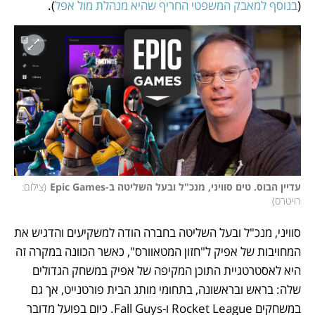
(
בנוסף למאבק המשפטי החריף שהיא מנהלת מול אפל
).
עדיין הבוס. טים סוויני, מנכ"ל ובעל השליטה ב-Epic Games
(
צילום: 
רויטרס
)
סוויני, מנכ"ל ובעל השליטה בחברה הודה למשקיעים והדגיש את 
המחויבות של אפיק ל"חזון המטאוורס", כאשר הכוונה במקרה זה 
היא לאסטרטגיית התוכן המקיפה של אפיק במשחק הגדולים 
שלה: בראש ובראשונה, בתחומי מותג הבית פורטנייט, אך גם 
במשחקים Rocket League ו-Fall Guys. כיום בפועל מדובר 