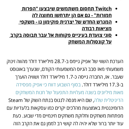
Twitch תחסום משתמשים שיבצעו "הפרות 
חמורות" - גם אם הן יתרחשו מחוצה לה
המגרש החדש של יצרנית פוקימון גו - משקפי 
מציאות רבודה
סוני צועדת בעיניים פקוחות אל עבר תבוסה בקרב 
על קונסולות המשחק
הערכת השווי של אפיק גיימס ב-28.7 מיליארד דולר מהווה זינוק 
משמעותי מאז סבב הגיוס המשמעותי הקודם, שנערך באוגוסט 
שעבר. אז, החברה גייסה כ-1.7 מיליארד דולר ושוויה הוערך 
ב-17.3 מיליארד דולר. 
בסוף השבוע דווח כי אפיק מפסידה 
מאות מיליונים בשנה מעלויות התפעול של חנות המשחקים 
הדיגיטלית שלה
, שם היא מנסה לנגוס בנתח השוק של Steam 
הדומיננטית באמצעות מהלכים יקרים כמו עסקאות בלעדיות עם 
מפתחות משחקים וחלוקת משחקים חינמיים מדי שבוע. כעת 
עוד יותר ברור שלא יהיה לה קושי רב לממן גם את הקרב הזה 