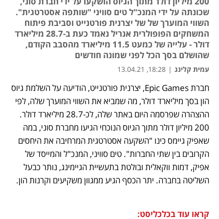
200 מיליון דולר מתוך הגיוס הושקעו על ידי חברת סוני,
שכונתה על ידי המנכ"ל טים סוויני "שותפה אסטרטגית".
השווי המוערך של של יצרנית פורטנייט וסביבת פיתוח
המשחקים הפופולרית אנריל נאמד כעת ב-28.7 מיליארד
דולר - עלייה של כמעט 11.5 מיליארד מהסבב הקודם,
שהושלם בסך הכל לפני שמונה חודשים
עמית קלינג
|
18:28, 13.04.21
חברת Epic Games, יצרנית פורטנייט, הודיעה על השלמת גיוס 
נפתח בכרטיסייה חדשה
נפתח בכרטיסייה חדשה
נפתח בכרטיסייה חדשה
נפתח בכרטיסייה חדשה
נפתח בכרטיסייה חדשה
הון בסך מיליארד דולר, מה שמביא את השווי המוערך שלה, לפי 
ההצהרה שפרסמה היום באתר שלה, לכ-28.7 מיליארד דולר. 
200 מיליון דולר מתוך הגיוס הנוכחי הגיעו מחברת סוני, במה 
שאפיק גיימס כינו "השקעה אסטרטגית המרחיבה את היחסים 
הקרובים בין שתי החברות". טים סוויני, המנכ"ל והמייסד של 
אפיק, דמות ווקאלית ובולטת בתעשיית הגיימינג, נותר כבעל 
השליטה בחברה. יתר הכסף הגיע ממגוון משקיעים וקרנות הון.
קראו עוד בכלכליסט: