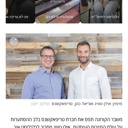
כלכליסט דיגיטל "חינוך הוא המשימה של החיים שלי"_v
טכנולוגיה זה לא רק בהייטק: גם תעשיית המזון הישראלית מאמצת כלי AI, אוטומציה וניתוח דאטה בזמן אמת
אני לא צריכה את המשרד:
מימין: אילן טוויג ואריאל כהן, טריפאקשנס 
(
צילום: יחצ
)
משבר הקורונה תפס את חברת טריפאקשנס בלב ההסתערות 
על עולם התיירות העיסקית. אילן טוויג מסביר לכלכליסט איך 