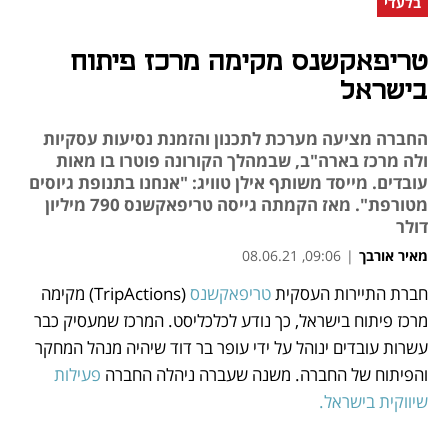
בלעדי
טריפאקשנס מקימה מרכז פיתוח
בישראל
החברה מציעה מערכת לתכנון והזמנת נסיעות עסקיות
ולה מרכז בארה"ב, שבמהלך הקורונה פוטרו בו מאות
עובדים. מייסד משותף אילן טוויג: "אנחנו בתנופת גיוסים
מטורפת". מאז הקמתה גייסה טריפאקשנס 790 מיליון
דולר
מאיר אורבך
|
09:06, 08.06.21
חברת התיירות העסקית 
טריפאקשנס
 (TripActions) מקימה 
נפתח בכרטיסייה חדשה
נפתח בכרטיסייה חדשה
נפתח בכרטיסייה חדשה
נפתח בכרטיסייה חדשה
נפתח בכרטיסייה חדשה
נפתח בכרטיסייה חדשה
נפתח בכרטיסייה חדשה
מרכז פיתוח בישראל, כך נודע לכלכליסט. המרכז שמעסיק כבר 
עשרות עובדים ינוהל על ידי עופר בר דוד שיהיה מנהל המחקר 
והפיתוח של החברה. משנה שעברה ניהלה החברה 
פעילות 
שיווקית בישראל. 