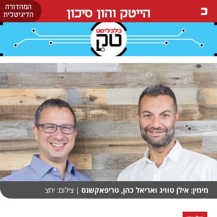
המהדורה
הייטק והון סיכון
הדיגיטלית
מימין: אילן טוויג ואריאל כהן, טריפאקשנס
| צילום: יחצ