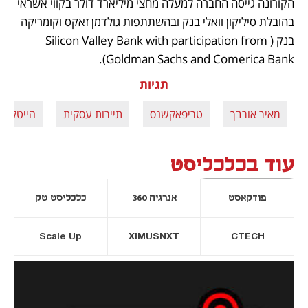
הקורונה גייסה החברה למעלה מחצי מיליארד דולר בקווי אשראי 
בהובלת סיליקון וואלי בנק ובהשתתפות גולדמן זאקס וקומריקה 
בנק (Silicon Valley Bank with participation from 
Goldman Sachs and Comerica Bank).
תגיות
מאיר אורבך
טריפאקשנס
תיירות עסקית
הייטק
עוד בכלכליסט
פודקאסט
אנרגיה 360
כלכליסט טק
Scale Up
XIMUSNXT
CTECH
יסייה חדשה
נפתח בכרטיסייה חדשה