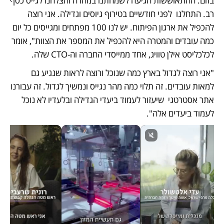
בזום. ההתאוששות הגיעה לשמחתנו במהרה והצלחנו לגייס כסף 
רב. התחלנו  לפני חודשיים בטירוף גיוסים וגדילה. אני רוצה 
להכפיל את ארגון הפיתוח. יש לנו 100 מפתחים ומגייסים כל יום 
כמה עובדים והמטרה היא להכפיל את המספר את הצוות", אומר 
לכלכליסט אילן טוויג, אחד ממייסדי החברה וה-CTO שלה. 
"אני רוצה לגדול בארץ כמה שנוכל ורוצה לראות שנגיע גם 
למאות עובדים. זה תלוי כמה מהר נגייס ונמשיך לגדול. זה עבורנו 
אתר אסטרטגי  שיעזור לעמוד ביעדי הגדילה ובלעדיו לא נוכל 
לעמוד ביעדים אלה". 