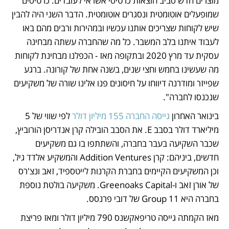
מוצרים חדש סביב הוצאות כרטיסי אשראי לעובדים. כרטיסים 
שמופעלים אוטומטית ונסגרים אוטומטית. הדבר השני היה להבין 
שיש לקוחות שצריכים אותנו עכשיו ובמהירות ורבים מהם באו 
לעבוד איתנו בלב המשבר. כל מה שהחברה עשתה מבחינה 
עסקית עד מרץ 2020 ובתקופה מאז - הכפלנו מבחינת לקוחות 
מה שעשינו בחמש וחצי שנים, בשנה אחת של קורונה. ברגע 
שפייזר ומודרנה דיווחו על חיסונים פנו אלינו שורה של משקיעים 
שנכנסו לחברה".
בינואר האחרון 
גייסה החברה 155 מיליון דולר 
לפי שווי של 5 
מיליארד דולר בסבב E. את הסבב הובילה קרן אנדריסן הורוביץ, 
שכבר השקיעה בעבר בחברה, והשתתפו בו גם משקיעים 
חדשים, ביניהם: קרן Addition Ventures והמשקיע אלדד גיל, 
וכן המשקיעים הקיימים בחברת הקרנות לייטספיד, זאב ונצ'רס 
של אורן זאב ו-Greenoaks Capital. משקיעה בולטת נוספת 
בחברה היא Group 11 של דובי פרנסס.
מאז הקמתה גייסה טריפאקשנס 790 מיליון דולר ומאז פריצת 