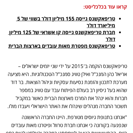
קראו עוד בכלכליסט:
טריפאקשנס גייסה 155 מיליון דולר בשווי של 5 
מיליארד דולר
חברת טריפאקשנס גייסה קו אשראי של 125 מיליון 
דולר
טריפאקשנס מפטרת מאות עובדים בארצות הברית
טריפאקשנס הוקמה ב־2015 על ידי שני יזמים ישראלים – 
אריאל כהן המנכ"ל ואילן טוויג סמנכ"ל הטכנולוגיות. היא מציעה 
מערכת לתכנון והזמנת נסיעות עסקיות וניהול הוצאות. בר דוד 
שהוא בעל ניסיון רב בעולם הפיתוח עבד עם טוויג במספר 
חברות והוא ינהל את המרכז מארצות הברית כאשר במקביל 
תשכור החברה מנהלים שינהלו את האתר הישראלי ויעבדו מולו.
"אנחנו בתנופת גיוסים מטורפת. היינו החברה הראשונה 
שנפגעה בקורונה כי אנחנו חברת טרוול ופיטרנו מאות עובדים 