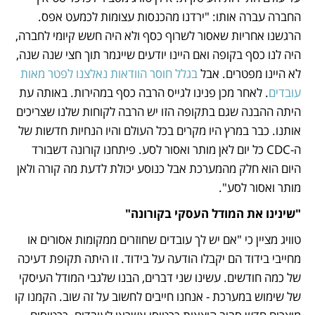
החברה עברה אותו: "ירדנו מהכנסות עצומות לכמעט אפס. 
הרגשנו אחריות שאסור לשרוף כסף ולא היה חשש קיומי לחברה, 
היה לנו כסף בקופה ואם היינו יודעים שייגמר תוך חצי שנה שנה, 
לא היינו מפטרים. אבל
 בגלל חוסר הוודאות נאלצנו לפטר מאות 
עובדים
. לאחר מכן פנינו לגייס הרבה כסף במהירות. באותה עת  
היתה ההבנה שגם בתקופה הזו יש הרבה לקוחות שלנו שצריכים 
אותנו. כבר במרץ היו מקרים בכל העולם והיו הנחיות חדשות של 
ה-CDC כל יום לאן מותר ואסור לסע. פיתחנו קורונה דשבורד 
היום הוא חלק מהמערכת אבל כנוסע יכולת לדעת מה קורה ולאן 
מותר ואסור לסע". 
"שינינו את המודל העסקי בקורונה"
טוויג מציין כי "אם יש לך עובדים שחוזרים ממקומות אסורים או 
מחייבי בידוד הם יקבלו הודעה על בידוד. זו היתה תקופת דעיכה 
של כמה חודשים. עשינו שני דברים, הבנו שלגבי המודל העיסקי 
של שימוש במערכת - אנחנו חייבים לחשוב על זה שוב. הקמנו קו 