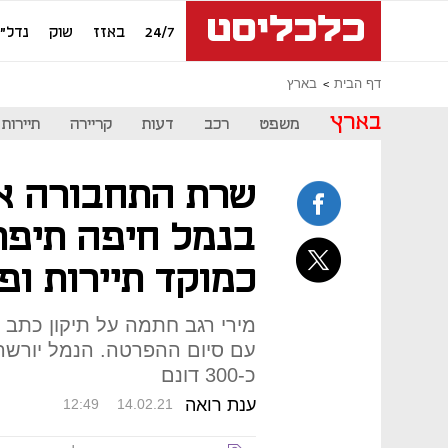
24/7
באזז
שוק
נדל"ן
דף הבית
בארץ
בארץ
משפט
רכב
דעות
קריירה
תיירות
שרת התחבורה אי
בנמל חיפה תיפ
כמוקד תיירות ופ
מירי רגב חתמה על תיקון כתב
עם סיום ההפרטה. הנמל יורש
כ-300 דונם
ענת רואה
12:49
14.02.21