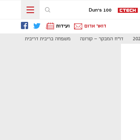
Dun's 100
דואר אדום
ועידות
דו"ח המבקר - קורונה
משפחה בריבית דריבית
תקשורת