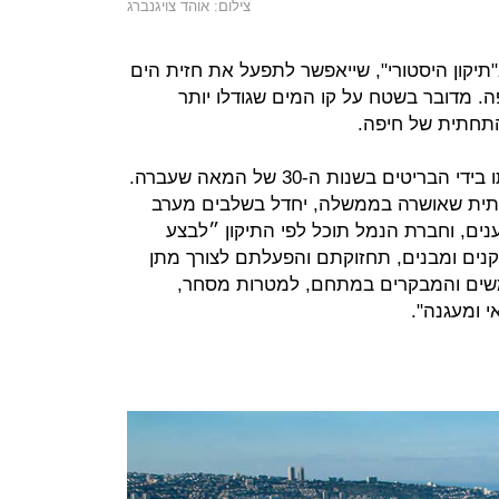
צילום: אוהד צויגנברג
יקון היסטורי", שייאפשר לתפעל את חזית הים
. מדובר בשטח על קו המים שגודלו יותר
חזית הנמל נסגרה עוד בתקופת בנייתו בידי הבריטים בשנות ה-30 של המאה שעברה.
ית שאושרה בממשלה, יחדל בשלבים מערב
ים, וחברת הנמל תוכל לפי התיקון ״לבצע
ים ומבנים, תחזוקתם והפעלתם לצורך מתן
משים והמבקרים במתחם, למטרות מסחר,
י ומעגנה".