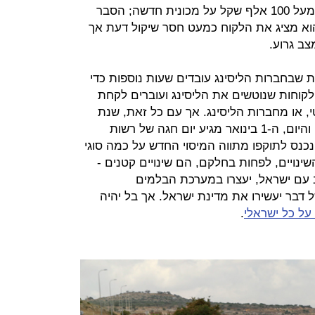
אז הם ממהרים לסוכנות כדי להוציא מעל 100 אלף שקל על מכונית חדשה; הסבר
הוא מציג את הלקוח כמעט חסר שיקול דעת אך
ב גרוע.
ות שבחברות הליסינג עובדים שעות נוספות כדי
קוחות שנוטשים את הליסינג ועוברים לקחת
י, או מחברות הליסינג. אך עם כל זאת, שנת
2020 נמצאת למרבה המזל מאחורינו והיום, ה-1 בינואר מגיע יום חגה של רשות
שאינו מכיר, ב-1 בינואר נכנס לתוקפו מתווה המיסוי החדש על כמה סוגי
ינויים, לפחות בחלקם, הם שינויים קטנים -
עם ישראל, יעצרו במערכת הבלמים
 דבר יעשירו את מדינת ישראל. אך בל יהיה
 על כל ישראלי
.