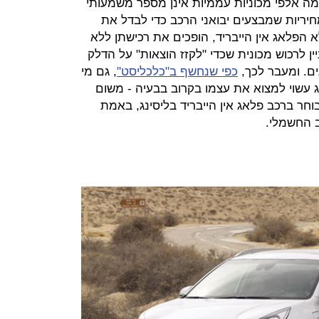
מה אלפי מכוניות עממיות אינן מספר משמעותי
יריות שמבצעים יבואני הרכב כדי לבדל את
א הפלאג אין הייבריד, הופכים את רכישתן ללא
ין לרכוש מכונית שכדי "לקזז הוצאות" על הדלק
ם. ומעבר לכך,
כפי שנחשף ב"כלכליסט"
, גם מי
ג עשוי למצוא את עצמו בקרוב בבעיה - משום
חר ברכב פלאג אין הייבריד בליסינג, באמת
ב החשמלי.