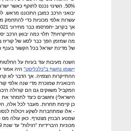
50%. השינוי נכנס לתוקף כאשר י
יבואני הרכב כמובן התכוננו מראש. 
עשרות אלפי מכוניות כדי להתחמק מרו
התייקרויות? תלוי כמה יבואן הרכב יספ
מה שמזמן הפך כבר לסוג של קוריוז ב
של מדינת ישראל בכל הקשור בענף ה
השנה מעיבות עוד בעיות על החלטו
יישומו נחשף ב"כלכליסט"
היה אמור לה
ההתייקרות הצפויה. אך הדבר לא קרה
היבואנית שמוכרת מדי שנה אלפי קורו
המקביל משווקים גם הם קורולה היבר
הישראלי) וחושבים כיצד לתמחר את 
כן קיימת תחרות. מעבר לכל אלה, הלי
- אלו שמתחברות לשקע ויכולות לנסו