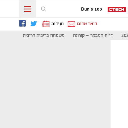
Dun's 100
דואר אדום
ועידות
דו"ח המבקר - קורונה
משפחה בריבית דריבית
תקשורת