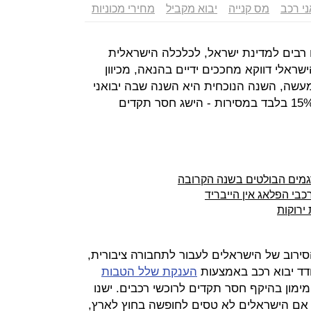
ני רכב
מס קנייה
יבוא מקביל
מחירי מכוניות
מובנים רבים למדינת ישראל, לכלכלה הישראלית
שראלי דווקא מחככים ידיים בהנאה, מכיוון
למעשה, השנה הנוכחית היא השנה שבה יבואני
הרכב ירשמו ירידה של פחות או יותר 15% בלבד במסירות - הישג חסר תקדים
גמים הבולטים בשנה הקרובה
כבי הפלאג אין הייבריד
ירוקות
ירוב של הישראלים לעבור לתחבורה ציבורית,
דד יבוא רכב באמצעות
הענקת שלל הטבות
מימון בהיקף חסר תקדים לרוכשי רכבים. ישנו
 אם הישראלים לא טסים לחופשה בחוץ לארץ,