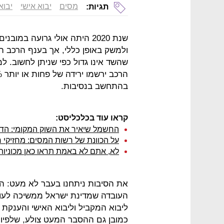
מסים
יבוא אישי
יבוא
תגיות:
שנת 2020 היתה אולי גרועה ב
ולמשק באופן כללי, אך בענף הרכב הי
שהשד אינו גדול כפי שניתן לחשוב. 
בהתחשב בנסיבות.
קראו עוד בכלכליסט:
החשמל שיאיר את השוק המקומי: הד
על הכוונת של רשות המסים: מחזיקי ר
לא, אתם לא באמת תראו כאן מכוניות 
את הסיבות ניתחנו בעבר לא מעט: הס
העובדה שמדינת ישראל ממשיכה לעו
ליבוא המקביל וליבוא האישי והענקת 
כמובן גם ההסבר המעט צולע, שלפיו