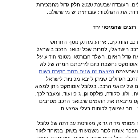
של מכוניות חדשות במאות אלפי שקלים. העובדה שבשנת 2020 חלק גדול מהמכירות
דדת את הרגולטור: עובדתית יש מי שישלם.
רוצים שהמיסוי ירד
רכב הוותיקים, אירוע מרתק נוסף התרחש
ב הישראלי, למרות שכל יבואני הרכב בישראל
ת גודל האיום. השלד הבורסאי מטומי הודיע על
 אוטומקס נחשבת כיום ליריבתם המרה של לא
ה שבעצמה
נמצאת זה שנים תחת חקירת רשות
הרכב הגדולים שניתן לייבא מכוניות לישראל
ם של יבואני הרכב. בגלובל אוטומקס ניתן למצוא
ולוו, סקודה, פולקסווגן, ג'יפ ועוד. ומעבר לכך,
קס מייבאת את הדגמים שיבואני הרכב מסרבים
ת - מה שמושך לקוחות בעלי אמצעים.
מטומי מדיה גרופ, מפורטת עבודתה של גלובל
הפכה אותה לכוח משמעותי בשוק, במיוחד לאור