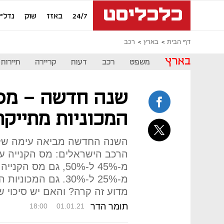
24/7
באזז
שוק
נדל"ן
דף הבית
בארץ
רכב
בארץ
משפט
רכב
דעות
קריירה
תיירות
שנה חדשה - מס 
המכוניות מתייקר
השנה החדשה מביאה עימה שלל
הרכב הישראלים: מס הקנייה על 
מ-45% ל-50%, גם מס 
מ-25% ל-30%. גם המ
מדוע זה קרה? והאם יש סיכוי ש
תומר הדר
18:00
01.01.21