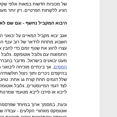
הגיע ללקוחות הפרטיים, רק יותר מעו
היבוא המקביל נחשף - וגם שם לא 
אגב יבוא מקביל המאיים על יבואני ה
השבוע מתחת לרדאר של רוב ענף הרכ
עצרו לרגע את שטף יומם כדי להבין א
התמזגות עם גלובל אוטומקס. גלובל
מעט יבואנים בישראל. מדובר בחבר
המסים
, אך בינתיים מוכיחה ליבואני 
בהיקפים ניכרים ותוך ניצול חולשותיה
שלל דגמים תחת קורת גג אחת: טויוטה, ו
לצד דגמי המיינסטרים, גלובל אוטומ
לייבא או סירבו לייבא מטעמי שמרנו
וכעת, במסמך ארוך במיוחד שפרסמה 
אוטומקס מאחורי הקלעים - עבודה ש