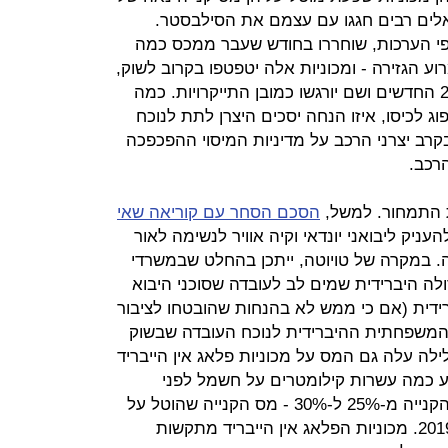
שראלים רבים חגגו עם עצמם את הסילבסטר.
לפי הערכות, שוחררו בחודש שעבר ממכס כמה
ע הגזירה - ומכוניות אלה יטפטפו בקרוב לשוק,
אך בקרוב יתפרסמו כבר מחירוני 2021 החדשים ושם יורגשו כמובן התייקרויות. כמה
וג לכיסו, איזו הנחה יסכים היצרן לתת לנוכח
קרב יצרני הרכב על מדיניות המיסוי ההפכפכה
רכב.
ת התמחור. למשל,
הסכם הסחר עם קוריאה שאי
עניק ליבואני יונדאי וקיה אוויר לנשימה לאור
. במקרה של טויוטה, ייתכן בהחלט שבמשרדי
לה היברידית שמים לב לעובדה שסוכני היבוא
ידית (אם כי ממש לא בהנחות שהובטחו לציבור
המשפחתית ההיברידית לנוכח העובדה שבשוק
לה עלה גם המס על מכוניות פלאג אין הייבריד
ע כמה עשרות קילומטרים על חשמל לפני
שמנוע הבנזין מצטרף. כאן עולה מס הקנייה מ-25% ל-30% - מס הקנייה שהוטל על
מכוניות היברידיות "רגילות" עד שנת 2019. מכוניות הפלאג אין הייבריד מתקשות