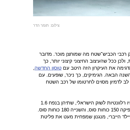
צילום: תומר הדר
וק רכבי הכביש־שטח מה שמוחצן מוכר. מדובר
לכן ככל שהעיצוב החיצוני קיצוני יותר, כך
 מדגימה את העיקרון הזה היטב עם
טוסון החדשה
,
נה הבאה. הגימיקים, כך ניכר, שופעים. עם
 לב לדמיון מסוים לחרטומו של רכב השטח
היצע המנועים כולל שתי גרסאות שיהיו רלוונטיות לשוק הישראלי, שתיהן בנפח 1.6
ליטרים עם מגדש טורבו. הראשונה מפיקה 150 כוחות סוס, והשנייה 180 כוחות סוס.
לד הייברי, מנגנון שמפחית מעט את פליטת