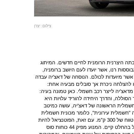
צילום: יצרן
תה היצרנית הרומנית לחיים חדשים. המיתוג
וססות רנו, אשר יועדו לעם היושב ברומניה,
 אשר מיועדות לכולם. הנוסחה של דאצ'יה עבדה
ו להצלחה ניכרת אך סובלים מבעיה אחת:
מדאצ'יה לייצר רכב חשמלי. כאן טמונה בעיה:
הסוללה, והדרך היחידה להוריד עלויות היא
חשמלית הראשונה של דאצ'יה, עושה כמיטב
 "חשמלית עירונית", כלומר מכונית חשמלית
שבמודע אינה מאוד מהירה או בעלת טווח של 300 ק”מ. עם זאת, הפוטנציאל להיות
ככל הנראה החשמלית הזולה בישראל בהחלט קיים. המנוע מפיק 44 כוחות סוס