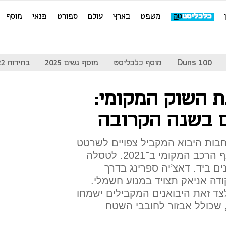
משפט
בארץ
עולם
ספורט
פנאי
מוסף
Duns 100
מוסף כלכליסט
מוסף נשים 2025
בחירות 2022
 השוק המקומי:
 בשנה הקרובה
ות היבוא המקביל צפויים לשרטט
מחדש את מפת הביקושים בענף הרכב המקומי ב־2021. לטסלה
ם ביד. דאצ’יה ספרינג בדרך
דה אניאק תצויד במנוע חשמלי.
 לצד זאת היבואנים המקבילים ישמחו
 שכולל אבזור לחובבי השטח