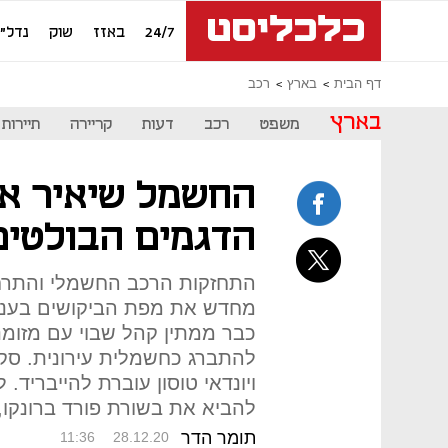
24/7
באזז
שוק
נדל"ן
דף הבית
בארץ
רכב
בארץ
משפט
רכב
דעות
קריירה
תיירות
החשמל שיאיר את
הדגמים הבולטים
התחזקות הרכב החשמלי והתרחב
כבר ממתין קהל שבוי עם מזומני
להתברג כחשמלית עירונית. סקו
ויונדאי טוסון עוברת להייבריד.
להביא את בשורת פורד ברונקו,
תומר הדר
11:36
28.12.20