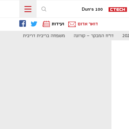
Dun's 100
דואר אדום
ועידות
דו"ח המבקר - קורונה
משפחה בריבית דריבית
תקשורת