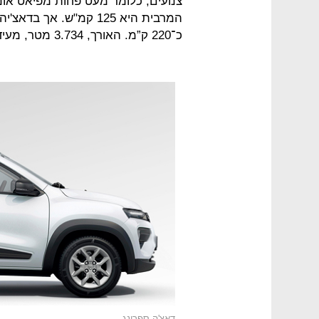
צנועים, כלומר מעט פחות מפיאט אונו
המרבית היא 125 קמ"ש. א
כ־220 ק”מ. האורך, 3.734 מטר, מעיד שמדובר במכונית קטנה למדי.
דאצ'ה ספרינג