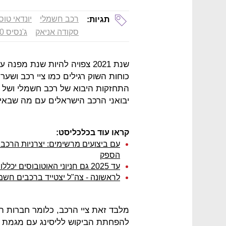
רכב חשמלי
יונדאי טוסו
תגיות:
סקודה אניאק
ג'נסיס GV 80
שנת 2021 צפויה להיות שנת מ
כוחות השוק רגילים כמו ציי רכב ושער
התחזקות היבוא של רכב חשמלי ושל י
יבואני הרכב הישראלים עם מה שבאיר
קראו עוד בכלכליסט:
עם ביצועים מרשימים: יצרניות הרכב 
הספק
עד 2025 גם חניוני האוטובוסים יכללו עמדות טעינה למכוניות חשמליות
לראשונה - צה"ל יצטייד ברכבים חשמ
מלבד זאת ציי הרכב, כלומר חברות הל
להפחתת הביקוש לליסינג עם מגמת 