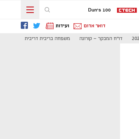
Dun's 100
דואר אדום
ועידות
דו"ח המבקר - קורונה
משפחה בריבית דריבית
תקשורת