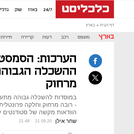
24/7
באזז
שוק
נדל"ן
דף הבית
בארץ
בארץ
משפט
רכב
דעות
קריירה
תיירות
הערכות: הסמסט
ההשכלה הגבוהה 
מרחוק
במוסדות להשכלה גבוהה מתעק
- רובה מרחוק וחלקה פרונטלית,
הוודאות מקשה של סטודנטים ל
שחר אילן
21:48
21.09.20