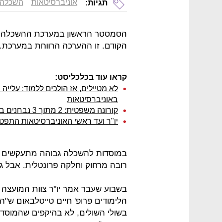
אוניברסיטאות
השכלה 
תגיות:
הסמסטר הראשון במערכת ההשכלה הג
הקודם. זו ההערכה הרווחת במערכת.
קראו עוד בכלכליסט:
באוניברסיטאות
קורונה משפטית: 2 מתוך 3 נבחנים בבחינת ההסמכה של לשכת עוה"ד - נכשלו
יו"ר ועד ראשי האוניברסיטאות התפטר 
במוסדות להשכלה גבוהה מתעקשים שה
רובה מרחוק וחלקה פרונטלית. אבל ג
בשבוע שעבר אמר יו"ר צוות המועצה
הלימודים פרופ' חיים טייטלבאום ש"
בשולי השולים, לא בהיקפים שהמוסד