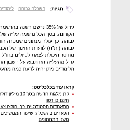
השכלה גבוהה
לימודים
תגיות:
גידול של 35% נרשם השנה 
גבוהה. כך עולה מנתונים שמסרה הוו
גבוהה (ות"ת) לוועדת החינוך של הכ
מחוסר היכולת לצאת לטיולים בחו"ל
גדול מהעלייה הזו תבוא על חשבון 
הלימודים ניתן יהיה לדעת כמה מהע
קראו עוד בכלכליסט:
קרן מלגות חדשה
חינם בוורטון
התאחדות הסטודנטים: כך יחולצו צ
משני התחתונים