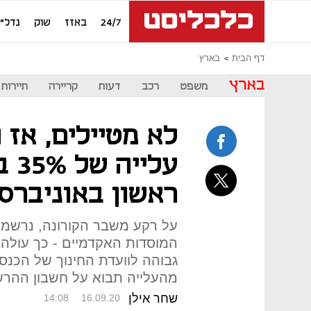
24/7
באזז
שוק
נדל"ן
דף הבית
בארץ
בארץ
משפט
רכב
דעות
קריירה
תיירות
לא מטיילים, אז 
עלי
ראשון באוניברס
המוסדות האקדמיים - כך עול
גבוהה לוועדת החינוך של הכנ
מהעלייה תבוא על חשבון ההר
שחר אילן
14:08
16.09.20