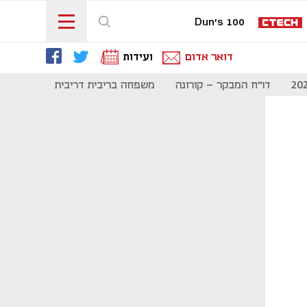
Dun's 100
דואר אדום
ועידות
דו"ח המבקר - קורונה
משפחה בריבית דריבית
תקשורת