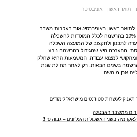
תואר ראשון
אוניבסיטה
בהרשמה לתואר ראשון באוניברסיטאות בעקבות משבר
הקורונה. בסך הכל נרשמה עלייה של 19% בהרשמה לכלל המוסדות להשכלה
עדה לתכנון ולתקצוב של המועצה השכלה
נסת. ההערכה היא שהגידול בהרשמה נובע
 ומהקושי למצוא עבודה. המשמעות ההיא שחלק
ההרשמה בשנים הבאות. רק לאחר תחילת שנת
לייה אכן מומשה.
 בסך 10 מיליון דולר תעניק לעשרות סטודנטים מישראל לימודים
עירים ממשבר האבטלה
הפערים בהשכלה: שיעור הממשיכים לאקדמיה בשני האשכולות העליונים – גבוה פי 3