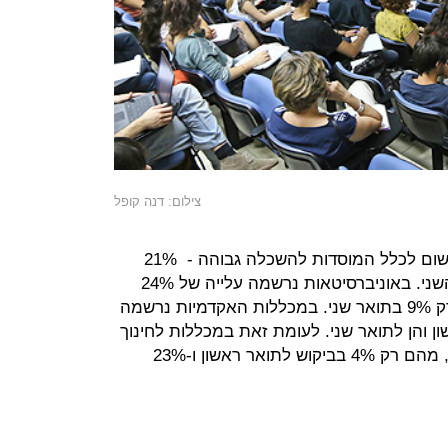
צילום: דנה קופל
בסך הכל נרשמה עלייה של 19% ברישום לכלל המוסדות להשכלה גבוהה - 21%
עלייה בתואר הראשון ו-16% בתואר השני. באוניברסיטאות נרשמה עלייה של 24%
בביקוש, מהם 35% בתואר הראשון ורק 9% בתואר שני. במכללות האקדמיות נרשמה
תואר ראשון והן לתואר שני. לעומת זאת במכללות לחינוך
נרשמה עלייה של 13% בלבד לביקוש, מהם רק 4% בביקוש לתואר ראשון ו-23%