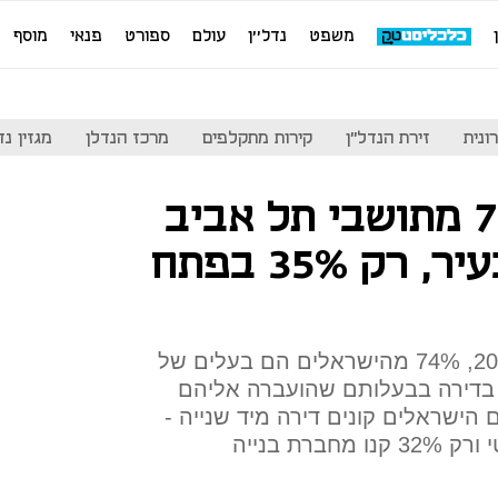
משפט
נדל''ן
עולם
ספורט
פנאי
מוסף
ונית
זירת הנדל"ן
קירות מתקלפים
מרכז הנדלן
מגזין נדל"ן
סקר הלמ"ס: 75% מתושבי תל אביב
רוצים להישאר בעיר, רק 35% בפתח
על פי הסקר החברתי לשנת 2019, 74% מהישראלים הם בעלים של
 בדירה בבעלותם שהועברה אליהם
הישראלים קונים דירה מיד שנייה -