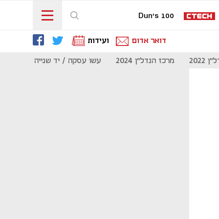
Dun's 100
דואר אדום
ועידות
 2022
מרכז הנדל"ן 2024
עשו עסקה / יד שנייה
מוסף נדל