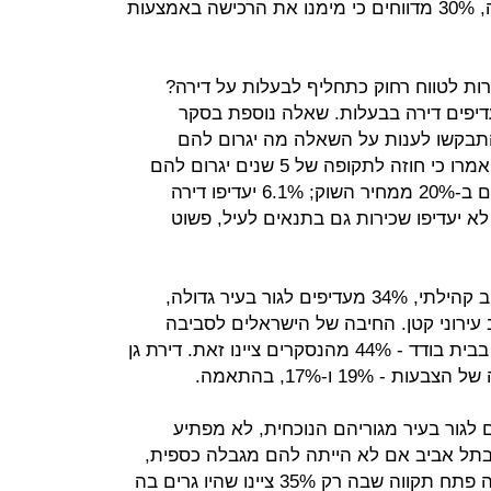
בחסכונות, 38% נעזרים בבני משפחה, 30% מדווחים כי מימנו את הרכישה באמצעות
ות לטווח רחוק כתחליף לבעלות על דירה?
מהנשאלים מעדיפים דירה בבעלות. שאלה נוספת בסקר
תבקשו לענות על השאלה מה יגרום להם
להעדיף שכירות על פני בעלות. 11% אמרו כי חוזה לתקופה של 5 שנים יגרום להם
לשנות עמדה; 16% - דמי שכירות זולים ב-20% ממחיר השוק; 6.1% יעדיפו דירה
זקת על ידי חברת ניהול; 77% - לא יעדיפו שכירות גם בתנאים לעיל, פשוט
38% מהישראלים מעדיפים לגור בישוב קהילתי, 34% מעדיפים לגור בעיר גדולה,
ב עירוני קטן. החיבה של הישראלים לסביבה
כפרית מתבטאת גם בהעדפתם לגור בבית בודד - 44% מהנסקרים ציינו זאת. דירת גן
 19% ו-17%, בהתאמה.
לגור בעיר מגוריהם הנוכחית, לא מפתיע
 רוצים לגור בתל אביב אם לא הייתה להם מגבלה כספית,
לעומת זאת את המקום האחרון קטפה פתח תקווה שבה רק 35% ציינו שהיו גרים בה