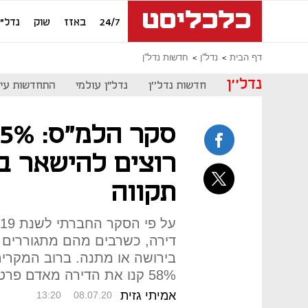
24/7
באזז
שוק
נדל"ן
דף הבית
נדל''ן
חדשות נדל''ן
נדל''ן
חדשות נדל''ן
נדל"ן עולמי
התחדשות עיר
תקווה
דירה, כשרבים מהם מתגוררים
בירושה או מתנה. ברוב המקרים 
58% קנו את הדירה מאדם פרטי ורק 32% קנו מחברת בנייה
אמיתי גזית
13:20
08.07.20