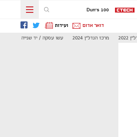
Dun's 100
דואר אדום
ועידות
 2022
מרכז הנדל"ן 2024
עשו עסקה / יד שנייה
מוסף נדל