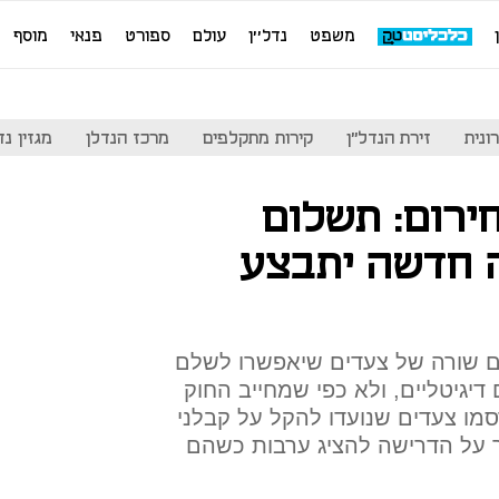
משפט
נדל''ן
עולם
ספורט
פנאי
מוסף
ונית
זירת הנדל"ן
קירות מתקלפים
מרכז הנדלן
מגזין נדל"ן
ירום: תשלום
 חדשה יתבצע
ום שורה של צעדים שיאפשרו לשלם
גיטליים, ולא כפי שמחייב החוק
סמו צעדים שנועדו להקל על קבלני
ר על הדרישה להציג ערבות כשהם