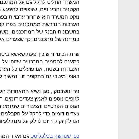
המשרד החליט להקל גם על המתכננים
הקטנים והבינוניים, שצפויים להיפג
נוקט המשרד הוא שחרור ערבויות בפר
הערבות הנדרשת ממתכננים בפרויקט
בחשבונות הבנק של המתכננים. משרד ה
במדינה של מתכננים, כך שצעדים אלה
שרת הבינוי והשיכון יפעת שאשא ביטו
כמענה לחסמים המרכזיים שזוהו על 
העבודות בשטח. אנו פועלים כל הע
באופן מיטבי גם בתקופה זו, ונמשיך 
ניר ינושבסקי, סגן נשיא התאחדות הקבל
לגופים נוספים לאמץ צעדים דומים. 
הגופים הפרטיים והציבוריים שמזמיני
צעדים דומים כדי להקל על הקבלנים 
הנדל"ן זקוק היום לדלק על מנת לעז
כפי שנחשף בכלכליסט
גם איגוד המהנ