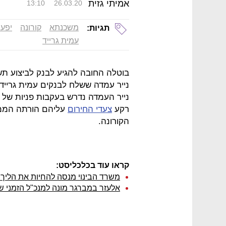
אמיתי גזית
13:10
26.03.20
משכנתא
קורונה
יפעת
תגיות:
עמית גרייד
בוטלה החובה להגיע לבנק לביצוע ת
נייר עמדה ששלח לבנקים עמית גריידי
נייר העמדה נדרש בעקבות פניות של 
רקע
צעדי החירום
עליהם הורתה הממ
הקורונה.
קראו עוד בכלכליסט:
משרד הבינוי מנסה להחיות את הליך
אלעזר במברגר מונה למנכ"ל הזמני של