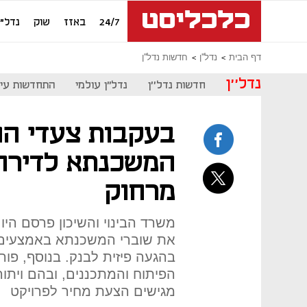
24/7
באזז
שוק
נדל"ן
דף הבית
נדל''ן
חדשות נדל''ן
נדל''ן
חדשות נדל''ן
נדל"ן עולמי
התחדשות עיר
בעקבות צעדי הח
המשכנתא לדירה
מרחוק
משרד הבינוי והשיכון פרסם הי
את שוברי המשכנתא באמצעים די
בהגעה פיזית לבנק. בנוסף, פור
הפיתוח והמתכננים, ובהם ויתו
מגישים הצעת מחיר לפרויקט